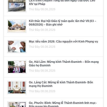
Lịch trình chuyến Tông du bốn ngày của Đức Lêô
XIV tại Pháp
Thứ Bảy 08.08.2026
Kết thúc Đại hội Giáo lý toàn quốc lần thứ VII (03 –
06/8/2026) – Bản ghi nhớ
Thứ Bảy 08.08.2026
Mục tiêu năm 2026: Cầu nguyện với Kinh Phụng vụ
Thứ Bảy 08.08.2026
Gx. Hải Lâm: Mừng kính Thánh Đaminh – Bổn mạng
Giáo họ Đaminh
Thứ Bảy 08.08.2026
Gx. Láng Cát: Mừng lễ kính Thánh Đaminh- Bổn
mạng Họ Đaminh
Thứ Bảy 08.08.2026
Gx. Phước Bình: Mừng lễ Thánh Đaminh linh mục-
Bổn mạng Họ Đaminh