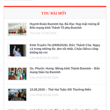
TIN/ BÀI MỚI
Huynh Đoàn Đaminh Gp. Bà Rịa: Họp mặt mừng lễ
Bổn mạng kính Thánh Tổ phụ Đaminh
Thứ Hai 10.08.2026
Kinh Truyền Tin (09/8/2026)- Đức Thánh Cha: Ngay
cả trong những lúc đen tối nhất, Chúa Giêsu cũng
không bỏ rơi
Chủ Nhật 09.08.2026
Gx. Phước Hưng: Mừng kính Thánh Đaminh – Bổn
mạng Giáo họ Đaminh
Chủ Nhật 09.08.2026
10.08.2026 – Thứ Hai Tuần XIX Thường Niên
Chủ Nhật 09.08.2026