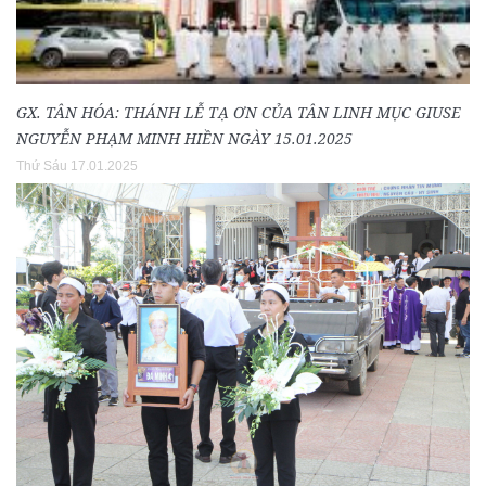
GX. TÂN HÓA: THÁNH LỄ TẠ ƠN CỦA TÂN LINH MỤC GIUSE
NGUYỄN PHẠM MINH HIỀN NGÀY 15.01.2025
Thứ Sáu 17.01.2025