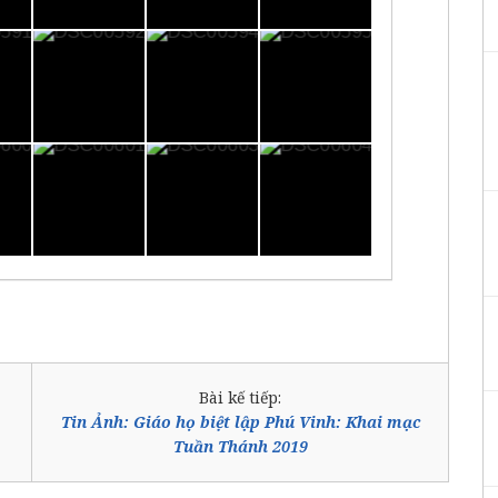
Bài kế tiếp:
Tin Ảnh: Giáo họ biệt lập Phú Vinh: Khai mạc
Tuần Thánh 2019