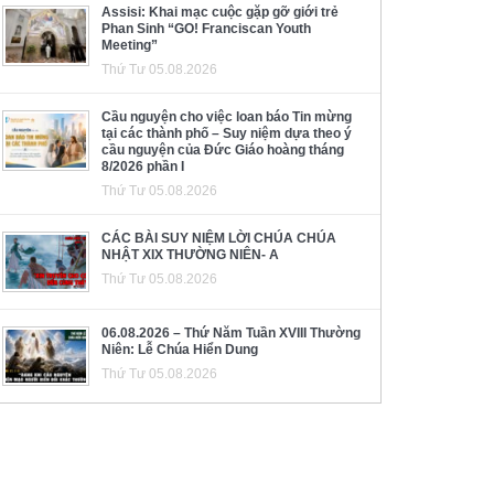
Assisi: Khai mạc cuộc gặp gỡ giới trẻ
Phan Sinh “GO! Franciscan Youth
Meeting”
Thứ Tư 05.08.2026
Cầu nguyện cho việc loan báo Tin mừng
tại các thành phố – Suy niệm dựa theo ý
cầu nguyện của Đức Giáo hoàng tháng
8/2026 phần I
Thứ Tư 05.08.2026
CÁC BÀI SUY NIỆM LỜI CHÚA CHÚA
NHẬT XIX THƯỜNG NIÊN- A
Thứ Tư 05.08.2026
06.08.2026 – Thứ Năm Tuần XVIII Thường
Niên: Lễ Chúa Hiển Dung
Thứ Tư 05.08.2026