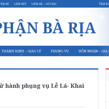
Thứ bả
YÊN ĐỀ
LIÊN KẾT
LIÊN HỆ – GỬI BÀI
THÁNH KINH – GIÁO LÝ
PHỤNG VỤ
HÔN NHÂN – GIA
Cử hành phụng vụ Lễ Lá- Khai