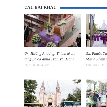
CÁC BÀI KHÁC:
Gx. Hướng Phương: Thánh lễ an
Gx. Phước Tỉn
táng Bà cố Anna Trần Thị Mảnh
Maria Phạm T
Thứ Hai 20.04.2026
Thứ Sáu 21.11.