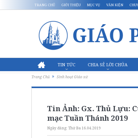
TRANG CHỦ
GIỚI THIỆU
MỤC VỤ
VĂN KIỆN
CHU
TIN TỨC
CHIA SẺ LỜI CHÚA
Trang Chủ
Sinh hoạt Giáo xứ
Tin Ảnh: Gx. Thủ Lựu: 
mạc Tuần Thánh 2019
Ngày đăng:
Thứ Ba 16.04.2019