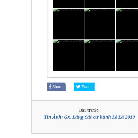
Share
Tweet
Bài trước:
Tin Ảnh: Gx. Láng Cát cử hành Lễ Lá 2019