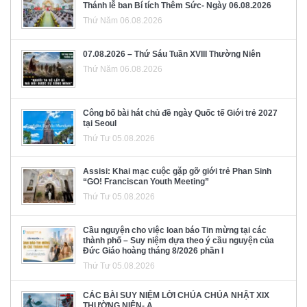
Thánh lễ ban Bí tích Thêm Sức- Ngày 06.08.2026
Thứ Năm 06.08.2026
07.08.2026 – Thứ Sáu Tuần XVIII Thường Niên
Thứ Năm 06.08.2026
Công bố bài hát chủ đề ngày Quốc tế Giới trẻ 2027
tại Seoul
Thứ Tư 05.08.2026
Assisi: Khai mạc cuộc gặp gỡ giới trẻ Phan Sinh
“GO! Franciscan Youth Meeting”
Thứ Tư 05.08.2026
Cầu nguyện cho việc loan báo Tin mừng tại các
thành phố – Suy niệm dựa theo ý cầu nguyện của
Đức Giáo hoàng tháng 8/2026 phần I
Thứ Tư 05.08.2026
CÁC BÀI SUY NIỆM LỜI CHÚA CHÚA NHẬT XIX
THƯỜNG NIÊN- A