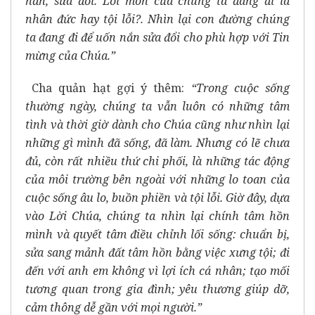
nắn, sửa đổi. Lối mòn của chúng ta đang đi là
nhân đức hay tội lỗi?. Nhìn lại con đường chúng
ta đang đi để uốn nắn sửa đổi cho phù hợp với Tin
mừng của Chúa.”
Cha quản hạt gợi ý thêm:
“Trong cuộc sống
thường ngày, chúng ta vẫn luôn có những tâm
tình và thời giờ dành cho Chúa cũng như nhìn lại
những gì mình đã sống, đã làm. Nhưng có lẽ chưa
đủ, còn rất nhiều thứ chi phối, là những tác động
của môi trường bên ngoài với những lo toan của
cuộc sống âu lo, buồn phiền và tội lỗi. Giờ đây, dựa
vào Lời Chúa, chúng ta nhìn lại chính tâm hồn
mình và quyết tâm điều chỉnh lối sống: chuẩn bị,
sửa sang mảnh đất tâm hồn bằng việc xưng tội; đi
đến với anh em không vì lợi ích cá nhân; tạo mối
tương quan trong gia đình; yêu thương giúp dỡ,
cảm thông dễ gần với mọi người.”