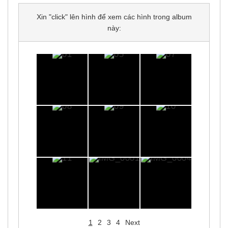
Xin "click" lên hình để xem các hình trong album
này:
1
2
3
4
Next