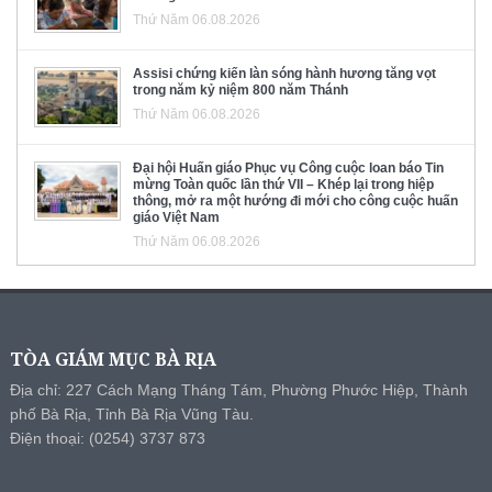
Thứ Năm 06.08.2026
Assisi chứng kiến làn sóng hành hương tăng vọt
trong năm kỷ niệm 800 năm Thánh
Thứ Năm 06.08.2026
Đại hội Huấn giáo Phục vụ Công cuộc loan báo Tin
mừng Toàn quốc lần thứ VII – Khép lại trong hiệp
thông, mở ra một hướng đi mới cho công cuộc huấn
giáo Việt Nam
Thứ Năm 06.08.2026
TÒA GIÁM MỤC BÀ RỊA
Địa chỉ: 227 Cách Mạng Tháng Tám, Phường Phước Hiệp, Thành
phố Bà Rịa, Tỉnh Bà Rịa Vũng Tàu.
Điện thoại: (0254) 3737 873