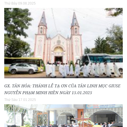
Thứ Bảy 09.08.2025
GX. TÂN HÓA: THÁNH LỄ TẠ ƠN CỦA TÂN LINH MỤC GIUSE
NGUYỄN PHẠM MINH HIỀN NGÀY 15.01.2025
Thứ Sáu 17.01.2025