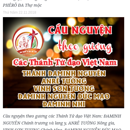
PHÊRÔ ĐA Thợ mộc
Thứ Năm 22.11.2018
Cầu nguyện theo gương các Thánh Tử đạo Việt Nam: ĐAMINH
NGUYÊN Chánh trương và lang y, ANRÊ TƯỜNG Nông gia,
VINH SƠN TƯƠNG Chánh tổng, ĐAMINH NGUYỄN ĐỨC MẠO