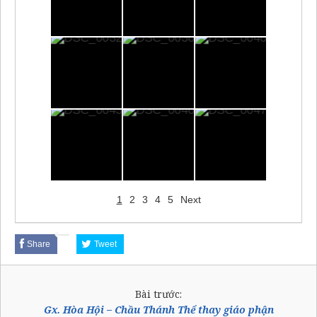
1
2
3
4
5
Next
Share
Tweet
Bài trước:
Gx. Hòa Hội – Chầu Thánh Thể thay giáo phận