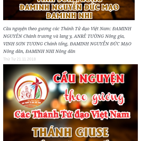
Cầu nguyện theo gương các Thánh Tử đạo Việt Nam: ĐAMINH
NGUYÊN Chánh trương và lang y, ANRÊ TƯỜNG Nông gia,
VINH SƠN TƯƠNG Chánh tổng, ĐAMINH NGUYỄN ĐỨC MẠO
Nông dân, ĐAMINH NHI Nông dân
Thứ Tư 21.11.2018