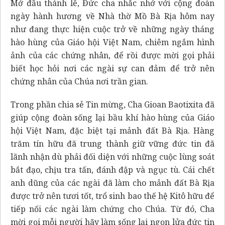
Mở đầu thánh lễ, Đức cha nhắc nhớ với cộng đoàn
ngày hành hương về Nhà thờ Mồ Bà Rịa hôm nay
như đang thực hiện cuộc trở về những ngày tháng
hào hùng của Giáo hội Việt Nam, chiêm ngắm hình
ảnh của các chứng nhân, để rồi được mời gọi phải
biết học hỏi nơi các ngài sự can đảm để trở nên
chứng nhân của Chúa nơi trần gian.
Trong phần chia sẻ Tin mừng, Cha Gioan Baotixita đã
giúp cộng đoàn sống lại bầu khí hào hùng của Giáo
hội Việt Nam, đặc biệt tại mảnh đất Bà Rịa. Hàng
trăm tín hữu đã trung thành giữ vững đức tin đã
lãnh nhận dù phải đối diện với những cuộc lùng soát
bắt đạo, chịu tra tấn, đánh đập và ngục tù. Cái chết
anh dũng của các ngài đã làm cho mảnh đất Bà Rịa
được trở nên tươi tốt, trổ sinh bao thế hệ Kitô hữu để
tiếp nối các ngài làm chứng cho Chúa. Từ đó, Cha
mời gọi mỗi người hãy làm sống lại ngọn lửa đức tin