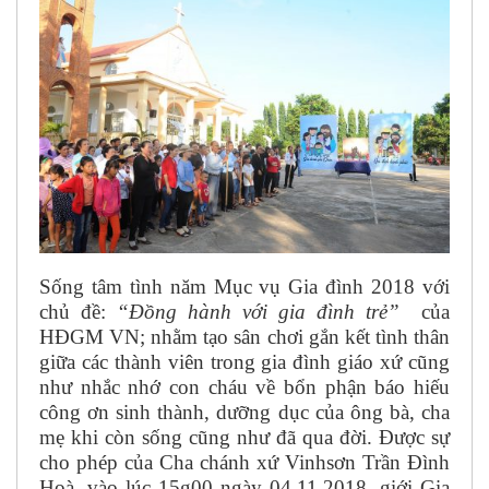
Sống tâm tình năm Mục vụ Gia đình 2018 với
chủ đề:
“Đồng hành với gia đình trẻ”
của
HĐGM VN; nhằm tạo sân chơi gắn kết tình thân
giữa các thành viên trong gia đình giáo xứ cũng
như nhắc nhớ con cháu về bổn phận báo hiếu
công ơn sinh thành, dưỡng dục của ông bà, cha
mẹ khi còn sống cũng như đã qua đời. Được sự
cho phép của Cha chánh xứ Vinhsơn Trần Đình
Hoà, vào lúc 15g00 ngày 04.11.2018, giới Gia