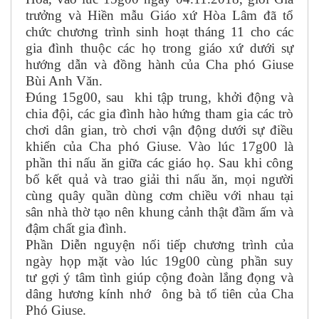
trưởng và Hiền mẫu Giáo xứ Hòa Lâm đã tổ
chức chương trình sinh hoạt tháng 11 cho các
gia đình thuộc các họ trong giáo xứ dưới sự
hướng dẫn và đồng hành của Cha phó Giuse
Bùi Anh Văn.
Đúng 15g00,
sau khi tập trung, khởi động và
chia đội, các gia đình hào hứng tham gia các trò
chơi dân gian, trò chơi vận động dưới sự điều
khiển của Cha phó Giuse. Vào lúc 17g00 là
phần thi nấu ăn giữa các giáo họ. Sau khi công
bố kết quả và trao giải thi nấu ăn, mọi người
cùng quây quần dùng cơm chiều với nhau tại
sân nhà thờ tạo nên khung cảnh thật đầm ấm và
đậm chất gia đình.
Phần Diễn nguyện nối tiếp chương trình của
ngày họp mặt vào lúc 19g00 cùng phần suy
tư
gợi ý tâm tình giúp cộng đoàn lắng đọng và
dâng hương kính nhớ ông bà tổ tiên của Cha
Phó Giuse.