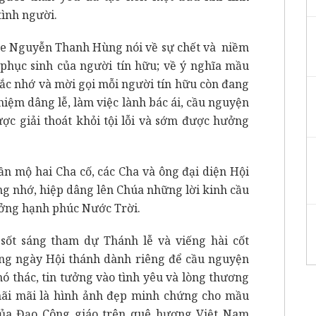
tình người.
use Nguyễn Thanh Hùng nói về sự chết và niềm
ô phục sinh của người tín hữu; về ý nghĩa mầu
ắc nhớ và mời gọi mỗi người tín hữu còn đang
iệm dâng lễ, làm việc lành bác ái, cầu nguyện
ợc giải thoát khỏi tội lỗi và sớm được hưởng
n mộ hai Cha cố, các Cha và ông đại diện Hội
g nhớ, hiệp dâng lên Chúa những lời kinh cầu
ưởng hạnh phúc Nước Trời.
ốt sáng tham dự Thánh lễ và viếng hài cốt
ng ngày Hội thánh dành riêng để cầu nguyện
hó thác, tin tưởng vào tình yêu và lòng thương
mãi mãi là hình ảnh đẹp minh chứng cho mầu
ủa Đạo Công giáo trên quê hương Việt Nam