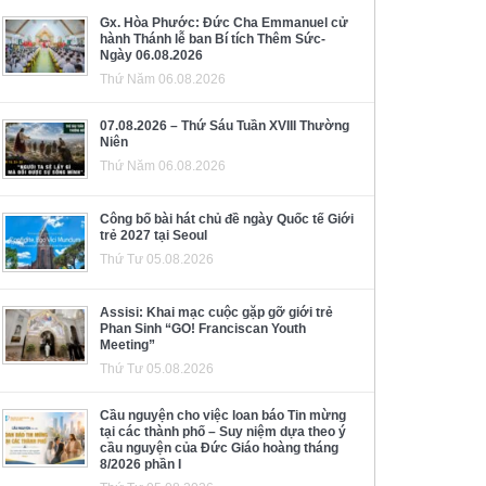
Gx. Hòa Phước: Đức Cha Emmanuel cử
hành Thánh lễ ban Bí tích Thêm Sức-
Ngày 06.08.2026
Thứ Năm 06.08.2026
07.08.2026 – Thứ Sáu Tuần XVIII Thường
Niên
Thứ Năm 06.08.2026
Công bố bài hát chủ đề ngày Quốc tế Giới
trẻ 2027 tại Seoul
Thứ Tư 05.08.2026
Assisi: Khai mạc cuộc gặp gỡ giới trẻ
Phan Sinh “GO! Franciscan Youth
Meeting”
Thứ Tư 05.08.2026
Cầu nguyện cho việc loan báo Tin mừng
tại các thành phố – Suy niệm dựa theo ý
cầu nguyện của Đức Giáo hoàng tháng
8/2026 phần I