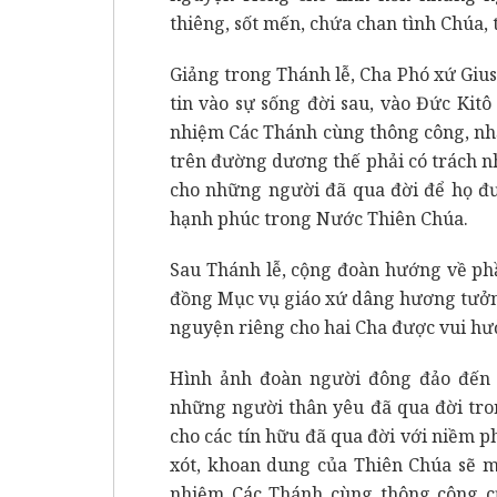
thiêng, sốt mến, chứa chan tình Chúa, 
Giảng trong Thánh lễ, Cha Phó xứ Gi
tin vào sự sống đời sau, vào Đức Kit
nhiệm Các Thánh cùng thông công, nh
trên đường dương thế phải có trách nh
cho những người đã qua đời để họ đư
hạnh phúc trong Nước Thiên Chúa.
Sau Thánh lễ, cộng đoàn hướng về phầ
đồng Mục vụ giáo xứ dâng hương tưởn
nguyện riêng cho hai Cha được vui h
Hình ảnh đoàn người đông đảo đến s
những người thân yêu đã qua đời tro
cho các tín hữu đã qua đời với niềm p
xót, khoan dung của Thiên Chúa sẽ 
nhiệm Các Thánh cùng thông công c