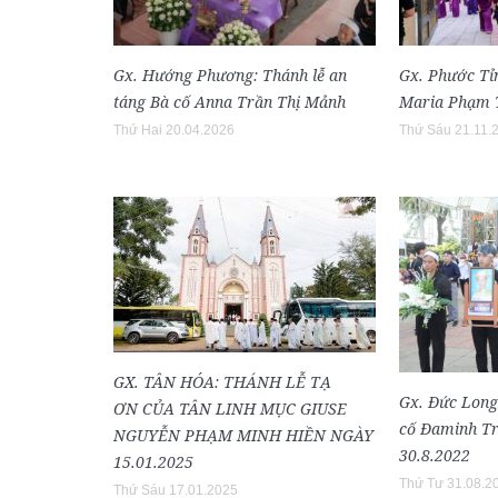
Gx. Hướng Phương: Thánh lễ an
Gx. Phước Tỉn
táng Bà cố Anna Trần Thị Mảnh
Maria Phạm T
Thứ Hai 20.04.2026
Thứ Sáu 21.11.
GX. TÂN HÓA: THÁNH LỄ TẠ
Gx. Đức Long
ƠN CỦA TÂN LINH MỤC GIUSE
cố Đaminh Tr
NGUYỄN PHẠM MINH HIỀN NGÀY
30.8.2022
15.01.2025
Thứ Tư 31.08.2
Thứ Sáu 17.01.2025