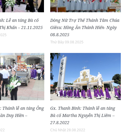
h: Lễ an táng Bà cố
Dòng Nữ Trợ Thế Thánh Tâm Chúa
hị Khấn – 21.11.2025
Giêsu: Hồng Ân Thánh Hiến- Ngày
08.8.2025
2025
Thứ Bảy 09.08.2025
Gx. Thanh Bình: Thánh lễ an táng
: Thánh lễ an táng Ông
Bà cố Martha Nguyễn Thị Liêm –
ần Duy Hiền –
27.8.2022
Chủ Nhật 28.08.2022
022