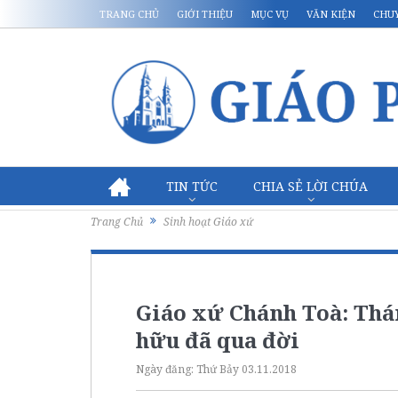
TRANG CHỦ
GIỚI THIỆU
MỤC VỤ
VĂN KIỆN
CHU
TIN TỨC
CHIA SẺ LỜI CHÚA
Trang Chủ
Sinh hoạt Giáo xứ
Giáo xứ Chánh Toà: Thán
hữu đã qua đời
Ngày đăng:
Thứ Bảy 03.11.2018