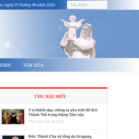
u, ngày 07 tháng 08 năm 2026
 ĐÌNH
VĂN HÓA
TIN/ BÀI MỚI
5 vị thánh dạy chúng ta yêu mến Bí tích
Thánh Thể trong tháng Tám này
Thứ Năm 06.08.2026
Đức Thánh Cha sẽ tông du Uruguay,