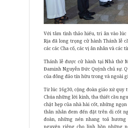
Với tâm tình thảo hiếu, tri ân vào lú
Rịa đã long trọng cử hành Thánh lễ c
các các Cha cố, các vị ân nhân và các 
Thánh lễ được cử hành tại Nhà thờ 
Đaminh Nguyễn Đức Quỳnh chủ sự. Quý
của đông đảo tín hữu trong và ngoài g
Từ lúc 16g30, cộng đoàn giáo xứ quy 
Chúa những lời kinh, tha thiết cầu n
chật hẹp của nhà hài cốt, những ngọn
thân nhân đem đến đặt trên di cốt n
đoàn, những nén nhang toả hương 
nguyện riêng cho linh hồn những n