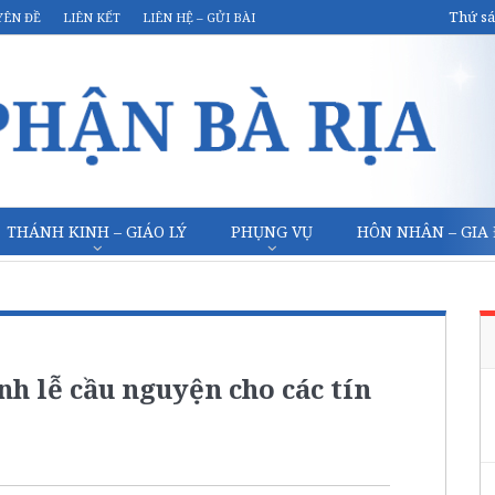
Thứ sá
YÊN ĐỀ
LIÊN KẾT
LIÊN HỆ – GỬI BÀI
THÁNH KINH – GIÁO LÝ
PHỤNG VỤ
HÔN NHÂN – GIA
h lễ cầu nguyện cho các tín