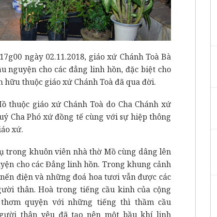
c 17g00 ngày 02.11.2018, giáo xứ Chánh Toà Bà
ầu nguyện cho các đẳng linh hồn, đặc biệt cho
tín hữu thuộc giáo xứ Chánh Toà đã qua đời.
Mồ thuộc giáo xứ Chánh Toà do Cha Chánh xứ
 Cha Phó xứ đồng tế cùng với sự hiệp thông
iáo xứ.
tụ trong khuôn viên nhà thờ Mồ cùng dâng lên
guyện cho các Đẳng linh hồn. Trong khung cảnh
 nến điện và những đoá hoa tươi vẫn được các
gười thân. Hoà trong tiếng cầu kinh của cộng
thơm quyện với những tiếng thì thầm cầu
gười thân yêu đã tạo nên một bầu khí linh