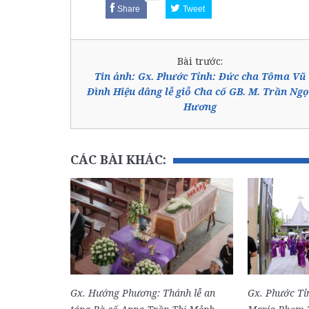
Share
Tweet
Bài trước:
Tin ảnh: Gx. Phước Tỉnh: Đức cha Tôma Vũ
Đình Hiệu dâng lễ giỗ Cha cố GB. M. Trần Ngọ
Hương
CÁC BÀI KHÁC:
Gx. Hướng Phương: Thánh lễ an
Gx. Phước Tỉn