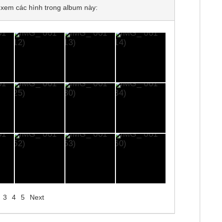
để xem các hình trong album này:
3
4
5
Next