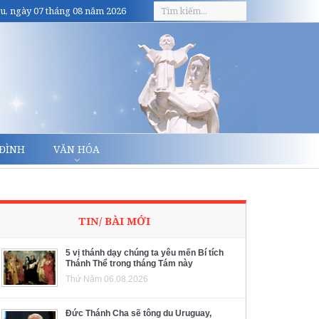
u, ngày 07 tháng 08 năm 2026
 ĐÌNH
VĂN HÓA
TIN/ BÀI MỚI
5 vị thánh dạy chúng ta yêu mến Bí tích
Thánh Thể trong tháng Tám này
Thứ Năm 06.08.2026
Đức Thánh Cha sẽ tông du Uruguay,