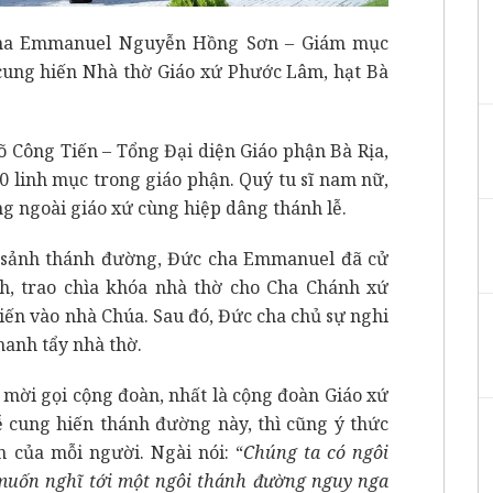
 cha Emmanuel Nguyễn Hồng Sơn – Giám mục
 cung hiến Nhà thờ Giáo xứ Phước Lâm, hạt Bà
õ Công Tiến – Tổng Đại diện Giáo phận Bà Rịa,
0 linh mục trong giáo phận. Quý tu sĩ nam nữ,
g ngoài giáo xứ cùng hiệp dâng thánh lễ.
ền sảnh thánh đường, Đức cha Emmanuel đã cử
h, trao chìa khóa nhà thờ cho Cha Chánh xứ
iến vào nhà Chúa. Sau đó, Đức cha chủ sự nghi
hanh tẩy nhà thờ.
 mời gọi cộng đoàn, nhất là cộng đoàn Giáo xứ
 cung hiến thánh đường này, thì cũng ý thức
 của mỗi người. Ngài nói: “
Chúng ta có ngôi
muốn nghĩ tới một ngôi thánh đường nguy nga