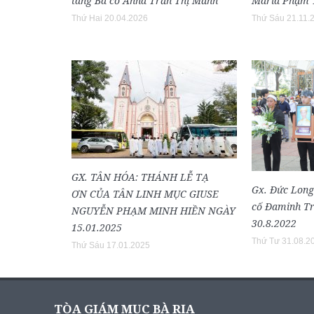
táng Bà cố Anna Trần Thị Mảnh
Maria Phạm T
Thứ Hai 20.04.2026
Thứ Sáu 21.11.
GX. TÂN HÓA: THÁNH LỄ TẠ
Gx. Đức Long
ƠN CỦA TÂN LINH MỤC GIUSE
cố Đaminh Tr
NGUYỄN PHẠM MINH HIỀN NGÀY
30.8.2022
15.01.2025
Thứ Tư 31.08.2
Thứ Sáu 17.01.2025
TÒA GIÁM MỤC BÀ RỊA