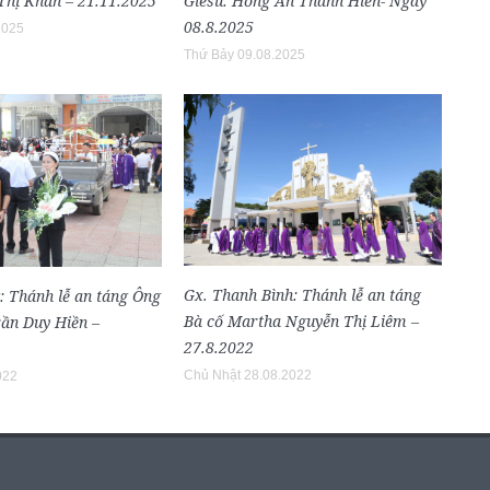
hị Khấn – 21.11.2025
Giêsu: Hồng Ân Thánh Hiến- Ngày
08.8.2025
2025
Thứ Bảy 09.08.2025
Gx. Thanh Bình: Thánh lễ an táng
: Thánh lễ an táng Ông
Bà cố Martha Nguyễn Thị Liêm –
ần Duy Hiền –
27.8.2022
Chủ Nhật 28.08.2022
022