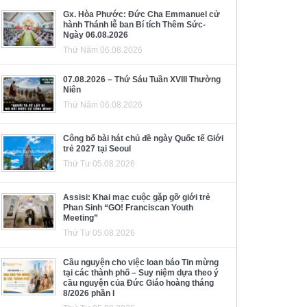
Gx. Hòa Phước: Đức Cha Emmanuel cử
hành Thánh lễ ban Bí tích Thêm Sức-
Ngày 06.08.2026
Thứ Năm 06.08.2026
07.08.2026 – Thứ Sáu Tuần XVIII Thường
Niên
Thứ Năm 06.08.2026
Công bố bài hát chủ đề ngày Quốc tế Giới
trẻ 2027 tại Seoul
Thứ Tư 05.08.2026
Assisi: Khai mạc cuộc gặp gỡ giới trẻ
Phan Sinh “GO! Franciscan Youth
Meeting”
Thứ Tư 05.08.2026
Cầu nguyện cho việc loan báo Tin mừng
tại các thành phố – Suy niệm dựa theo ý
cầu nguyện của Đức Giáo hoàng tháng
8/2026 phần I