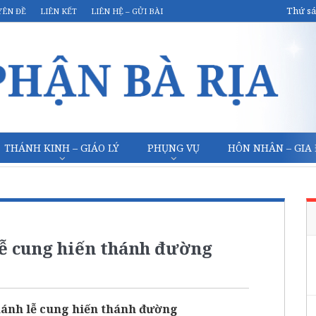
Thứ sá
YÊN ĐỀ
LIÊN KẾT
LIÊN HỆ – GỬI BÀI
THÁNH KINH – GIÁO LÝ
PHỤNG VỤ
HÔN NHÂN – GIA
ễ cung hiến thánh đường
ánh lễ cung hiến thánh đường