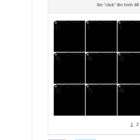
Xin "click" lên hình 
1
2