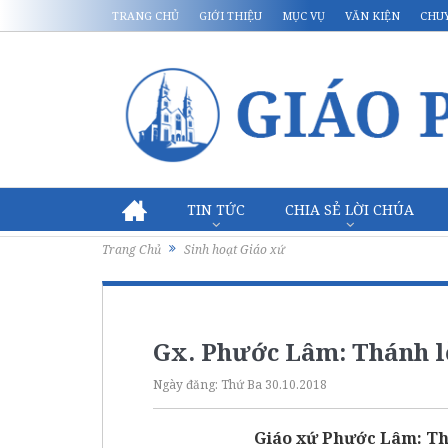
TRANG CHỦ
GIỚI THIỆU
MỤC VỤ
VĂN KIỆN
CHU
TIN TỨC
CHIA SẺ LỜI CHÚA
Trang Chủ
Sinh hoạt Giáo xứ
Gx. Phước Lâm: Thánh l
Ngày đăng:
Thứ Ba 30.10.2018
Giáo xứ Phước Lâm: Th