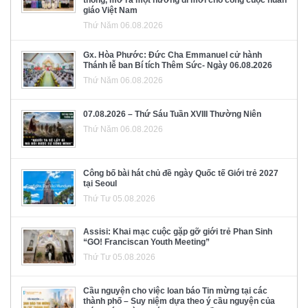
thông, mở ra một hướng đi mới cho công cuộc huấn
giáo Việt Nam
Thứ Năm 06.08.2026
Gx. Hòa Phước: Đức Cha Emmanuel cử hành
Thánh lễ ban Bí tích Thêm Sức- Ngày 06.08.2026
Thứ Năm 06.08.2026
07.08.2026 – Thứ Sáu Tuần XVIII Thường Niên
Thứ Năm 06.08.2026
Công bố bài hát chủ đề ngày Quốc tế Giới trẻ 2027
tại Seoul
Thứ Tư 05.08.2026
Assisi: Khai mạc cuộc gặp gỡ giới trẻ Phan Sinh
“GO! Franciscan Youth Meeting”
Thứ Tư 05.08.2026
Cầu nguyện cho việc loan báo Tin mừng tại các
thành phố – Suy niệm dựa theo ý cầu nguyện của