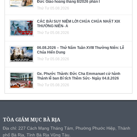
Đức Giáo hoàng tháng 8/2026 phần I
Thứ Tư 05.08.2026
CÁC BÀI SUY NIỆM LỜI CHÚA CHÚA NHẬT XIX
THƯỜNG NIÊN- A
Thứ Tư 05.08.2026
06.08.2026 – Thứ Năm Tuần XVIII Thường Niên: Lễ
Chúa Hiển Dung
Thứ Tư 05.08.2026
Gx. Phước Thành: Đức Cha Emmanuel cử hành
Thánh lễ ban Bí tích Thêm Sức- Ngày 04.8.2026
Thứ Tư 05.08.2026
TÒA GIÁM MỤC BÀ RỊA
Địa chỉ: 227 Cách Mạng Tháng Tám, Phường Phước Hiệp, Thành
phố Bà Rịa, Tỉnh Bà Rịa Vũng Tàu.