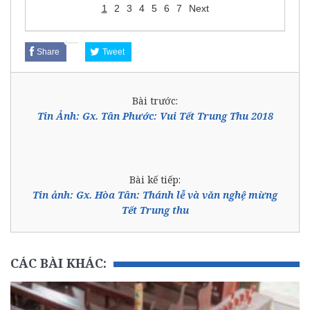
1
2
3
4
5
6
7
Next
Share
Tweet
Bài trước:
Tin Ảnh: Gx. Tân Phước: Vui Tết Trung Thu 2018
Bài kế tiếp:
Tin ảnh: Gx. Hòa Tân: Thánh lễ và văn nghệ mừng
Tết Trung thu
CÁC BÀI KHÁC: