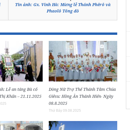
i
Tin ảnh: Gx. Vinh Hà: Mừng lễ Thánh Phêrô và
Phaolô Tông đồ
h: Lễ an táng Bà cố
Dòng Nữ Trợ Thế Thánh Tâm Chúa
hị Khấn – 21.11.2025
Giêsu: Hồng Ân Thánh Hiến- Ngày
08.8.2025
2025
Thứ Bảy 09.08.2025