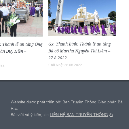
Gx. Thanh Bình: Thánh lễ an táng
: Thánh lễ an táng Ông
Bà cố Martha Nguyễn Thị Liêm –
ần Duy Hiền –
27.8.2022
Chủ Nhật 28.08.2022
022
,
Website được phát triển bởi Ban Truyền Thông Giáo phận Bà
Rịa.
Bài viết và ý kiến, xin
LIÊN HỆ BAN TRUYỀN THÔNG