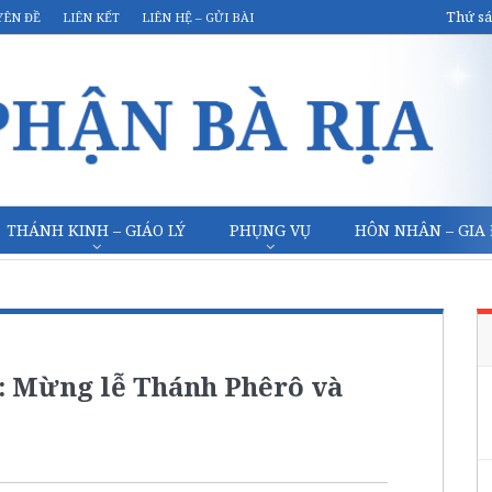
Thứ sá
YÊN ĐỀ
LIÊN KẾT
LIÊN HỆ – GỬI BÀI
THÁNH KINH – GIÁO LÝ
PHỤNG VỤ
HÔN NHÂN – GIA
: Mừng lễ Thánh Phêrô và