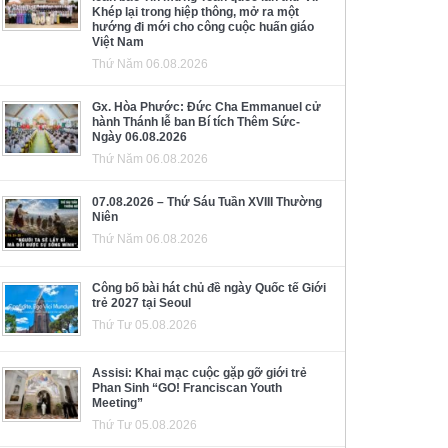
Khép lại trong hiệp thông, mở ra một
hướng đi mới cho công cuộc huấn giáo
Việt Nam
Thứ Năm 06.08.2026
Gx. Hòa Phước: Đức Cha Emmanuel cử
hành Thánh lễ ban Bí tích Thêm Sức-
Ngày 06.08.2026
Thứ Năm 06.08.2026
07.08.2026 – Thứ Sáu Tuần XVIII Thường
Niên
Thứ Năm 06.08.2026
Công bố bài hát chủ đề ngày Quốc tế Giới
trẻ 2027 tại Seoul
Thứ Tư 05.08.2026
Assisi: Khai mạc cuộc gặp gỡ giới trẻ
Phan Sinh “GO! Franciscan Youth
Meeting”
Thứ Tư 05.08.2026