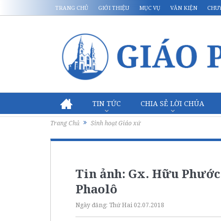
TRANG CHỦ
GIỚI THIỆU
MỤC VỤ
VĂN KIỆN
CHU
TIN TỨC
CHIA SẺ LỜI CHÚA
Trang Chủ
Sinh hoạt Giáo xứ
Tin ảnh: Gx. Hữu Phước
Phaolô
Ngày đăng:
Thứ Hai 02.07.2018