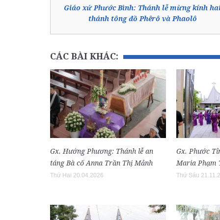
Giáo xứ Phước Bình: Thánh lễ mừng kính ha
thánh tông đồ Phêrô và Phaolô
CÁC BÀI KHÁC:
Gx. Hướng Phương: Thánh lễ an
Gx. Phước Tỉn
táng Bà cố Anna Trần Thị Mảnh
Maria Phạm T
Thứ Hai 20.04.2026
Thứ Sáu 21.11.