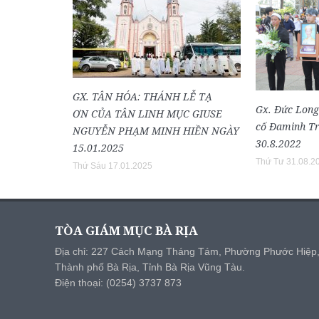
GX. TÂN HÓA: THÁNH LỄ TẠ
Gx. Đức Long
ƠN CỦA TÂN LINH MỤC GIUSE
cố Đaminh Tr
NGUYỄN PHẠM MINH HIỀN NGÀY
30.8.2022
15.01.2025
Thứ Tư 31.08.2
Thứ Sáu 17.01.2025
TÒA GIÁM MỤC BÀ RỊA
Địa chỉ: 227 Cách Mạng Tháng Tám, Phường Phước Hiệp
Thành phố Bà Rịa, Tỉnh Bà Rịa Vũng Tàu.
Điện thoại: (0254) 3737 873