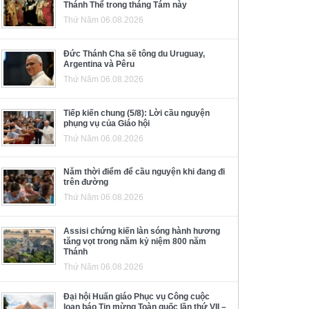
Thánh Thể trong tháng Tám này
Thứ Năm 06.08.2026
Đức Thánh Cha sẽ tông du Uruguay,
Argentina và Pêru
Thứ Năm 06.08.2026
Tiếp kiến chung (5/8): Lời cầu nguyện
phụng vụ của Giáo hội
Thứ Năm 06.08.2026
Năm thời điểm để cầu nguyện khi đang đi
trên đường
Thứ Năm 06.08.2026
Assisi chứng kiến làn sóng hành hương
tăng vọt trong năm kỷ niệm 800 năm
Thánh
Thứ Năm 06.08.2026
Đại hội Huấn giáo Phục vụ Công cuộc
loan báo Tin mừng Toàn quốc lần thứ VII –