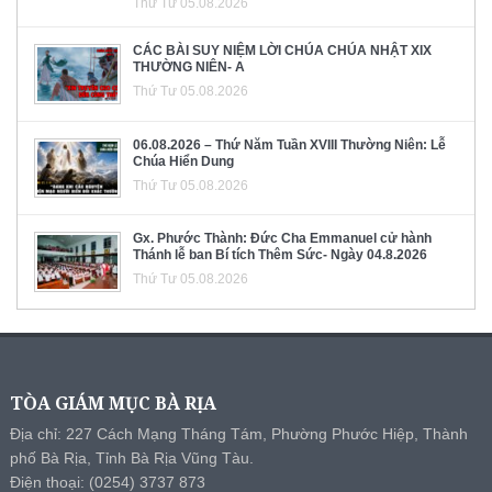
Thứ Tư 05.08.2026
CÁC BÀI SUY NIỆM LỜI CHÚA CHÚA NHẬT XIX
THƯỜNG NIÊN- A
Thứ Tư 05.08.2026
06.08.2026 – Thứ Năm Tuần XVIII Thường Niên: Lễ
Chúa Hiển Dung
Thứ Tư 05.08.2026
Gx. Phước Thành: Đức Cha Emmanuel cử hành
Thánh lễ ban Bí tích Thêm Sức- Ngày 04.8.2026
Thứ Tư 05.08.2026
TÒA GIÁM MỤC BÀ RỊA
Địa chỉ: 227 Cách Mạng Tháng Tám, Phường Phước Hiệp, Thành
phố Bà Rịa, Tỉnh Bà Rịa Vũng Tàu.
Điện thoại: (0254) 3737 873