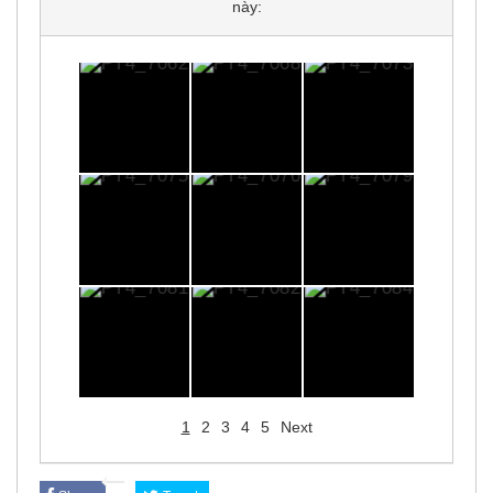
này:
1
2
3
4
5
Next