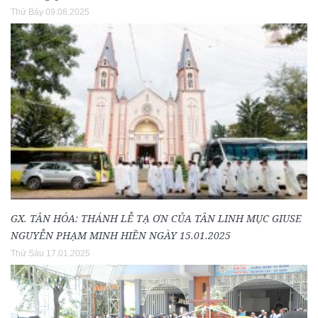
Thứ Bảy 09.08.2025
GX. TÂN HÓA: THÁNH LỄ TẠ ƠN CỦA TÂN LINH MỤC GIUSE
NGUYỄN PHẠM MINH HIỀN NGÀY 15.01.2025
Thứ Sáu 17.01.2025