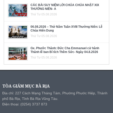
CÁC BÀI SUY NIỆM LỜI CHÚA CHÚA NHẬT XIX
THƯỜNG NIÊN- A
Thứ Tư 05.08.2026
06.08.2026 – Thứ Năm Tuần XVIII Thường Niên: Lễ
Chúa Hiển Dung
Thứ Tư 05.08.2026
Gx. Phước Thành: Đức Cha Emmanuel cử hành
Thánh lễ ban Bí tích Thêm Sức- Ngày 04.8.2026
Thứ Tư 05.08.2026
TÒA GIÁM MỤC BÀ RỊA
Địa chỉ: 227 Cách Mạng Tháng Tám, Phường Phước Hiệp, Thành
phố Bà Rịa, Tỉnh Bà Rịa Vũng Tàu.
Điện thoại: (0254) 3737 873