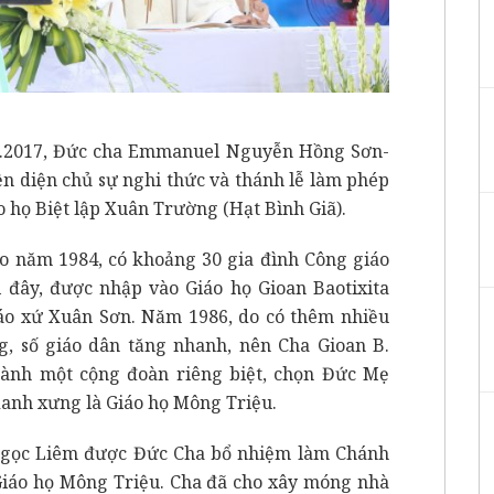
3.2017, Đức cha Emmanuel Nguyễn Hồng Sơn-
n diện chủ sự nghi thức và thánh lễ làm phép
o họ Biệt lập Xuân Trường (Hạt Bình Giã).
ào năm 1984, có khoảng 30 gia đình Công giáo
i đây, được nhập vào Giáo họ Gioan Baotixita
iáo xứ Xuân Sơn. Năm 1986, do có thêm nhiều
g, số giáo dân tăng nhanh, nên Cha Gioan B.
ành một cộng đoàn riêng biệt, chọn Đức Mẹ
anh xưng là Giáo họ Mông Triệu.
Ngọc Liêm được Đức Cha bổ nhiệm làm Chánh
iáo họ Mông Triệu. Cha đã cho xây móng nhà