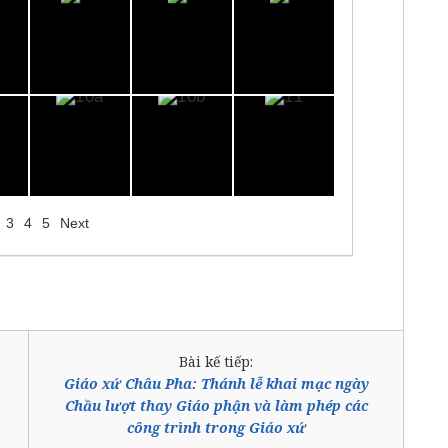
3
4
5
Next
Bài kế tiếp:
Giáo xứ Châu Pha: Thánh lễ khai mạc ngày
Chầu lượt thay Giáo phận và làm phép các
công trình trong Giáo xứ