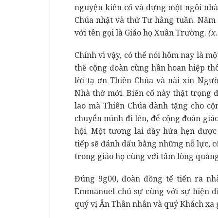
nguyện kiên cố và dựng một ngôi nhà
Chúa nhật và thứ Tư hằng tuần. Năm 
với tên gọi là Giáo họ Xuân Trường.
(x
Chính vì vậy, có thể nói hôm nay là m
thể cộng đoàn cùng hân hoan hiệp th
lời tạ ơn Thiên Chúa và nài xin Ngư
Nhà thờ mới. Biến cố này thật trọng đ
lao mà Thiên Chúa dành tặng cho cộ
chuyển mình đi lên, để cộng đoàn giá
hội. Một tương lai đầy hứa hẹn đượ
tiếp sẽ đánh dấu bằng những nỗ lực, c
trong giáo họ cùng với tấm lòng quảng
Đúng 9g00, đoàn đồng tế tiến ra nh
Emmanuel chủ sự cùng với sự hiện di
quý vị Ân Thân nhân và quý Khách xa 