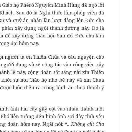
h Giáo họ Phêrô Nguyễn Minh Hùng đã ngỏ lời
hách. Sau đó là Nghi thức làm phép viên đá
 xứ và quý ân nhân lần lượt dâng lên Đức cha
 phần xây dựng ngôi thánh đường này. Đó là
a để xây dựng Giáo hội. Sau đó, Đức cha làm
rọng đại hôm nay.
i người tạ ơn Thiên Chúa và cầu nguyện cho
 người đang và sẽ cộng tác vào công việc xây
ánh lễ này, cộng đoàn sốt sắng nài xin Thiên
khởi sự nơi Giáo họ nhỏ bé này và xin Chúa
 được luôn diễn ra trong bình an theo thánh ý
ình ảnh hai cây gậy cột vào nhau thành một
a Phó liên tưởng đến hình ảnh sợi dây tình yêu
ộng đoàn hôm nay. Ngài nói:
“…Không chỉ Cha
hiều giáo xứ xa gần và tất cả đang có mặt ở đây