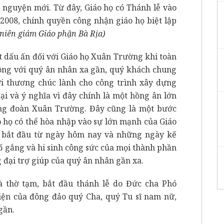
 nguyện mới. Từ đây, Giáo họ có Thánh lễ vào
2008, chính quyền công nhận giáo họ biệt lập
.niên giám Giáo phận Bà Rịa)
ột dấu ấn đối với Giáo họ Xuân Trường khi toàn
ông với quý ân nhân xa gần, quý khách chung
ời thương chúc lành cho công trình xây dựng
ại và ý nghĩa vì đây chính là một hồng ân lớn
ng đoàn Xuân Trường. Đây cũng là một bước
o họ có thể hòa nhập vào sự lớn mạnh của Giáo
c bắt đầu từ ngày hôm nay và những ngày kế
ố gắng và hi sinh công sức của mọi thành phần
 đại trợ giúp của quý ân nhân gần xa.
à thờ tạm, bắt đầu thánh lễ do Đức cha Phó
ện của đông đảo quý Cha, quý Tu sĩ nam nữ,
gần.