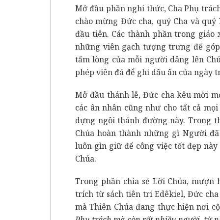
Mở đầu phần nghi thức, Cha Phụ trác
chào mừng Đức cha, quý Cha và quý K
đầu tiên. Các thành phần trong giáo
những viên gạch tượng trưng để góp
tấm lòng của mỗi người dâng lên Chú
phép viên đá để ghi dấu ấn của ngày t
Mở đầu thánh lễ, Đức cha kêu mời mọ
các ân nhân cũng như cho tất cả mọi
dựng ngôi thánh đường này. Trong th
Chúa hoàn thành những gì Người đã 
luôn gìn giữ để công việc tốt đẹp này
Chúa.
Trong phần chia sẻ Lời Chúa, mượn h
trích từ sách tiên tri Edêkiel, Đức ch
mà Thiên Chúa đang thực hiện nơi c
Phụ trách mà còn rất nhiều người, từ n