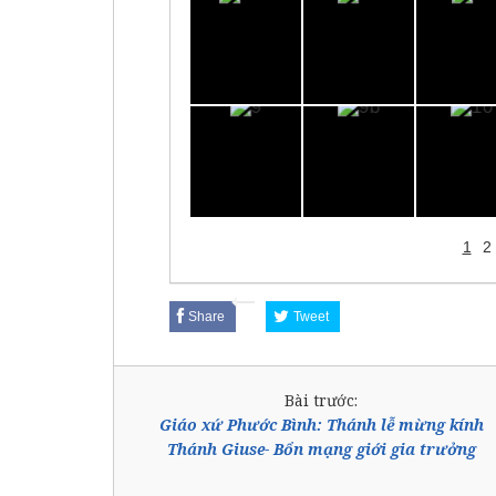
1
2
Share
Tweet
Bài trước:
Giáo xứ Phước Bình: Thánh lễ mừng kính
Thánh Giuse- Bổn mạng giới gia trưởng