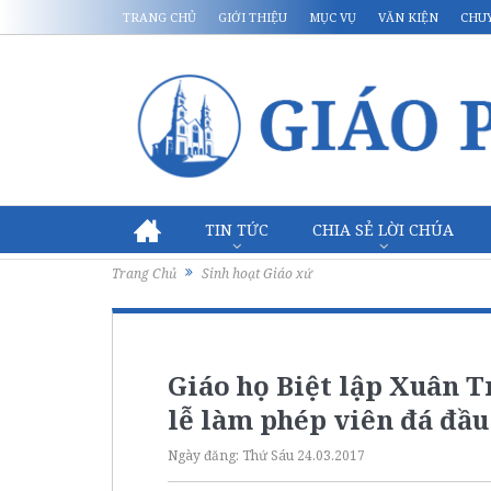
TRANG CHỦ
GIỚI THIỆU
MỤC VỤ
VĂN KIỆN
CHU
TIN TỨC
CHIA SẺ LỜI CHÚA
Trang Chủ
Sinh hoạt Giáo xứ
Giáo họ Biệt lập Xuân 
lễ làm phép viên đá đầ
Ngày đăng:
Thứ Sáu 24.03.2017