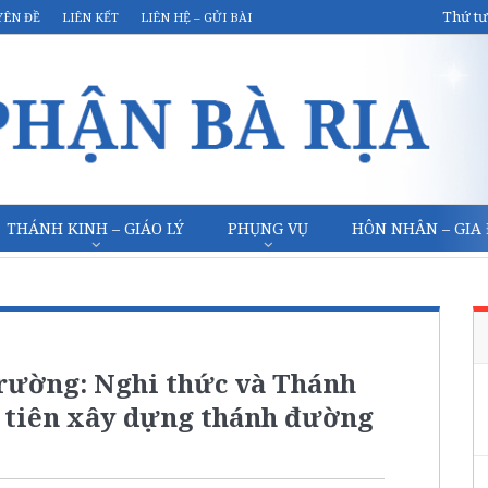
Thứ tư
YÊN ĐỀ
LIÊN KẾT
LIÊN HỆ – GỬI BÀI
THÁNH KINH – GIÁO LÝ
PHỤNG VỤ
HÔN NHÂN – GIA
Trường: Nghi thức và Thánh
u tiên xây dựng thánh đường