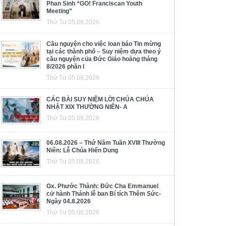
Phan Sinh “GO! Franciscan Youth
Meeting”
Thứ Tư 05.08.2026
Cầu nguyện cho việc loan báo Tin mừng
tại các thành phố – Suy niệm dựa theo ý
cầu nguyện của Đức Giáo hoàng tháng
8/2026 phần I
Thứ Tư 05.08.2026
CÁC BÀI SUY NIỆM LỜI CHÚA CHÚA
NHẬT XIX THƯỜNG NIÊN- A
Thứ Tư 05.08.2026
06.08.2026 – Thứ Năm Tuần XVIII Thường
Niên: Lễ Chúa Hiển Dung
Thứ Tư 05.08.2026
Gx. Phước Thành: Đức Cha Emmanuel
cử hành Thánh lễ ban Bí tích Thêm Sức-
Ngày 04.8.2026
Thứ Tư 05.08.2026