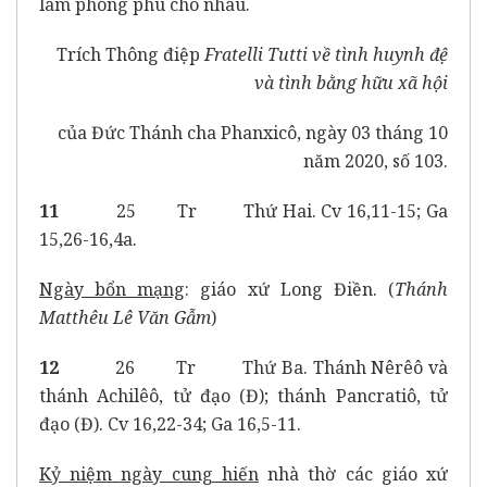
làm phong phú cho nhau.
Trích Thông điệp
Fratelli Tutti về tình huynh đệ
và tình bằng hữu xã hội
của Đức Thánh cha Phanxicô, ngày 03 tháng 10
năm 2020, số 103.
11
25 Tr Thứ Hai. Cv 16,11-15; Ga
15,26-16,4a.
Ngày bổn mạng
: giáo xứ Long Điền. (
Thánh
Matthêu Lê Văn Gẫm
)
12
26 Tr Thứ Ba. Thánh Nêrêô và
thánh Achilêô, tử đạo (Đ); thánh Pancratiô, tử
đạo (Đ). Cv 16,22-34; Ga 16,5-11.
Kỷ niệm ngày cung hiến
nhà thờ các giáo xứ