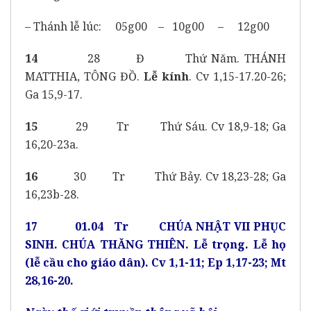
– Thánh lễ lúc: 05g00 – 10g00 – 12g00
14
28 Đ Thứ Năm. THÁNH
MATTHIA, TÔNG ĐỒ.
Lễ kính
. Cv 1,15-17.20-26;
Ga 15,9-17.
15
29 Tr Thứ Sáu. Cv 18,9-18; Ga
16,20-23a.
16
30 Tr Thứ Bảy. Cv 18,23-28; Ga
16,23b-28.
17 01.04 Tr CHÚA NHẬT VII PHỤC
SINH. CHÚA THĂNG THIÊN. Lễ trọng. Lễ họ
(lễ cầu cho giáo dân). Cv 1,1-11; Ep 1,17-23; Mt
28,16-20.