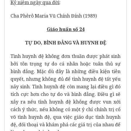
Kỷ niệm ngày qua đời
:
Cha Phêrô Maria Vũ Chính Đính (1989)
Giáo huấn số
2
4
TỰ DO, BÌNH ĐẲNG VÀ HUYNH ĐỆ
Tình huynh đệ không đơn thuần được phát sinh
bởi tôn trọng tự do cá nhân hoặc tuân thủ sự
bình đẳng. Mặc dù đây là những điều kiện tiên
quyết, nhưng không đủ để tình huynh đệ tất yếu
nảy sinh. Tình huynh đệ còn mang lại điều gì đó
tích cực hơn cho tự do và bình đẳng. Điều gì sẽ
xảy ra nếu tình huynh đệ không được vun xới
cách ý thức, nếu không có một ý chí chính trị cổ
võ tình huynh đệ, qua việc giáo dục tình huynh
đệ, đối thoại và khám phá các giá trị của nhau để