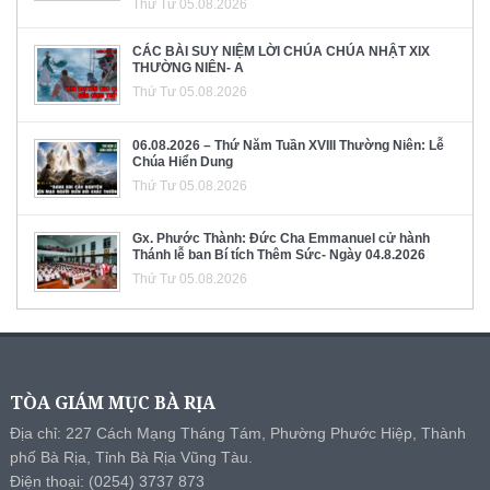
Thứ Tư 05.08.2026
CÁC BÀI SUY NIỆM LỜI CHÚA CHÚA NHẬT XIX
THƯỜNG NIÊN- A
Thứ Tư 05.08.2026
06.08.2026 – Thứ Năm Tuần XVIII Thường Niên: Lễ
Chúa Hiển Dung
Thứ Tư 05.08.2026
Gx. Phước Thành: Đức Cha Emmanuel cử hành
Thánh lễ ban Bí tích Thêm Sức- Ngày 04.8.2026
Thứ Tư 05.08.2026
TÒA GIÁM MỤC BÀ RỊA
Địa chỉ: 227 Cách Mạng Tháng Tám, Phường Phước Hiệp, Thành
phố Bà Rịa, Tỉnh Bà Rịa Vũng Tàu.
Điện thoại: (0254) 3737 873