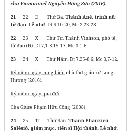
cha Emmanuel Nguyễn Hồng Sơn (2016).
21
22 Đ Thứ Ba.
Thánh Anê, trinh nữ,
tử đạo
.
Lễ nhớ
. Dt 6,10-20; Mc 2,23-28.
22
23 X Thứ Tư. Thánh Vinhsơn, phó tế,
tử đạo (Đ). Dt 7,1-3.15-17; Mc 3,1-6.
23
24 X Thứ Năm. Dt 7,25-8,6; Mc 3,7-12.
Kỷ niệm ngày cung hiến
nhà thờ giáo xứ Long
Hương (2016).
Kỷ niệm ngày qua đời
:
Cha Giuse Phạm Hữu Công (2008)
24
25 Tr Thứ Sáu.
Thánh
Phanxicô
Salêsiô
, giám mục, tiến sĩ Hội thánh
.
Lễ nhớ
.