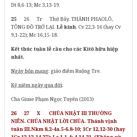
Dt 8,6-13; Mc 3,13-19.
25
26 Tr Thứ Bảy. THÁNH PHAOLÔ,
TÔNG ĐỒ TRỞ LẠI.
Lễ kính
. Cv 22,3-16 (hay Cv
9,1-22); Mc 16,15-18.
Kết thúc tuần lễ cầu cho các Kitô hữu hiệp
nhất.
Ngày bổn mạng
: giáo điểm Ruộng Tre.
Kỷ niệm ngày qua đời
:
Cha Giuse Phạm Ngọc Tuyến (2013)
26 27 X CHÚA NHẬT III THƯỜNG
NIÊN. CHÚA NHẬT LỜI CHÚA. Thánh vịnh
tuần III.Nkm 8,2-4a.5-6.8-10; 1Cr 12,12-30 (hay
1Cr 12,12-14.27); Lc 1,1-4; 4,14-21. (Không cử