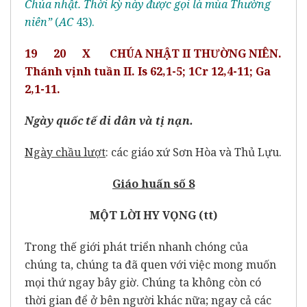
Chúa nhật. Thời kỳ này được gọi là mùa Thường
niên”
(
AC
43).
19 20 X CHÚA NHẬT II THƯỜNG NIÊN.
Thánh vịnh tuần II. Is 62,1-5; 1Cr 12,4-11; Ga
2,1-11.
Ngày quốc tế di dân và tị nạn.
Ngày chầu lượt
: các giáo xứ Sơn Hòa và Thủ Lựu.
Giáo huấn số 8
MỘT LỜI HY VỌNG (tt)
Trong thế giới phát triển nhanh chóng của
chúng ta, chúng ta đã quen với việc mong muốn
mọi thứ ngay bây giờ. Chúng ta không còn có
thời gian để ở bên người khác nữa; ngay cả các