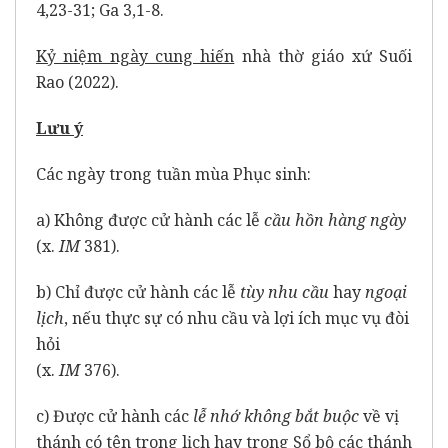
4,23-31; Ga 3,1-8.
Kỷ niệm ngày cung hiến
nhà thờ giáo xứ Suối
Rao (2022).
Lưu ý
Các ngày trong tuần mùa Phục sinh:
a) Không được cử hành các lễ
cầu hồn hàng ngày
(x.
IM
381).
b) Chỉ được cử hành các lễ
tùy nhu cầu
hay
ngoại
lịch
, nếu thực sự có nhu cầu và lợi ích mục vụ đòi
hỏi
(x.
IM
376).
c) Được cử hành các
lễ nhớ không bắt buộc
về vị
thánh có tên trong lịch hay trong Sổ bộ các thánh