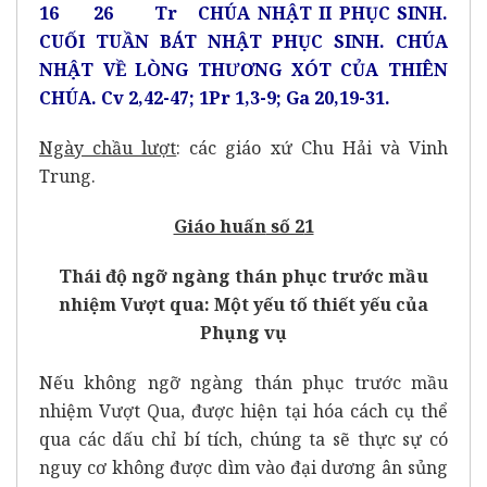
16 26 Tr CHÚA NHẬT II PHỤC SINH.
CUỐI TUẦN BÁT NHẬT PHỤC SINH. CHÚA
NHẬT VỀ LÒNG THƯƠNG XÓT CỦA THIÊN
CHÚA. Cv 2,42-47; 1Pr 1,3-9; Ga 20,19-31.
Ngày chầu lượt
: các giáo xứ Chu Hải và Vinh
Trung.
Giáo huấn
số 2
1
Thái độ ngỡ ngàng thán phục trước mầu
nhiệm Vượt qua: Một yếu tố thiết yếu của
Phụng vụ
Nếu không ngỡ ngàng thán phục trước mầu
nhiệm Vượt Qua, được hiện tại hóa cách cụ thể
qua các dấu chỉ bí tích, chúng ta sẽ thực sự có
nguy cơ không được dìm vào đại dương ân sủng