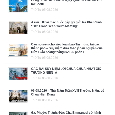
Công bố bài hát chủ đề ngày Quốc tế Giới trẻ 2027
tại Seoul
Thứ Tư 05.08.2026
Assisi: Khai mạc cuộc gặp gỡ giới trẻ Phan Sinh
“GO! Franciscan Youth Meeting”
Thứ Tư 05.08.2026
Cầu nguyện cho việc loan báo Tin mừng tại các
thành phố – Suy niệm dựa theo ý cầu nguyện của
Đức Giáo hoàng tháng 8/2026 phần I
Thứ Tư 05.08.2026
CÁC BÀI SUY NIỆM LỜI CHÚA CHÚA NHẬT XIX
THƯỜNG NIÊN- A
Thứ Tư 05.08.2026
06.08.2026 – Thứ Năm Tuần XVIII Thường Niên: Lễ
Chúa Hiển Dung
Thứ Tư 05.08.2026
Gx. Phước Thành: Đức Cha Emmanuel cử hành