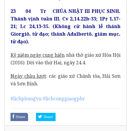
23 04 Tr CHÚA NHẬT III PHỤC SINH.
Thánh vịnh tuần III. Cv 2,14.22b-33; 1Pr 1,17-
21; Lc 24,13-35. (Không cử hành lễ thánh
Giorgiô, tử đạo; thánh Ađalbertô, giám mục,
tử đạo).
Kỷ niệm ngày cung hiến
nhà thờ giáo xứ Hòa Hội
(2016): Dời vào thứ Hai, ngày 24.4.
Ngày chầu lượt
: các giáo xứ Chánh tòa, Hải Sơn
và Sơn Bình.
#lichphungvu
#lichconggiaogpbr
Share
Tweet