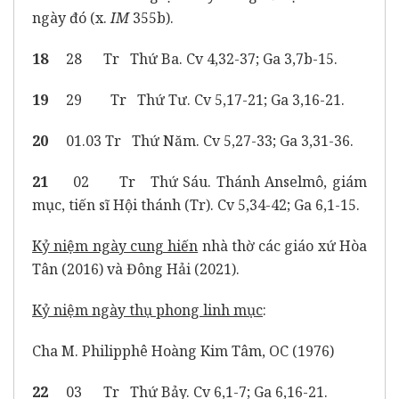
ngày đó (x.
IM
355b).
18
28 Tr Thứ Ba. Cv 4,32-37; Ga 3,7b-15.
19
29
Tr Thứ Tư. Cv 5,17-21; Ga 3,16-21.
20
01.03 Tr Thứ Năm. Cv 5,27-33; Ga 3,31-36.
21
02 Tr Thứ Sáu. Thánh Anselmô, giám
mục, tiến sĩ Hội thánh (Tr). Cv 5,34-42; Ga 6,1-15.
Kỷ niệm ngày cung hiến
nhà thờ các giáo xứ Hòa
Tân (2016) và Đông Hải (2021).
Kỷ niệm ngày thụ phong linh mục
:
Cha M. Philipphê Hoàng Kim Tâm, OC (1976)
22
03 Tr
Thứ Bảy. Cv 6,1-7; Ga 6,16-21.