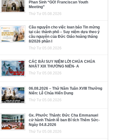
Phan Sinh “GO! Franciscan Youth
Meeting”
Thứ Tư 05.08.2026
Cầu nguyện cho việc loan báo Tin mừng
tại các thành phố – Suy niệm dựa theo ý
cầu nguyện của Đức Giáo hoàng tháng
8/2026 phần I
Thứ Tư 05.08.2026
CÁC BÀI SUY NIỆM LỜI CHÚA CHÚA
NHẬT XIX THƯỜNG NIÊN- A
Thứ Tư 05.08.2026
06.08.2026 – Thứ Năm Tuần XVIII Thường
Niên: Lễ Chúa Hiển Dung
Thứ Tư 05.08.2026
Gx. Phước Thành: Đức Cha Emmanuel
cử hành Thánh lễ ban Bí tích Thêm Sức-
Ngày 04.8.2026
Thứ Tư 05.08.2026