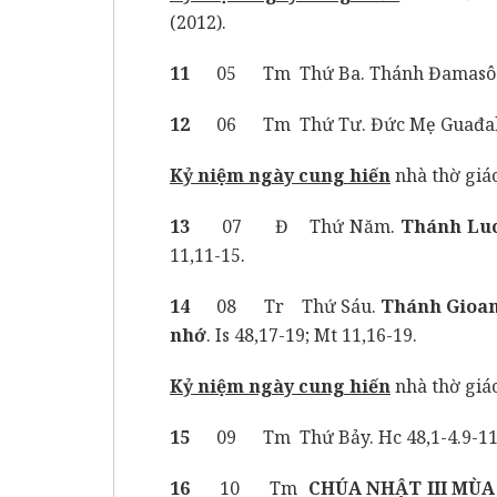
(2012).
11
05 Tm Thứ Ba. Thánh Đamasô I, 
12
06 Tm Thứ Tư. Đức Mẹ Guađalupê (
Kỷ niệm ngày cung hiến
nhà thờ giá
13
07 Đ Thứ Năm.
Thánh Luc
11,11-15.
14
08 Tr Thứ Sáu.
Thánh Gioan 
nhớ
. Is 48,17-19; Mt 11,16-19.
Kỷ niệm ngày cung hiến
nhà thờ giá
15
09 Tm Thứ Bảy. Hc 48,1-4.9-11; 
16
10 Tm
CHÚA NHẬT
III MÙ