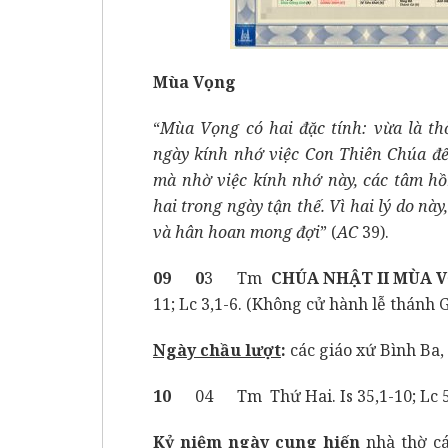
Mùa Vọng
“
Mùa Vọng có hai đặc tính: vừa là th
ngày kính nhớ việc Con Thiên Chúa đến
mà nhờ việc kính nhớ này, các tâm hồ
hai trong ngày tận thế. Vì hai lý do nà
và hân hoan mong đợi
” (
AC
39).
09 0
3 Tm
CHÚA NHẬT II MÙA 
11; Lc 3,1-6. (Không cử hành lễ thánh 
Ngày chầu lượt
:
các giáo xứ Bình Ba,
10
04 Tm Thứ Hai. Is 35,1-10; Lc 5
Kỷ niệm ngày cung hiến
nhà thờ c