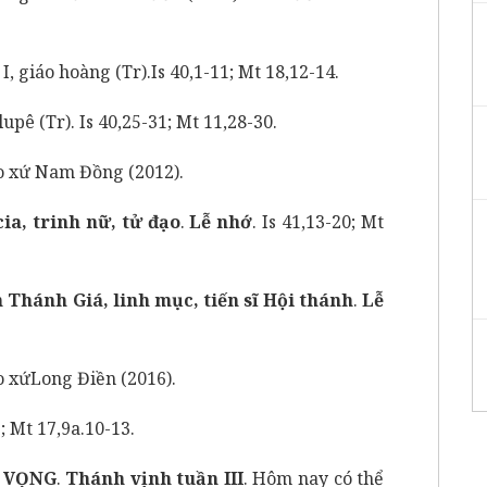
giáo hoàng (Tr).
Is 40,1-11; Mt 18,12-14.
Tr). Is 40,25-31; Mt 11,28-30.
o xứ
Nam Đồng (2012).
ia, trinh nữ, tử đạo
.
Lễ nhớ
. Is 41,13-20; Mt
Thánh Giá, linh mục, tiến sĩ Hội thánh
.
Lễ
o xứ
Long Điền (2016).
Mt 17,9a.10-13.
A VỌNG
.
Thánh vịnh tuần III
. Hôm nay có thể