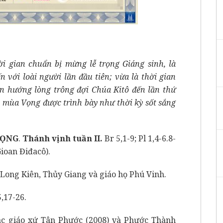
ời gian chuẩn bị mừng lễ trọng Giáng sinh, là
 với loài người lần đầu tiên; vừa là thời gian
n hướng lòng trông đợi Chúa Kitô đến lần thứ
y, mùa Vọng được trình bày như thời kỳ sốt sắng
VỌNG
.
Thánh vịnh tuần II.
Br 5,1-9; Pl 1,4-6.8-
Gioan Điđacô).
 Long Kiên, Thủy Giang và giáo họ Phú Vinh.
,17-26.
ác giáo xứ Tân Phước (2008) và Phước Thành