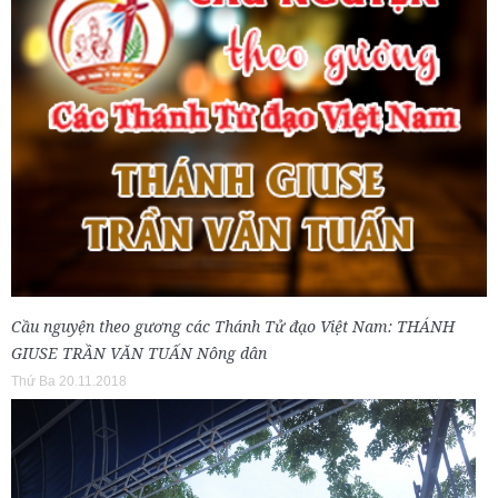
Cầu nguyện theo gương các Thánh Tử đạo Việt Nam: THÁNH
GIUSE TRẦN VĂN TUẤN Nông dân
Thứ Ba 20.11.2018