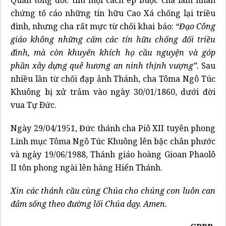
Quan tổng đốc tìm mọi cách ép buộc cha làm nhân
chứng tố cáo những tín hữu Cao Xá chống lại triều
đình, nhưng cha rất mực từ chối khai báo:
“Đạo Công
giáo không những cấm các tín hữu chống đối triều
đình, mà còn khuyến khích họ cầu nguyện và góp
phần xây dựng quê hương an ninh thịnh vượng”.
Sau
nhiều lần từ chối đạp ảnh Thánh, cha Tôma Ngô Túc
Khuông bị xử trảm vào ngày 30/01/1860, dưới đời
vua Tự Ðức.
Ngày 29/04/1951, Đức thánh cha Piô XII tuyên phong
Linh mục Tôma Ngô Túc Khuông lên bậc chân phước
và ngày 19/06/1988, Thánh giáo hoàng Gioan Phaolô
II tôn phong ngài lên hàng Hiển Thánh.
Xin các thánh cầu cùng Chúa cho chúng con luôn can
đảm sống theo đường lối Chúa dạy. Amen.