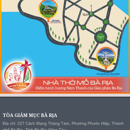
TÒA GIÁM MỤC BÀ RỊA
Địa chỉ: 227 Cách Mạng Tháng Tám, Phường Phước Hiệp, Thành
phố Bà Rịa, Tỉnh Bà Rịa Vũng Tàu.