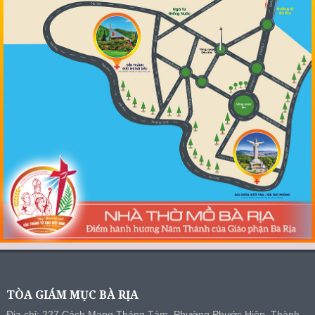
TÒA GIÁM MỤC BÀ RỊA
Địa chỉ: 227 Cách Mạng Tháng Tám, Phường Phước Hiệp, Thành