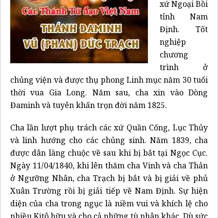
xứ Ngoại Bồi
tỉnh Nam
Định. Tốt
nghiệp
chương
trình ở
chủng viện và được thụ phong Linh mục năm 30 tuổi
thời vua Gia Long. Năm sau, cha xin vào Dòng
Đaminh và tuyên khấn trọn đời năm 1825.
Cha lần lượt phụ trách các xứ Quần Cống, Lục Thủy
và linh hướng cho các chủng sinh. Năm 1839, cha
được dân làng chuộc về sau khi bị bắt tại Ngọc Cục.
Ngày 11/04/1840, khi lên thăm cha Vinh và cha Thản
ở Ngưỡng Nhân, cha Trạch bị bắt và bị giải về phủ
Xuân Trường rồi bị giải tiếp về Nam Định. Sự hiện
diện của cha trong ngục là niềm vui và khích lệ cho
nhiều Kitô hữu và cho cả những tù nhân khác. Dù sức