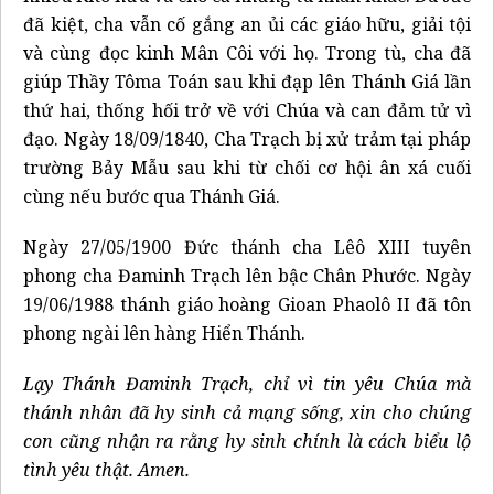
đã kiệt, cha vẫn cố gắng an ủi các giáo hữu, giải tội
và cùng đọc kinh Mân Côi với họ. Trong tù, cha đã
giúp Thầy Tôma Toán sau khi đạp lên Thánh Giá lần
thứ hai, thống hối trở về với Chúa và can đảm tử vì
đạo. Ngày 18/09/1840, Cha Trạch bị xử trảm tại pháp
trường Bảy Mẫu sau khi từ chối cơ hội ân xá cuối
cùng nếu bước qua Thánh Giá.
Ngày 27/05/1900 Đức thánh cha Lêô XIII tuyên
phong cha Đaminh Trạch lên bậc Chân Phước. Ngày
19/06/1988 thánh giáo hoàng Gioan Phaolô II đã tôn
phong ngài lên hàng Hiển Thánh.
Lạy
Thánh Đaminh Trạch, chỉ vì tin yêu Chúa mà
thánh nhân đã hy sinh cả mạng sống, xin cho chúng
con cũng nhận ra rằng hy sinh chính là cách biểu lộ
tình yêu thật. Amen.