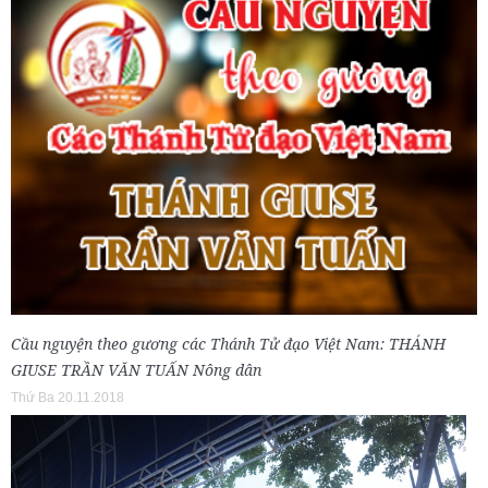
Cầu nguyện theo gương các Thánh Tử đạo Việt Nam: THÁNH
GIUSE TRẦN VĂN TUẤN Nông dân
Thứ Ba 20.11.2018