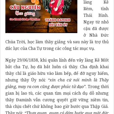
làng Kẻ
Rèm, tỉnh
Thái Bình.
Ngay từ nhỏ
cậu đã được
ở Nhà Đức
Chúa Trời, học làm thầy giảng và sau này là trợ thủ
đắc lực của Cha Tự trong các công tác mục vụ.
Ngày 29/06/1838, khi quân lính đến vây làng Kẻ Mốt
bắt cha Tự, họ đã bắt luôn cả thầy. Cha định khai
thầy chỉ là giáo hữu vào làm bếp, để đỡ nguy hiểm,
nhưng thầy Úy nói:
“xin cha cứ nói mình là Thầy
giảng, may ra con cũng được phúc tử đạo”
. Trong thời
gian bị lao tù, các quan tìm mọi cách dụ dỗ nhưng
thầy Đaminh vẫn cương quyết giữ vững niềm tin,
thà chịu chết chứ không bao giờ bước qua Thập Giá.
Thầy nói:
“Thưa quan, quan có dám bước qua mặt đức