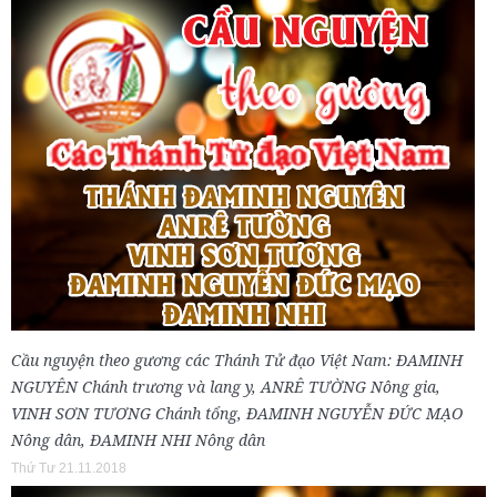
Cầu nguyện theo gương các Thánh Tử đạo Việt Nam: ĐAMINH
NGUYÊN Chánh trương và lang y, ANRÊ TƯỜNG Nông gia,
VINH SƠN TƯƠNG Chánh tổng, ĐAMINH NGUYỄN ĐỨC MẠO
Nông dân, ĐAMINH NHI Nông dân
Thứ Tư 21.11.2018