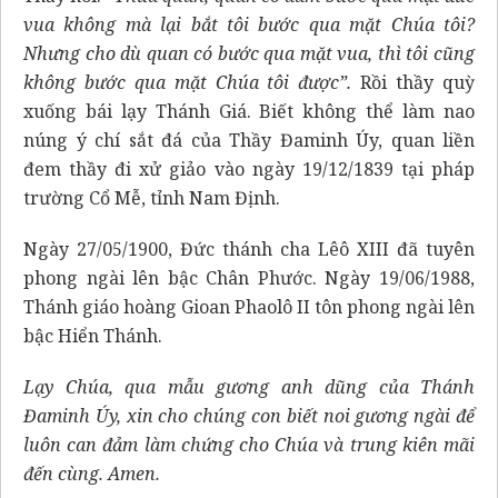
vua không mà lại bắt tôi bước qua mặt Chúa tôi?
Nhưng cho dù quan có bước qua mặt vua, thì tôi cũng
không bước qua mặt Chúa tôi được”.
Rồi thầy quỳ
xuống bái lạy Thánh Giá. Biết không thể làm nao
núng ý chí sắt đá của Thầy Đaminh Úy, quan liền
đem thầy đi xử giảo vào ngày 19/12/1839 tại pháp
trường Cổ Mễ, tỉnh Nam Định.
Ngày 27/05/1900, Đức thánh cha Lêô XIII đã tuyên
phong ngài lên bậc Chân Phước. Ngày 19/06/1988,
Thánh giáo hoàng Gioan Phaolô II tôn phong ngài lên
bậc Hiển Thánh.
Lạy Chúa, qua mẫu gương anh dũng của Thánh
Đaminh Úy, xin cho chúng con biết noi gương ngài để
luôn can đảm làm chứng cho Chúa và trung kiên mãi
đến cùng.
Amen.