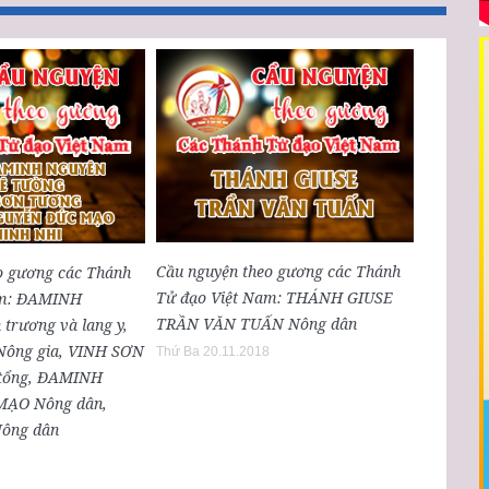
Cầu nguyện theo gương các Thánh
o gương các Thánh
Tử đạo Việt Nam: THÁNH GIUSE
am: ĐAMINH
TRẦN VĂN TUẤN Nông dân
rương và lang y,
ông gia, VINH SƠN
Thứ Ba 20.11.2018
tổng, ĐAMINH
ẠO Nông dân,
ông dân