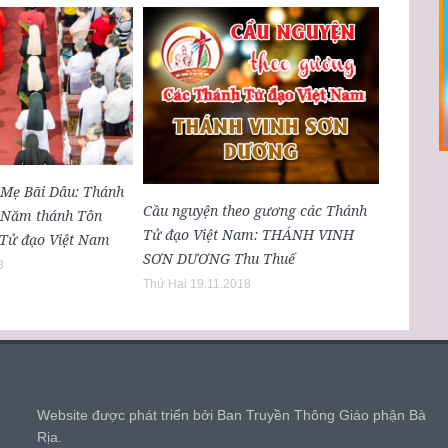
Mẹ Bãi Dâu: Thánh
Cầu nguyện theo gương các Thánh
c Năm thánh Tôn
Tử đạo Việt Nam: THÁNH VINH
 Tử đạo Việt Nam
SƠN DƯƠNG Thu Thuế
8
Thứ Hai 19.11.2018
,
Website được phát triển bởi Ban Truyền Thông Giáo phận Bà
Rịa.