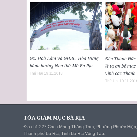
Gx. Hoà Lâm và GHBL. Hòa Hưng
Đền Thánh Đức 
hành hương Nhà thờ Mồ Bà Rịa
lễ tạ ơn bế mạ
vinh các Thánh
Thứ Hai 19.11.2018
Thứ Hai 19.11.201
TÒA GIÁM MỤC BÀ RỊA
Địa chỉ: 227 Cách Mạng Tháng Tám, Phường Phước Hiệp
Thành phố Bà Rịa, Tỉnh Bà Rịa Vũng Tàu.