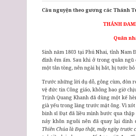
Cầu nguyện theo gương các Thánh Tử
THÁNH ĐAMI
Quân nhâ
Sinh năm 1803 tại Phú Nhai, tỉnh Nam Ð
đình êm ấm. Sau khi ở trong quân ngũ 
một tân tòng, nên ngài bị bắt, bị tước bỏ
Trước những lời dụ dỗ, gông cùm, đòn r
vệ đức tin Công giáo, không bao giờ ch
Trịnh Quang Khanh đã dùng một kế hèn
già yếu trong làng trước mặt ông. Vì xó
binh sĩ Đạt đã liều mình bước qua thập
náy khôn nguôi nên đã quay lại dinh
Thiên Chúa là Đạo thật, mấy ngày trước c