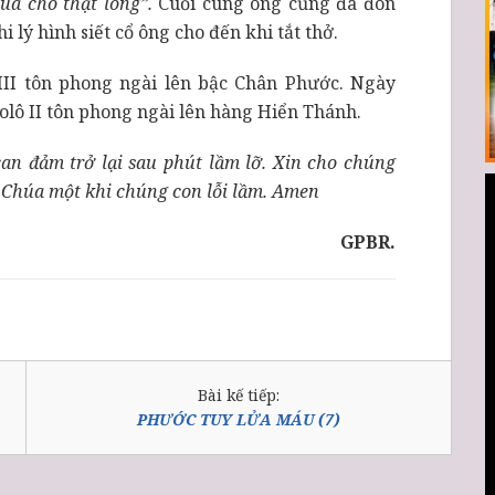
húa cho thật lòng”.
Cuối cùng ông cũng đã đón
 lý hình siết cổ ông cho đến khi tắt thở.
III tôn phong ngài lên bậc Chân Phước. Ngày
olô II tôn phong ngài lên hàng Hiển Thánh.
n đảm trở lại sau phút lầm lỡ. Xin cho chúng
 Chúa một khi chúng con lỗi lầm.
Amen
GPBR.
Bài kế tiếp:
PHƯỚC TUY LỬA MÁU (7)