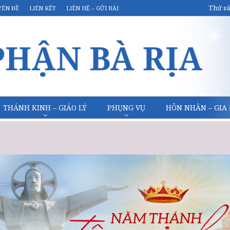
Thứ sá
YÊN ĐỀ
LIÊN KẾT
LIÊN HỆ – GỬI BÀI
THÁNH KINH – GIÁO LÝ
PHỤNG VỤ
HÔN NHÂN – GIA