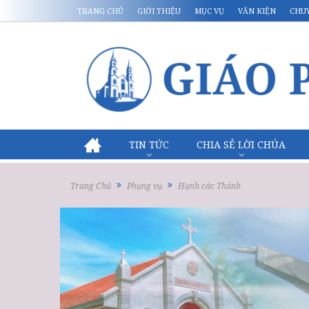
TRANG CHỦ
GIỚI THIỆU
MỤC VỤ
VĂN KIỆN
CHU
TIN TỨC
CHIA SẺ LỜI CHÚA
Trang Chủ
Phụng vụ
Hạnh các Thánh