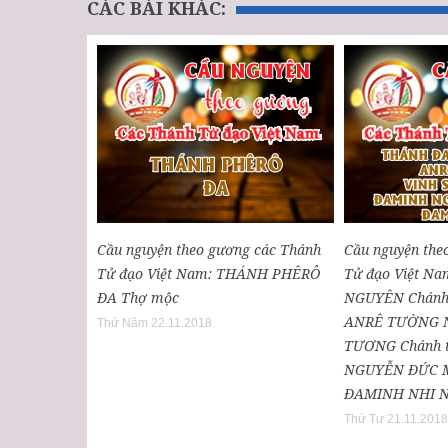
CÁC BÀI KHÁC:
Cầu nguyện theo gương các Thánh
Cầu nguyện the
Tử đạo Việt Nam: THÁNH PHÊRÔ
Tử đạo Việt N
ĐA Thợ mộc
NGUYÊN Chánh t
ANRÊ TƯỜNG N
Thứ Năm 22.11.2018
TƯƠNG Chánh 
NGUYỄN ĐỨC M
ĐAMINH NHI N
Thứ Tư 21.11.2018