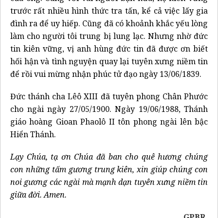
trước rất nhiều hình thức tra tấn, kể cả việc lấy gia
đình ra để uy hiếp. Cũng đã có khoảnh khắc yếu lòng
làm cho người tôi trung bị lung lạc. Nhưng nhờ đức
tin kiên vững, vị anh hùng đức tin đã được ơn biết
hối hận và tình nguyện quay lại tuyên xưng niềm tin
để rồi vui mừng nhận phúc tử đạo ngày 13/06/1839.
Đức thánh cha Lêô XIII đã tuyên phong Chân Phước
cho ngài ngày 27/05/1900. Ngày 19/06/1988, Thánh
giáo hoàng Gioan Phaolô II tôn phong ngài lên bậc
Hiển Thánh.
Lạy Chúa, tạ ơn Chúa đã ban cho quê hương chúng
con những tấm gương trung kiên, xin giúp chúng con
noi gương các ngài mà mạnh dạn tuyên xưng niềm tin
giữa đời. Amen.
GPBR.