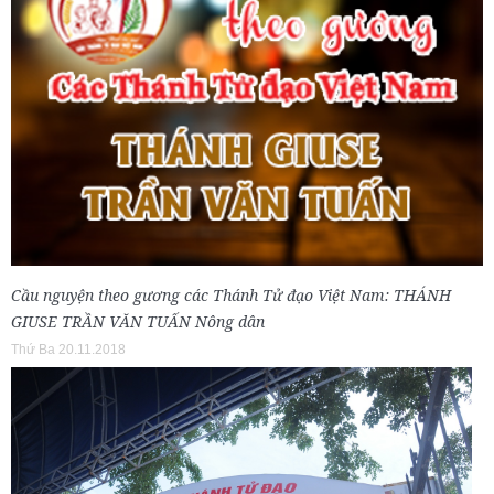
Cầu nguyện theo gương các Thánh Tử đạo Việt Nam: THÁNH
GIUSE TRẦN VĂN TUẤN Nông dân
Thứ Ba 20.11.2018