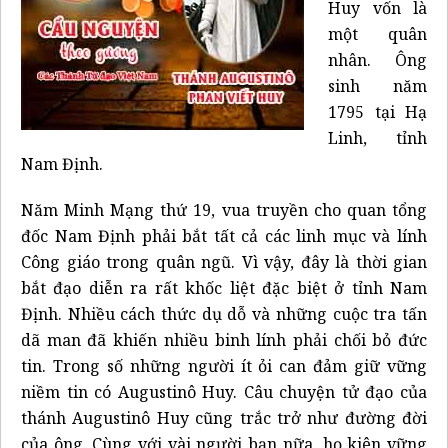
Huy vốn là
một quân
nhân. Ông
sinh năm
1795 tại Hạ
Linh, tỉnh
Nam Định.
Năm Minh Mạng thứ 19, vua truyền cho quan tổng
đốc Nam Định phải bắt tất cả các linh mục và lính
Công giáo trong quân ngũ. Vì vậy, đây là thời gian
bắt đạo diễn ra rất khốc liệt đặc biệt ở tỉnh Nam
Định. Nhiều cách thức dụ dỗ và những cuộc tra tấn
dã man đã khiến nhiều binh lính phải chối bỏ đức
tin. Trong số những người ít ỏi can đảm giữ vững
niềm tin có Augustinô Huy. Câu chuyện tử đạo của
thánh Augustinô Huy cũng trắc trở như đường đời
của ông. Cùng với vài người bạn nữa, họ kiên vững