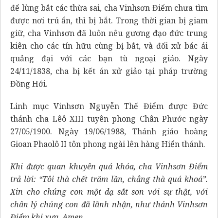
để lùng bắt các thừa sai, cha Vinhsơn Điểm chưa tìm
được nơi trú ẩn, thì bị bắt. Trong thời gian bị giam
giữ, cha Vinhsơn đã luôn nêu gương đạo đức trung
kiên cho các tín hữu cùng bị bắt, và đối xử bác ái
quảng đại với các bạn tù ngoại giáo. Ngày
24/11/1838, cha bị kết án xử giảo tại pháp trường
Đồng Hới.
Linh mục Vinhsơn Nguyễn Thế Điểm được Đức
thánh cha Lêô XIII tuyên phong Chân Phước ngày
27/05/1900. Ngày 19/06/1988, Thánh giáo hoàng
Gioan Phaolô II tôn phong ngài lên hàng Hiển thánh.
Khi được quan khuyên quá khóa, cha Vinhsơn Điểm
trả lời: “Tôi thà chết trăm lần, chẳng thà quá khoá”.
Xin cho chúng con một dạ sắt son với sự thật, với
chân lý chúng con đã lãnh nhận, như thánh Vinhsơn
Điểm khi xưa. Amen.