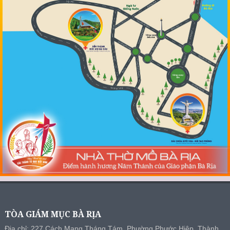
TÒA GIÁM MỤC BÀ RỊA
Địa chỉ: 227 Cách Mạng Tháng Tám, Phường Phước Hiệp, Thành