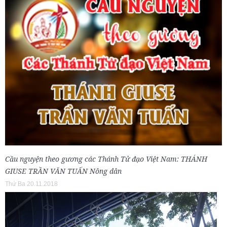
Cầu nguyện theo gương các Thánh Tử đạo Việt Nam: THÁNH
GIUSE TRẦN VĂN TUẤN Nông dân
Thứ Ba 20.11.2018