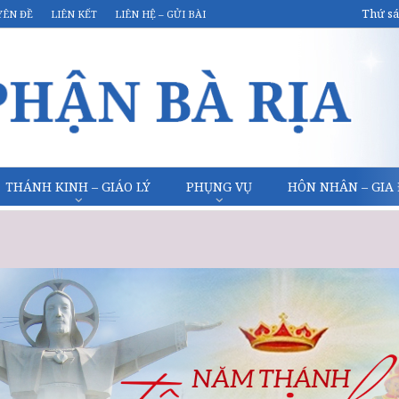
Thứ sá
YÊN ĐỀ
LIÊN KẾT
LIÊN HỆ – GỬI BÀI
THÁNH KINH – GIÁO LÝ
PHỤNG VỤ
HÔN NHÂN – GIA