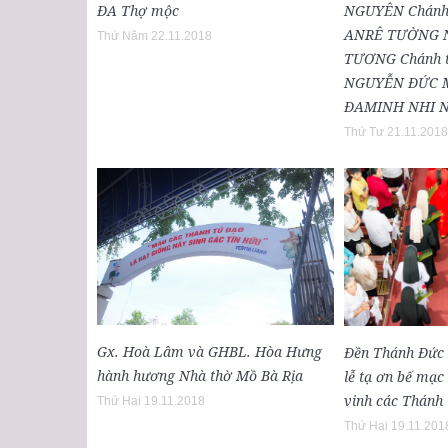
ĐA Thợ mộc
NGUYÊN Chánh t
ANRÊ TƯỜNG N
Thứ Năm 22.11.2018
TƯƠNG Chánh 
NGUYỄN ĐỨC M
ĐAMINH NHI N
Thứ Tư 21.11.2018
Gx. Hoà Lâm và GHBL. Hòa Hưng
Đền Thánh Đức 
hành hương Nhà thờ Mồ Bà Rịa
lễ tạ ơn bế mạ
vinh các Thánh
Thứ Hai 19.11.2018
Thứ Hai 19.11.201