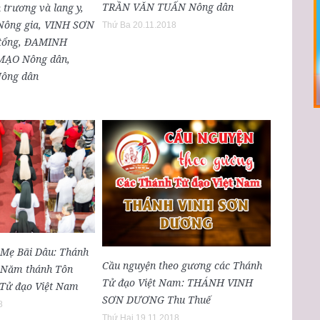
TRẦN VĂN TUẤN Nông dân
rương và lang y,
ông gia, VINH SƠN
Thứ Ba 20.11.2018
tổng, ĐAMINH
ẠO Nông dân,
ông dân
Mẹ Bãi Dâu: Thánh
Cầu nguyện theo gương các Thánh
c Năm thánh Tôn
Tử đạo Việt Nam: THÁNH VINH
 Tử đạo Việt Nam
SƠN DƯƠNG Thu Thuế
8
Thứ Hai 19.11.2018