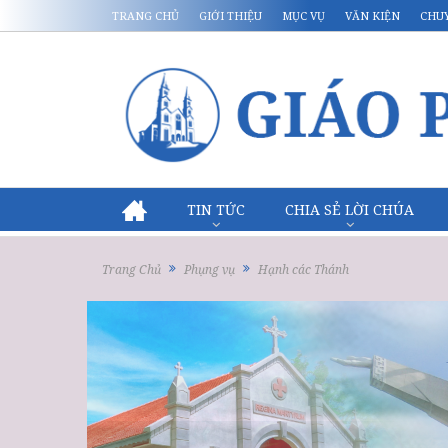
TRANG CHỦ
GIỚI THIỆU
MỤC VỤ
VĂN KIỆN
CHU
TIN TỨC
CHIA SẺ LỜI CHÚA
Trang Chủ
Phụng vụ
Hạnh các Thánh