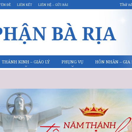
Thứ nă
YÊN ĐỀ
LIÊN KẾT
LIÊN HỆ – GỬI BÀI
THÁNH KINH – GIÁO LÝ
PHỤNG VỤ
HÔN NHÂN – GIA