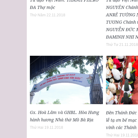
ĐA Thợ mộc
NGUYÊN Chánh t
ANRÊ TƯỜNG N
Thứ Năm 22.11.2018
TƯƠNG Chánh 
NGUYỄN ĐỨC M
ĐAMINH NHI N
Thứ Tư 21.11.2018
Gx. Hoà Lâm và GHBL. Hòa Hưng
Đền Thánh Đức 
hành hương Nhà thờ Mồ Bà Rịa
lễ tạ ơn bế mạ
vinh các Thánh
Thứ Hai 19.11.2018
Thứ Hai 19.11.201