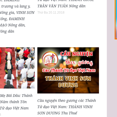
TRẦN VĂN TUẤN Nông dân
rương và lang y,
ông gia, VINH SƠN
Thứ Ba 20.11.2018
tổng, ĐAMINH
ẠO Nông dân,
ông dân
Mẹ Bãi Dâu: Thánh
Cầu nguyện theo gương các Thánh
c Năm thánh Tôn
Tử đạo Việt Nam: THÁNH VINH
 Tử đạo Việt Nam
SƠN DƯƠNG Thu Thuế
8