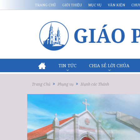
TRANG CHỦ
GIỚI THIỆU
MỤC VỤ
VĂN KIỆN
CHU
TIN TỨC
CHIA SẺ LỜI CHÚA
Trang Chủ
Phụng vụ
Hạnh các Thánh