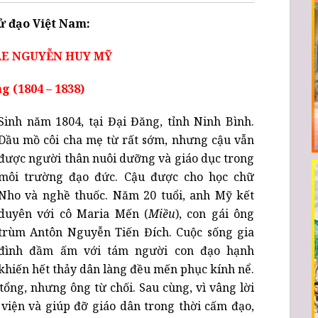
ử đạo Việt Nam:
E NGUYỄN HUY MỸ
g (1804 – 1838)
Sinh năm 1804, tại Đại Đăng, tỉnh Ninh Bình.
Dầu mồ côi cha mẹ từ rất sớm, nhưng cậu vẫn
được người thân nuôi dưỡng và giáo dục trong
môi trường đạo đức. Cậu được cho học chữ
Nho và nghề thuốc. Năm 20 tuổi, anh Mỹ kết
duyên với cô Maria Mến (
Miều
), con gái ông
trùm Antôn Nguyễn Tiến Đích. Cuộc sống gia
đình đầm ấm với tám người con đạo hạnh
khiến hết thảy dân làng đều mến phục kính nể.
tổng, nhưng ông từ chối. Sau cùng, vì vâng lời
viện và giúp đỡ giáo dân trong thời cấm đạo,