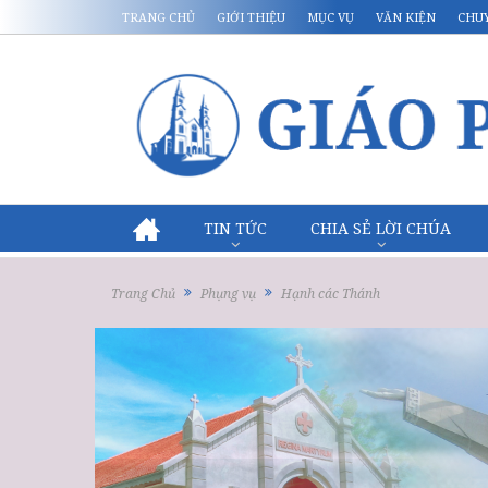
TRANG CHỦ
GIỚI THIỆU
MỤC VỤ
VĂN KIỆN
CHU
TIN TỨC
CHIA SẺ LỜI CHÚA
Trang Chủ
Phụng vụ
Hạnh các Thánh