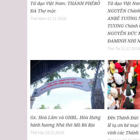
Tử đạo Việt Nam: THÁNH PHÊRÔ
Tử đạo Việt N
ĐA Thợ mộc
NGUYÊN Chánh t
ANRÊ TƯỜNG N
Thứ Năm 22.11.2018
TƯƠNG Chánh 
NGUYỄN ĐỨC M
ĐAMINH NHI N
Thứ Tư 21.11.2018
Gx. Hoà Lâm và GHBL. Hòa Hưng
Đền Thánh Đức 
hành hương Nhà thờ Mồ Bà Rịa
lễ tạ ơn bế mạ
vinh các Thánh
Thứ Hai 19.11.2018