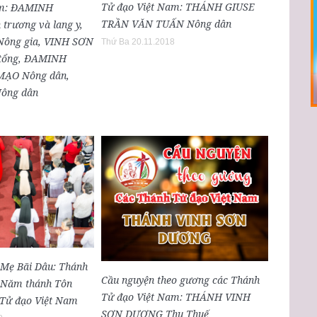
Tử đạo Việt Nam: THÁNH GIUSE
am: ĐAMINH
TRẦN VĂN TUẤN Nông dân
rương và lang y,
ông gia, VINH SƠN
Thứ Ba 20.11.2018
tổng, ĐAMINH
ẠO Nông dân,
ông dân
Mẹ Bãi Dâu: Thánh
Cầu nguyện theo gương các Thánh
c Năm thánh Tôn
Tử đạo Việt Nam: THÁNH VINH
 Tử đạo Việt Nam
SƠN DƯƠNG Thu Thuế