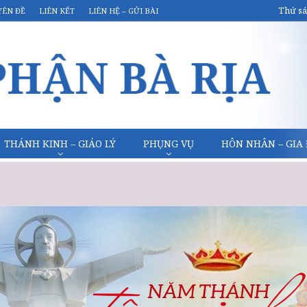
Thứ sá
YÊN ĐỀ
LIÊN KẾT
LIÊN HỆ – GỬI BÀI
THÁNH KINH – GIÁO LÝ
PHỤNG VỤ
HÔN NHÂN – GIA