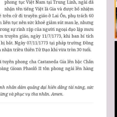
phong tục Việt Nam tại Trung Linh, ngài đã
nhận tên tiếng Việt là Gia và được bổ nhiệm
ề trên cử đi truyền giáo ở Lai Ổn, phụ trách 60
ển liên tục nên sức khoẻ giảm sút mau lẹ, nhưng
rong sự rình rập của người ngoại đạo lập mưu
m truyền giáo, ngày 11/7/1773, khi ban bí tích
 bị bắt. Ngày 07/11/1773 tại pháp trường Đồng
 nhận triều thiên Tử Đạo khi vừa tròn 30 tuổi.
ã tuyên phong cha Castaneda Gia lên bậc Chân
àng Gioan Phaolô II tôn phong ngài lên hàng
ánh nhân dám quảng đại hiến dâng tài năng, sức
 Mừng và phục vụ tha nhân. Amen.