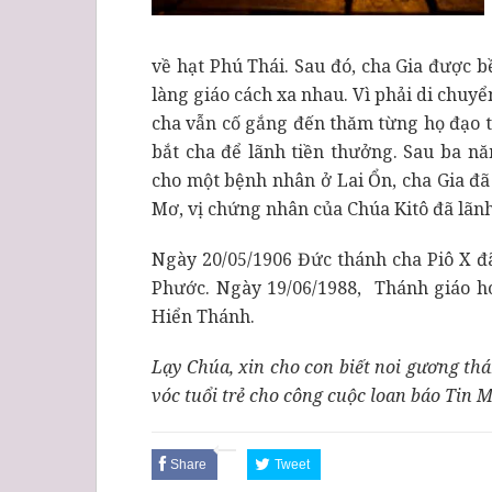
về hạt Phú Thái. Sau đó, cha Gia được b
làng giáo cách xa nhau. Vì phải di chuy
cha vẫn cố gắng đến thăm từng họ đạo t
bắt cha để lãnh tiền thưởng. Sau ba nă
cho một bệnh nhân ở Lai Ổn, cha Gia đã
Mơ, vị chứng nhân của Chúa Kitô đã lãnh
Ngày 20/05/1906 Đức thánh cha Piô X đ
Phước. Ngày 19/06/1988, Thánh giáo ho
Hiển Thánh.
Lạy Chúa, xin cho con biết noi gương th
vóc tuổi trẻ cho công cuộc loan báo Tin
Share
Tweet