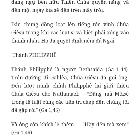
đang ngự bên hữu Thiên Chúa quyền năng và
đến một ngày kia sẽ đến trên mây trời.
Dân chúng đồng loạt lên tiếng tôn vinh Chúa
Giêsu trong khi các luật sĩ và biệt phái xông vào
thánh nhân. Họ đã quyết định ném đá Ngài.
Thánh PHILIPPHÊ
Thánh Philipphê là người Bethsaida (Ga 1,44).
Trên đường đi Galilêa, Chúa Giêsu đã gọi ông.
Đến lượt mình chính Philipphê lại giới thiệu
Chúa Giêsu cho Nathanael: – “Đấng mà Môisê
trong lề luật cùng các tiên tri chép đến chúng tôi
đã gặp rồi” (Ga 1,45)
Và ông còn khích lệ thêm : – “Hãy đến mà xem”
(Ga 1,46)