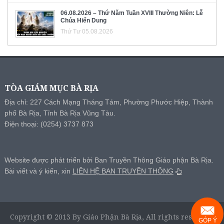
06.08.2026 – Thứ Năm Tuần XVIII Thường Niên: Lễ
Chúa Hiển Dung
Thứ Tư 05.08.2026
TÒA GIÁM MỤC BÀ RỊA
Địa chỉ: 227 Cách Mạng Tháng Tám, Phường Phước Hiệp, Thành
phố Bà Rịa, Tỉnh Bà Rịa Vũng Tàu.
Điện thoại: (0254) 3737 873
Website được phát triển bởi Ban Truyền Thông Giáo phận Bà Rịa.
Bài viết và ý kiến, xin
LIÊN HỆ BAN TRUYỀN THÔNG
Copyright © 2013 By Giáo Phận Bà Rịa, All rights reserved.
GÓP Ý