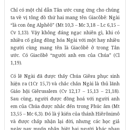
Chỉ có một chỉ dẫn Tân ước cung ứng cho chúng
ta về vị tông đồ thứ hai mang tên Giacôbê: Ngài
“là con ông Alphêô” (Mt 10,3 – Mc 3,18 – Lc 6,15 –
Cv 1,13). Vậy không đáng ngạc nhiên gì, khi có
nhiều cố gắng đồng hóa Ngài với một hay nhiều
người cùng mang tên là Giacôbê ở trong Tân
ước. Có Giacôbê “người anh em của Chúa” (Cl
1,19).
Có lẽ Ngài đã được thấy Chúa Giêsu phục sinh
hiện ra (1Cr 15,7) và chắc chắn Ngài là thủ lãnh
Giáo hội Giêrusalem (Cv 12,17 – 15,13 – 21,18).
Sau cùng, người được đồng hoá với người anh
em của Chúa được nhắc đến trong Phúc âm (Mt
13,55 – Mc 6,3). Đó là ý kiến của thánh Hiêrônimô
và được chấp nhận lại đời, nhưng các học giả
ngày nay muốn phân biệt hai người khác nhau