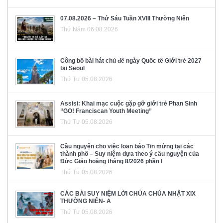
07.08.2026 – Thứ Sáu Tuần XVIII Thường Niên
Thứ Năm 06.08.2026
Công bố bài hát chủ đề ngày Quốc tế Giới trẻ 2027
tại Seoul
Thứ Tư 05.08.2026
Assisi: Khai mạc cuộc gặp gỡ giới trẻ Phan Sinh
“GO! Franciscan Youth Meeting”
Thứ Tư 05.08.2026
Cầu nguyện cho việc loan báo Tin mừng tại các
thành phố – Suy niệm dựa theo ý cầu nguyện của
Đức Giáo hoàng tháng 8/2026 phần I
Thứ Tư 05.08.2026
CÁC BÀI SUY NIỆM LỜI CHÚA CHÚA NHẬT XIX
THƯỜNG NIÊN- A
Thứ Tư 05.08.2026