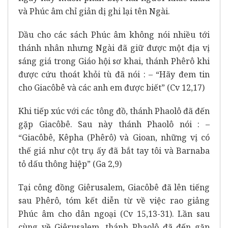
và Phúc âm chỉ giản dị ghi lại tên Ngài.
Dầu cho các sách Phúc âm không nói nhiều tới
thánh nhân nhưng Ngài đã giữ được một địa vị
sáng giá trong Giáo hội sơ khai, thánh Phêrô khi
được cứu thoát khỏi tù đã nói : – “Hãy đem tin
cho Giacôbê và các anh em được biết” (Cv 12,17)
Khi tiếp xúc với các tông đồ, thánh Phaolô đã đến
gặp Giacôbê. Sau này thánh Phaolô nói : –
“Giacôbê, Kêpha (Phêrô) và Gioan, những vị có
thế giá như cột trụ ấy đã bắt tay tôi và Barnaba
tỏ dấu thông hiệp” (Ga 2,9)
Tại công đồng Giêrusalem, Giacôbê đã lên tiếng
sau Phêrô, tóm kết diễn từ về việc rao giảng
Phúc âm cho dân ngoại (Cv 15,13-31). Lần sau
cùng về Giêrusalem, thánh Phaolô đã đến gặp