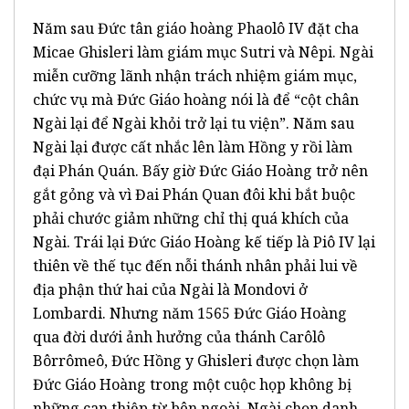
Năm sau Đức tân giáo hoàng Phaolô IV đặt cha
Micae Ghisleri làm giám mục Sutri và Nêpi. Ngài
miễn cưỡng lãnh nhận trách nhiệm giám mục,
chức vụ mà Đức Giáo hoàng nói là để “cột chân
Ngài lại để Ngài khỏi trở lại tu viện”. Năm sau
Ngài lại được cất nhắc lên làm Hồng y rồi làm
đại Phán Quán. Bấy giờ Đức Giáo Hoàng trở nên
gắt gỏng và vì Đai Phán Quan đôi khi bắt buộc
phải chước giảm những chỉ thị quá khích của
Ngài. Trái lại Đức Giáo Hoàng kế tiếp là Piô IV lại
thiên về thế tục đến nỗi thánh nhân phải lui về
địa phận thứ hai của Ngài là Mondovi ở
Lombardi. Nhưng năm 1565 Đức Giáo Hoàng
qua đời dưới ảnh hưởng của thánh Carôlô
Bôrrômeô, Đức Hồng y Ghisleri được chọn làm
Đức Giáo Hoàng trong một cuộc họp không bị
những can thiệp từ bên ngoài, Ngài chọn danh