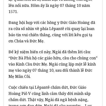
lên nổi nữa. Hôm ấy là ngày 07 tháng 10 năm
1571.
Đang hội họp với các hồng y Đức Giáo Hoàng đã
ra cửa sổ nhìn về phía Lêpantê rồi quay lại loan
báo tin vui chiến thắng, cùng với lời kêu gọi tạ
ơn Chúa và Đức Mẹ.
Để kỷ niệm biến cố này, Ngài đã thêm lời cầu:
“Đức Bà Phù hộ các giáo hữu, cầu cho chúng con”
vào Kinh Cầu Đức Mẹ. Ngài cũng lập một lễ kính
mẹ vào ngày 07 tháng 10, sau đổi thành lễ Đức
Mẹ Mân Côi.
Cuộc chiến tại Lêpantê chấm dứt, Đức Giáo
Hoàng Piô V cũng linh cảm thấy đời mình sắp
chấm dứt. Thật vậy, Ngài đã ngã bệnh nặng,
trong cơn đau đớn, Ngài đã cầu nguyện: – Lạy