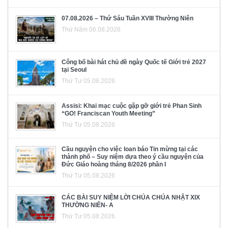
07.08.2026 – Thứ Sáu Tuần XVIII Thường Niên
Thứ Năm 06.08.2026
Công bố bài hát chủ đề ngày Quốc tế Giới trẻ 2027
tại Seoul
Thứ Tư 05.08.2026
Assisi: Khai mạc cuộc gặp gỡ giới trẻ Phan Sinh
“GO! Franciscan Youth Meeting”
Thứ Tư 05.08.2026
Cầu nguyện cho việc loan báo Tin mừng tại các
thành phố – Suy niệm dựa theo ý cầu nguyện của
Đức Giáo hoàng tháng 8/2026 phần I
Thứ Tư 05.08.2026
CÁC BÀI SUY NIỆM LỜI CHÚA CHÚA NHẬT XIX
THƯỜNG NIÊN- A
Thứ Tư 05.08.2026