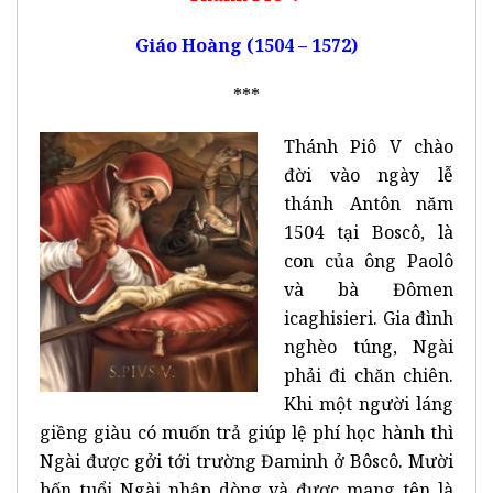
Giáo Hoàng (1504 – 1572)
***
Thánh Piô V chào
đời vào ngày lễ
thánh Antôn năm
1504 tại Boscô, là
con của ông Paolô
và bà Đômen
icaghisieri. Gia đình
nghèo túng, Ngài
phải đi chăn chiên.
Khi một người láng
giềng giàu có muốn trả giúp lệ phí học hành thì
Ngài được gởi tới trường Đaminh ở Bôscô. Mười
bốn tuổi Ngài nhập dòng và được mang tên là