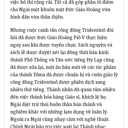
việc bố thí rộng rãi. Tất cả đã góp phần tô điểm
cho Ngài một khuôn mặt Đức Giáo Hoàng vừa
bình dân vừa thân thịên.
Nhưng cuộc canh tân công đồng Tridentinô đòi
hỏi đã được Đức Giáo Hoàng Piô V thực hiện
ngay sau khi được tuyển chọn. Sách nguyện và
sách lễ được duyệt xét lại đồng thời bản kinh
thánh Phổ Thông và Tân ước tiếng Hy Lạp cũng
đã được sửa lại, một ấn bản mới về các tác phẩm
của thánh Tôma đã được chuẩn bị và cuốn giáo lý
công đồng Tridentinô được phiên dịch sang
nhiều thứ tiếng. Thánh nhân đã quan tâm nhiều
đến việc thánh hóa hàng Giáo sĩ, khích lệ họ.
Ngài diệt trừ thói buôn thần bán thánh và
nghiêm khắc với những lạm dụng về luân lý.
Ngoài ra Ngài cũng nhạy cảm với nghệ thuật.
Chính Ngài bảo trợ việc soát lại Thánh nhạc.