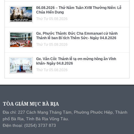
06.08.2026 – Thứ Năm Tuần XVIII Thường Niên: Lễ
Chúa Hiển Dung
Thứ Tư 05.08.2026
Gx. Phước Thành: Đức Cha Emmanuel cử hành
Thánh lễ ban Bí tích Thêm Sức- Ngày 04.8.2026
Thứ Tư 05.08.2026
Gx. Văn Côi: Thánh lễ tạ ơn mừng hồng ân Vĩnh
khấn- Ngày 04.8.2026
Thứ Tư 05.08.2026
TÒA GIÁM MỤC BÀ RỊA
Địa chỉ: 227 Cách Mạng Tháng Tám, Phường Phước Hiệp, Thành
phố Bà Rịa, Tỉnh Bà Rịa Vũng Tàu.
Điện thoại: (0254) 3737 873