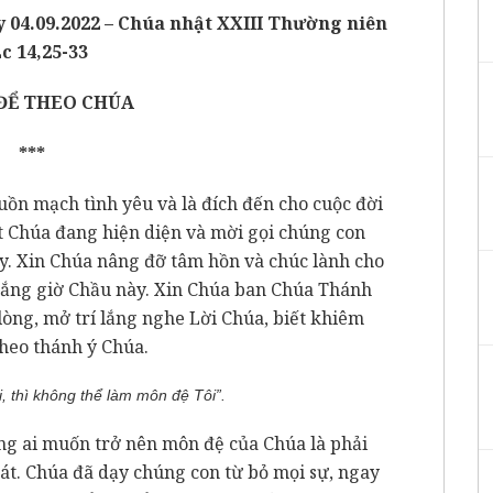
04.09.2022 – Chúa nhật XXIII Thường niên
Lc 14,25-33
ĐỂ THEO CHÚA
***
ồn mạch tình yêu và là đích đến cho cuộc đời
t Chúa đang hiện diện và mời gọi chúng con
y. Xin Chúa nâng đỡ tâm hồn và chúc lành cho
sắng giờ Chầu này. Xin Chúa ban Chúa Thánh
òng, mở trí lắng nghe Lời Chúa, biết khiêm
theo thánh ý Chúa.
, thì không thể làm môn đệ Tôi
”.
ng ai muốn trở nên môn đệ của Chúa là phải
át. Chúa đã dạy chúng con từ bỏ mọi sự, ngay