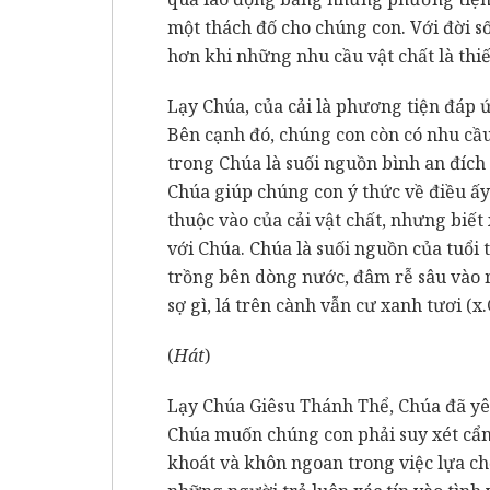
một thách đố cho chúng con. Với đời s
hơn khi những nhu cầu vật chất là thi
Lạy Chúa, của cải là phương tiện đáp 
Bên cạnh đó, chúng con còn có nhu cầu 
trong Chúa là suối nguồn bình an đích
Chúa giúp chúng con ý thức về điều ấ
thuộc vào của cải vật chất, nhưng biết
với Chúa. Chúa là suối nguồn của tuổi t
trồng bên dòng nước, đâm rễ sâu vào 
sợ gì, lá trên cành vẫn cư xanh tươi (x.
(
Hát
)
Lạy Chúa Giêsu Thánh Thể, Chúa đã yê
Chúa muốn chúng con phải suy xét cẩn 
khoát và khôn ngoan trong việc lựa c