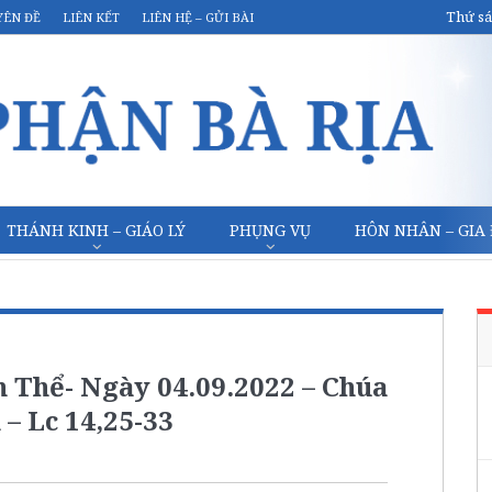
Thứ sá
YÊN ĐỀ
LIÊN KẾT
LIÊN HỆ – GỬI BÀI
THÁNH KINH – GIÁO LÝ
PHỤNG VỤ
HÔN NHÂN – GIA
 Thể- Ngày 04.09.2022 – Chúa
– Lc 14,25-33