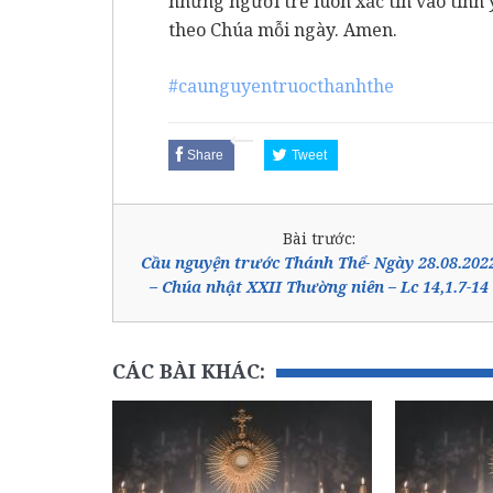
những người trẻ luôn xác tín vào tìn
theo Chúa mỗi ngày. Amen.
#caunguyentruocthanhthe
Share
Tweet
Bài trước:
Cầu nguyện trước Thánh Thể- Ngày 28.08.202
– Chúa nhật XXII Thường niên – Lc 14,1.7-14
CÁC BÀI KHÁC: