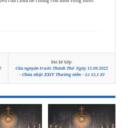
h yêu của Chúa để chúng con luôn vững bước
Bài kế tiếp:
2
Cầu nguyện trước Thánh Thể- Ngày 11.09.2022
– Chúa nhật XXIV Thường niên – Lc 15,1-32