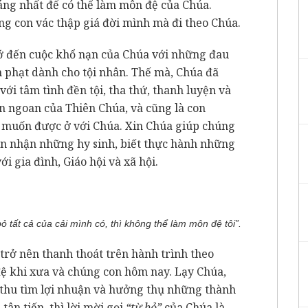
đáng nhất để có thể làm môn đệ của Chúa.
 con vác thập giá đời mình mà đi theo Chúa.
ớ đến cuộc khổ nạn của Chúa với những đau
h phạt dành cho tội nhân. Thế mà, Chúa đã
ới tâm tình đền tội, tha thứ, thanh luyện và
n ngoan của Thiên Chúa, và cũng là con
 muốn được ở với Chúa. Xin Chúa giúp chúng
n nhận những hy sinh, biết thực hành những
 gia đình, Giáo hội và xã hội.
ỏ tất cả của cải mình có, thì không thể làm môn đệ tôi
”.
ể trở nên thanh thoát trên hành trình theo
ệ khi xưa và chúng con hôm nay. Lạy Chúa,
, thu tìm lợi nhuận và hưởng thụ những thành
ân tiến, thì lời mời gọi
“từ bỏ”
của Chúa là