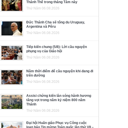
Thánh Thể trong tháng Tám này
Thứ Năm 06.08.2026
Đức Thánh Cha sẽ tông du Uruguay,
Argentina và Pêru
Thứ Năm 06.08.2026
Tiếp kiến chung (5/8): Lời cầu nguyện
phụng vụ của Giáo hội
Thứ Năm 06.08.2026
Năm thời điểm để cầu nguyện khi đang đi
trên đường
Thứ Năm 06.08.2026
Assisi chứng kiến làn sóng hành hương
tăng vọt trong năm kỷ niệm 800 năm
Thánh
Thứ Năm 06.08.2026
Đại hội Huấn giáo Phục vụ Công cuộc
loan báo Tin mừng Toàn quốc lần thứ VII –