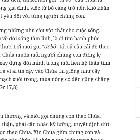
ống gia đình, việc từ bỏ càng trở nên khó khăn
ết yếu đối với từng người chúng con.
ứng những nhu cầu vật chất cho cuộc sống.
về đời sống tâm linh, là đi tìm hạnh phúc
 thực. Lời mời gọi
“từ bỏ”
tất cả của cải để theo
y. Chúa muốn mỗi người chúng con đừng lệ
 xây dựng đời mình trong mối liên hệ thân tình
rẻ vì ai tin cậy vào Chúa thì giống như cây
mạch suối trong, mùa nóng có đến cũng chẳng
Gr 17,8).
u thương và mời gọi chúng con theo Chúa.
thận, phải cân nhắc kỹ lưỡng, quyết định dứt
họn theo Chúa. Xin Chúa giúp chúng con và