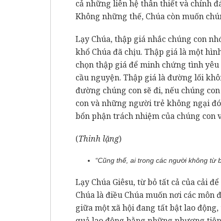
cả những liên hệ thân thiết và chính 
Không những thế, Chúa còn muốn chúng
Lạy Chúa, thập giá nhắc chúng con nh
khổ Chúa đã chịu. Thập giá là một hìn
chọn thập giá để minh chứng tình yêu v
cầu nguyện. Thập giá là đường lối khô
đường chúng con sẽ đi, nếu chúng con
con và những người trẻ không ngại đó
bổn phận trách nhiệm của chúng con với
(
Thinh lặng
)
“
Cũng thế, ai trong các
người
không từ b
Lạy Chúa Giêsu, từ bỏ tất cả của cải đ
Chúa là điều Chúa muốn nơi các môn đ
giữa một xã hội đang tất bật lao động
quả lao động bằng những phương tiện t