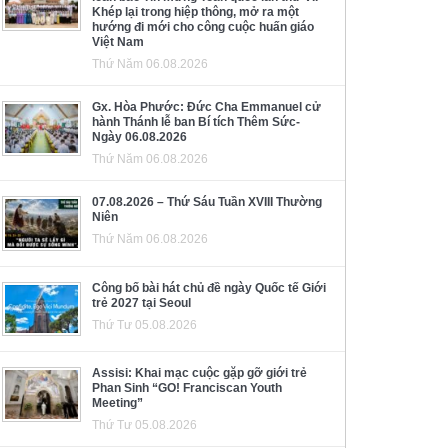
Khép lại trong hiệp thông, mở ra một
hướng đi mới cho công cuộc huấn giáo
Việt Nam
Thứ Năm 06.08.2026
Gx. Hòa Phước: Đức Cha Emmanuel cử
hành Thánh lễ ban Bí tích Thêm Sức-
Ngày 06.08.2026
Thứ Năm 06.08.2026
07.08.2026 – Thứ Sáu Tuần XVIII Thường
Niên
Thứ Năm 06.08.2026
Công bố bài hát chủ đề ngày Quốc tế Giới
trẻ 2027 tại Seoul
Thứ Tư 05.08.2026
Assisi: Khai mạc cuộc gặp gỡ giới trẻ
Phan Sinh “GO! Franciscan Youth
Meeting”
Thứ Tư 05.08.2026