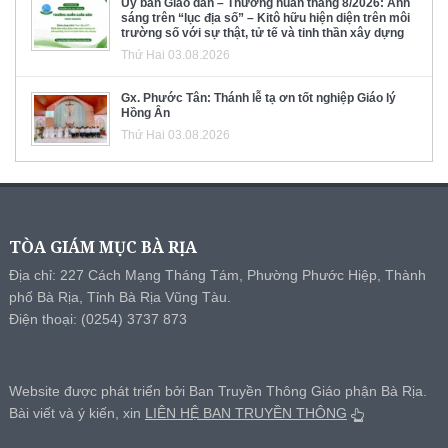
Ủy ban Giáo dân – Thường huấn tháng 8/2026: Ánh
sáng trên “lục địa số” – Kitô hữu hiện diện trên môi
trường số với sự thật, tử tế và tinh thần xây dựng
Thứ Hai 03.08.2026
Gx. Phước Tân: Thánh lễ tạ ơn tốt nghiệp Giáo lý
Hồng Ân
Thứ Hai 03.08.2026
TÒA GIÁM MỤC BÀ RỊA
Địa chỉ: 227 Cách Mạng Tháng Tám, Phường Phước Hiệp, Thành
phố Bà Rịa, Tỉnh Bà Rịa Vũng Tàu.
Điện thoại: (0254) 3737 873
Website được phát triển bởi Ban Truyền Thông Giáo phận Bà Rịa.
Bài viết và ý kiến, xin
LIÊN HỆ BAN TRUYỀN THÔNG