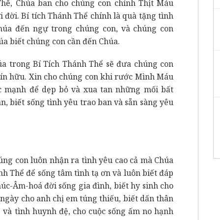
Thể, Chúa ban cho chúng con chính Thịt Máu
 đời. Bí tích Thánh Thể chính là quà tặng tình
húa đến ngự trong chúng con, và chúng con
úa biết chúng con cần đến Chúa.
úa trong Bí Tích Thánh Thể sẽ đưa chúng con
 tín hữu. Xin cho chúng con khi rước Mình Máu
c mạnh để dẹp bỏ và xua tan những mối bất
n, biết sống tình yêu trao ban và sẵn sàng yêu
úng con luôn nhận ra tình yêu cao cả mà Chúa
h Thể để sống tâm tình tạ ơn và luôn biết đáp
húc-Âm-hoá đời sống gia đình, biết hy sinh cho
ngày cho anh chị em túng thiếu, biết dấn thân
g và tình huynh đệ, cho cuộc sống ấm no hạnh