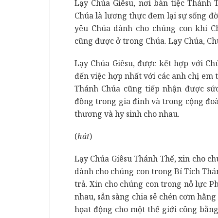
Lạy Chúa Giêsu, nơi bàn tiệc Thánh 
Chúa là lương thực đem lại sự sống đời
yêu Chúa dành cho chúng con khi C
cũng được ở trong Chúa. Lạy Chúa, Ch
Lạy Chúa Giêsu, được kết hợp với Ch
đến việc hợp nhất với các anh chị em
Thánh Chúa cũng tiếp nhận được sứ
đồng trong gia đình và trong cộng đoà
thương và hy sinh cho nhau.
(
hát
)
Lạy Chúa Giêsu Thánh Thể, xin cho ch
dành cho chúng con trong Bí Tích Thán
trả. Xin cho chúng con trong nỗ lực P
nhau, sẵn sàng chia sẻ chén cơm hằng 
họat động cho một thế giới công bằn