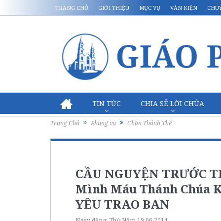
TRANG CHỦ
GIỚI THIỆU
MỤC VỤ
VĂN KIỆN
CHU
TIN TỨC
CHIA SẺ LỜI CHÚA
Trang Chủ
Phụng vụ
Chầu Thánh Thể
CẦU NGUYỆN TRƯỚC THÁ
Mình Máu Thánh Chúa K
YÊU TRAO BAN
Ngày đăng:
Thứ Năm 19.06.2014