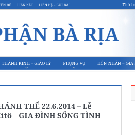
Thứ bả
YÊN ĐỀ
LIÊN KẾT
LIÊN HỆ – GỬI BÀI
THÁNH KINH – GIÁO LÝ
PHỤNG VỤ
HÔN NHÂN – GIA
NH THỂ 22.6.2014 – Lễ
itô – GIA ĐÌNH SỐNG TÌNH