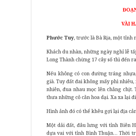
ĐOẠ
VÀI H
Phước Tuy
, trước là Bà Rịa, một tỉn
Khách du nhàn, những ngày nghỉ lễ tấ
Long Thành chừng 17 cây số thì đến ra
Nếu không có con đường tráng nhựa, 
già. Tuy đất đai không mấy phì nhiêu, 
nhiên, đua nhau mọc lên chằng chịt.
thưa những cỏ cằn hoa dại. Xa xa lại đ
Hình ảnh đó có thể khêu gợi lại địa cả
Một dải đất, đâu lưng với tỉnh Biên 
dựa vai với tỉnh Bình Thuận… Thời t