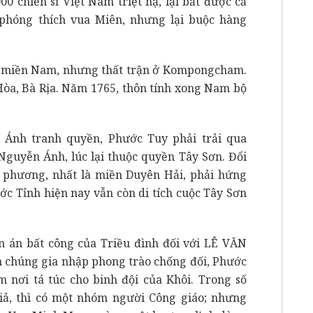
0 chiến sĩ Việt Nam triệt hạ, lại bắt được cả
phóng thích vua Miên, nhưng lại buộc hàng
ả miền Nam, nhưng thất trận ở Kompongcham.
Hòa, Bà Rịa. Năm 1765, thôn tính xong Nam bộ
 Ánh tranh quyền, Phước Tuy phải trải qua
 Nguyễn Ánh, lúc lại thuộc quyền Tây Sơn. Đổi
a phương, nhất là miền Duyên Hải, phải hứng
ớc Tỉnh hiện nay vẫn còn di tích cuộc Tây Sơn
 án bất công của Triều đình đối với LÊ VĂN
n chúng gia nhập phong trào chống đối, Phước
m nơi tá túc cho binh đội của Khôi. Trong số
iả, thì có một nhóm người Công giáo; nhưng