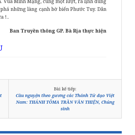
ắn. Vua Minh Mạng, cùng một lượt, ra lịnh dùng
n phá những làng cạnh bờ biển Phước Tuy. Dân
 !..
Ban Truyền thông GP. Bà Rịa thực hiện
U
Bài kế tiếp:
t
Cầu nguyện theo gương các Thánh Tử đạo Việt
Nam: THÁNH TÔMA TRẦN VĂN THIỆN, Chủng
sinh