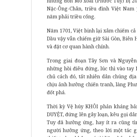
nhưng đồn Mô xoài (Phước Tuy) bị 200
Nặc-Ông-Chân, triều đình Việt Nam 
năm phải triều cống.
Năm 1701, Việt binh lại xâm chiếm c
Dầu vậy vẫn chiếm giữ Sài Gòn, Biên 
và đặt cơ quan hành chính.
Trong giai đoạn Tây Sơn và Nguyễn
những hồi điêu đứng, lúc thì vào tay
chủ cách đó, tất nhiên dân chúng đị
chịu ảnh hưởng chiến tranh, làng Phư
đốt phá.
Thời kỳ Vệ húy KHÔI phản kháng bản
DUYỆT, đứng lên gây loạn, kêu gọi dâ
Tuy đã hưởng ứng, hay ít ra cũng tì
người hưởng ứng, theo lời một tác g