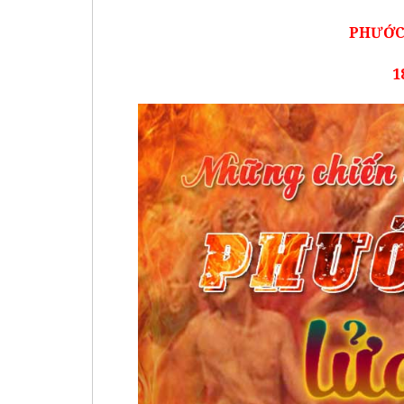
PHƯỚC
1