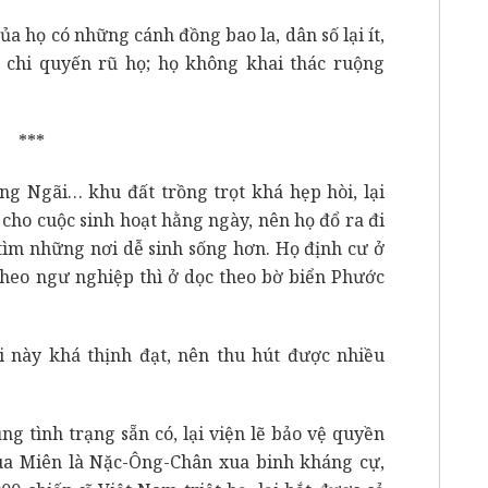
ủa họ có những cánh đồng bao la, dân số lại ít,
 chi quyến rũ họ; họ không khai thác ruộng
***
ảng Ngãi… khu đất trồng trọt khá hẹp hòi, lại
cho cuộc sinh hoạt hằng ngày, nên họ đổ ra đi
tìm những nơi dễ sinh sống hơn. Họ định cư ở
theo ngư nghiệp thì ở dọc theo bờ biển Phước
 này khá thịnh đạt, nên thu hút được nhiều
g tình trạng sẵn có, lại viện lẽ bảo vệ quyền
Vua Miên là Nặc-Ông-Chân xua binh kháng cự,