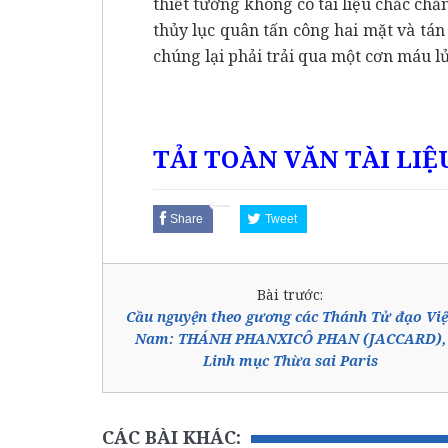
thiết tưởng không có tài liệu chắc ch
thủy lục quân tấn công hai mặt và tá
chúng lại phải trải qua một cơn máu lửa
TẢI TOÀN VĂN TÀI LIỆ
Share
Tweet
Bài trước:
Cầu nguyện theo gương các Thánh Tử đạo Việ
Nam: THÁNH PHANXICÔ PHAN (JACCARD),
Linh mục Thừa sai Paris
CÁC BÀI KHÁC: