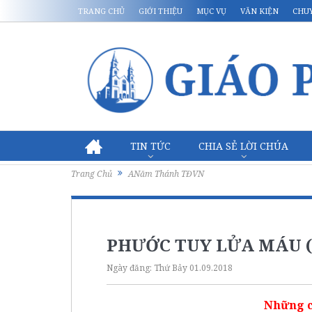
TRANG CHỦ
GIỚI THIỆU
MỤC VỤ
VĂN KIỆN
CHU
TIN TỨC
CHIA SẺ LỜI CHÚA
Trang Chủ
ANăm Thánh TĐVN
PHƯỚC TUY LỬA MÁU (
Ngày đăng:
Thứ Bảy 01.09.2018
Những c