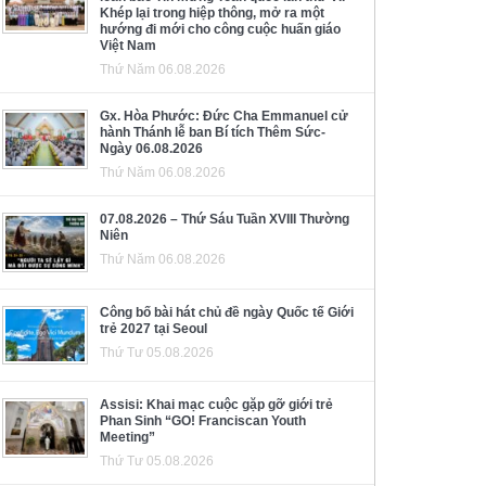
Khép lại trong hiệp thông, mở ra một
hướng đi mới cho công cuộc huấn giáo
Việt Nam
Thứ Năm 06.08.2026
Gx. Hòa Phước: Đức Cha Emmanuel cử
hành Thánh lễ ban Bí tích Thêm Sức-
Ngày 06.08.2026
Thứ Năm 06.08.2026
07.08.2026 – Thứ Sáu Tuần XVIII Thường
Niên
Thứ Năm 06.08.2026
Công bố bài hát chủ đề ngày Quốc tế Giới
trẻ 2027 tại Seoul
Thứ Tư 05.08.2026
Assisi: Khai mạc cuộc gặp gỡ giới trẻ
Phan Sinh “GO! Franciscan Youth
Meeting”
Thứ Tư 05.08.2026