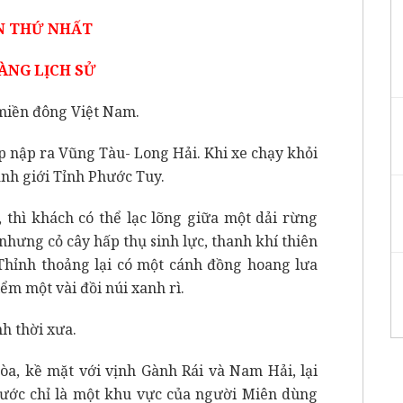
N THỨ NHẤT
ÀNG LỊCH SỬ
h miền đông Việt Nam.
p nập ra Vũng Tàu- Long Hải. Khi xe chạy khỏi
nh giới Tỉnh Phước Tuy.
thì khách có thể lạc lõng giữa một dải rừng
nhưng cỏ cây hấp thụ sinh lực, thanh khí thiên
 Thỉnh thoảng lại có một cánh đồng hoang lưa
iểm một vài đồi núi xanh rì.
nh thời xưa.
Hòa, kề mặt với vịnh Gành Rái và Nam Hải, lại
rước chỉ là một khu vực của người Miên dùng