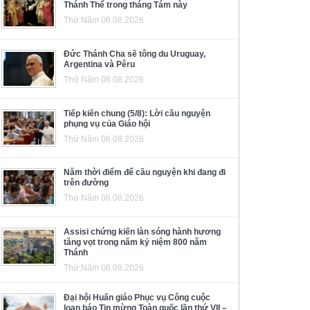
Thánh Thể trong tháng Tám này
Thứ Năm 06.08.2026
Đức Thánh Cha sẽ tông du Uruguay,
Argentina và Pêru
Thứ Năm 06.08.2026
Tiếp kiến chung (5/8): Lời cầu nguyện
phụng vụ của Giáo hội
Thứ Năm 06.08.2026
Năm thời điểm để cầu nguyện khi đang đi
trên đường
Thứ Năm 06.08.2026
Assisi chứng kiến làn sóng hành hương
tăng vọt trong năm kỷ niệm 800 năm
Thánh
Thứ Năm 06.08.2026
Đại hội Huấn giáo Phục vụ Công cuộc
loan báo Tin mừng Toàn quốc lần thứ VII –