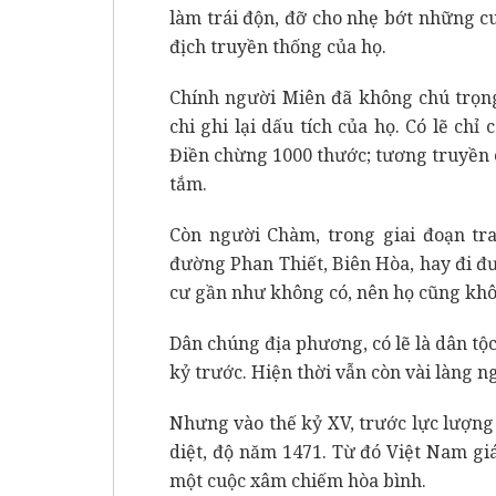
làm trái độn, đỡ cho nhẹ bớt những c
địch truyền thống của họ.
Chính người Miên đã không chú trọng
chi ghi lại dấu tích của họ. Có lẽ ch
Điền chừng 1000 thước; tương truyền 
tắm.
Còn người Chàm, trong giai đoạn t
đường Phan Thiết, Biên Hòa, hay đi đ
cư gần như không có, nên họ cũng khô
Dân chúng địa phương, có lẽ là dân tộ
kỷ trước. Hiện thời vẫn còn vài làng 
Nhưng vào thế kỷ XV, trước lực lượng
diệt, độ năm 1471. Từ đó Việt Nam gi
một cuộc xâm chiếm hòa bình.