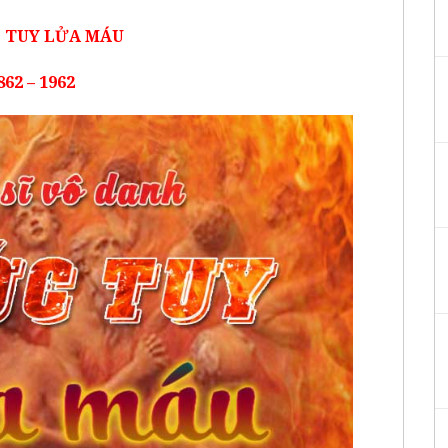
 TUY LỬA MÁU
862
–
1962