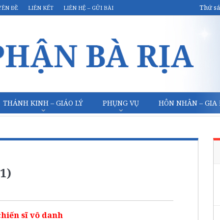
Thứ sá
YÊN ĐỀ
LIÊN KẾT
LIÊN HỆ – GỬI BÀI
THÁNH KINH – GIÁO LÝ
PHỤNG VỤ
HÔN NHÂN – GIA
1)
hiến sĩ vô danh