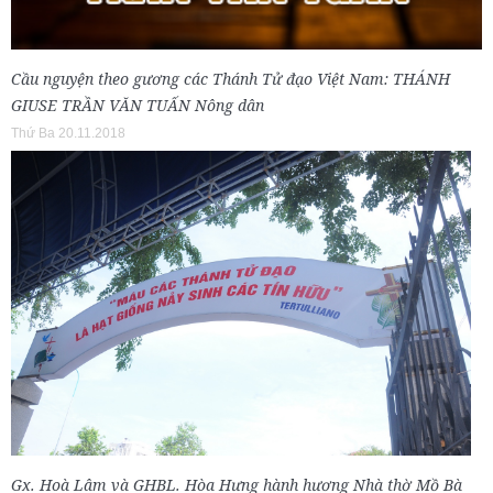
Cầu nguyện theo gương các Thánh Tử đạo Việt Nam: THÁNH
GIUSE TRẦN VĂN TUẤN Nông dân
Thứ Ba 20.11.2018
Gx. Hoà Lâm và GHBL. Hòa Hưng hành hương Nhà thờ Mồ Bà