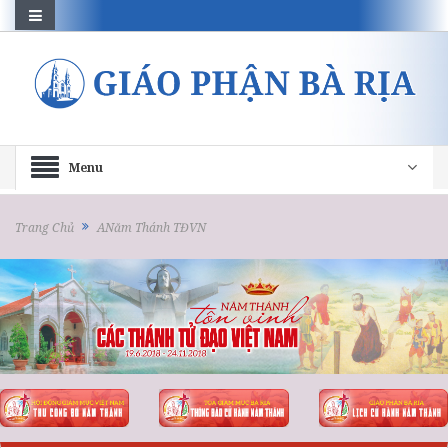
Menu
Trang Chủ
ANăm Thánh TĐVN