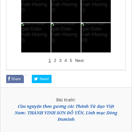
1
2
3
4
5
Next
Share
Tweet
Bài trước:
Cầu nguyện theo gương các Thánh Tử đạo Việt
Nam: THÁNH VINH SƠN ĐỖ YẾN, Linh mục Dòng
Đaminh