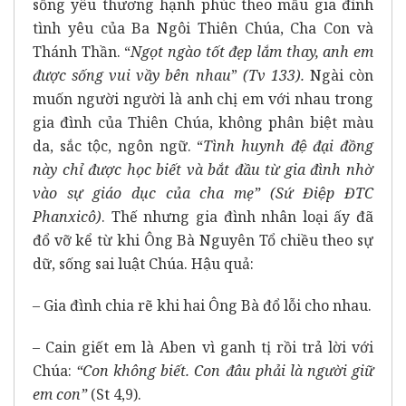
sống yêu thương hạnh phúc theo mẫu gia đình
tình yêu của Ba Ngôi Thiên Chúa, Cha Con và
Thánh Thần. “
Ngọt ngào tốt đẹp lắm thay, anh em
được sống vui vầy bên nhau
”
(Tv 133).
Ngài còn
muốn người người là anh chị em với nhau trong
gia đình của Thiên Chúa, không phân biệt màu
da, sắc tộc, ngôn ngữ. “
Tình huynh đệ đại đồng
này chỉ được học biết và bắt đầu từ gia đình nhờ
vào sự giáo dục của cha mẹ” (Sứ Điệp ĐTC
Phanxicô)
. Thế nhưng gia đình nhân loại ấy đã
đổ vỡ kể từ khi Ông Bà Nguyên Tổ chiều theo sự
dữ, sống sai luật Chúa. Hậu quả:
– Gia đình chia rẽ khi hai Ông Bà đổ lỗi cho nhau.
– Cain giết em là Aben vì ganh tị rồi trả lời với
Chúa:
“Con không biết. Con đâu phải là người giữ
em con”
(St 4,9).