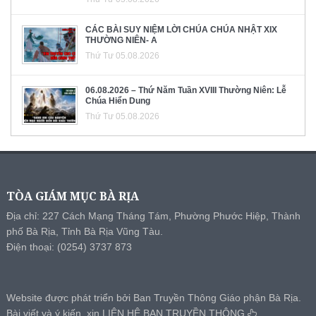
CÁC BÀI SUY NIỆM LỜI CHÚA CHÚA NHẬT XIX
THƯỜNG NIÊN- A
Thứ Tư 05.08.2026
06.08.2026 – Thứ Năm Tuần XVIII Thường Niên: Lễ
Chúa Hiển Dung
Thứ Tư 05.08.2026
TÒA GIÁM MỤC BÀ RỊA
Địa chỉ: 227 Cách Mạng Tháng Tám, Phường Phước Hiệp, Thành
phố Bà Rịa, Tỉnh Bà Rịa Vũng Tàu.
Điện thoại: (0254) 3737 873
Website được phát triển bởi Ban Truyền Thông Giáo phận Bà Rịa.
Bài viết và ý kiến, xin
LIÊN HỆ BAN TRUYỀN THÔNG