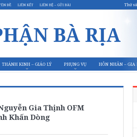
Thứ sá
YÊN ĐỀ
LIÊN KẾT
LIÊN HỆ – GỬI BÀI
THÁNH KINH – GIÁO LÝ
PHỤNG VỤ
HÔN NHÂN – GIA
 Nguyễn Gia Thịnh OFM
nh Khấn Dòng