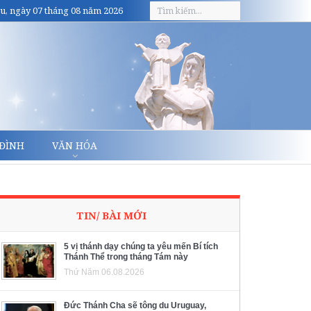
u, ngày 07 tháng 08 năm 2026
 ĐÌNH
VĂN HÓA
TIN/ BÀI MỚI
5 vị thánh dạy chúng ta yêu mến Bí tích
Thánh Thể trong tháng Tám này
Thứ Năm 06.08.2026
Đức Thánh Cha sẽ tông du Uruguay,