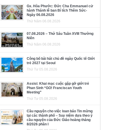
Gx. Hòa Phước: Đức Cha Emmanuel cử
hành Thánh lễ ban Bí tích Thêm Sức-
Ngày 06.08.2026
Thứ Năm 06.08.2026
07.08.2026 – Thứ Sáu Tuần XVIII Thường
Niên
Thứ Năm 06.08.2026
Công bố bài hát chủ đề ngày Quốc tế Giới
trẻ 2027 tại Seoul
Thứ Tư 05.08.2026
Assisi: Khai mạc cuộc gặp gỡ giới trẻ
Phan Sinh “GO! Franciscan Youth
Meeting”
Thứ Tư 05.08.2026
Cầu nguyện cho việc loan báo Tin mừng
tại các thành phố – Suy niệm dựa theo ý
cầu nguyện của Đức Giáo hoàng tháng
8/2026 phần I