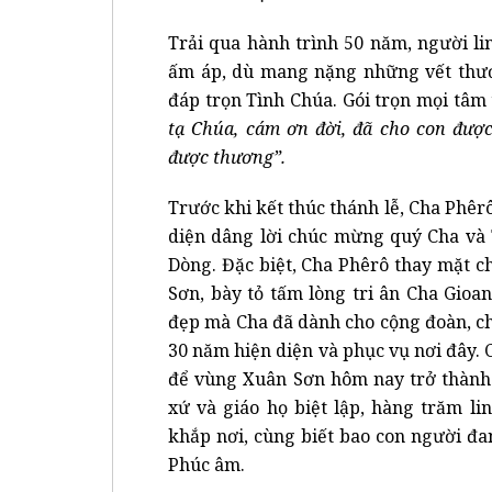
Trải qua hành trình 50 năm, người li
ấm áp, dù mang nặng những vết thươ
đáp trọn Tình Chúa.
Gói trọn mọi tâm 
tạ Chúa, cám ơn đời, đã cho con đượ
được thương”.
Trước khi kết thúc thánh lễ, Cha Phêr
diện dâng lời chúc mừng quý Cha và
Dòng. Đặc biệt, Cha Phêrô thay mặt 
Sơn, bày tỏ tấm lòng tri ân Cha Gioan
đẹp mà Cha đã dành cho cộng đoàn, ch
30 năm hiện diện và phục vụ nơi đây. 
để vùng Xuân Sơn hôm nay trở thành 
xứ và giáo họ biệt lập, hàng trăm li
khắp nơi, cùng biết bao con người đa
Phúc âm.