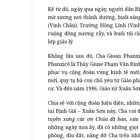
Kể từ đó, ngày qua ngày, người dân Bì
mờ sương nơi thánh đường, buổi sán
(Vinh Châu), Trường Hồng Lĩnh (Vinh 
ruộng đồng nương rẫy, và buổi tối c
lớp giáo lý.
Không lâu sau đó, Cha Gioan Phanx
Phanxicô là Thầy Giuse Phạm Văn Bìn
phục vụ cộng đoàn vùng kinh tế mới 
mới, quy tụ bà con chủ yếu từ Giáo p
cư. Và đến năm 1986, Giáo xứ Xuân Sơ
Chia sẻ với cộng đoàn hiện diện, nhữ
tại Bình Giã – Xuân Sơn này, Cha coi đ
tuyên xưng các ơn Chúa đã ban, vừa
những ngày xưa ấy, đã có những giọt
phòng, dìu dắt, nâng đỡ Cha trên nh