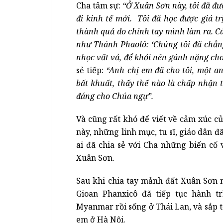
Cha tâm sự:
“Ở Xuân Sơn này, tôi đã đ
đi kinh tế mới. Tôi đã học được giá trị
thành quả do chính tay mình làm ra. C
như Thánh Phaolô: ‘Chúng tôi đã chẳng
nhọc vất vả, để khỏi nên gánh nặng ch
sẻ tiếp:
“Anh chị em đã cho tôi, một a
bất khuất, thấy thế nào là chấp nhận
đáng cho Chúa ngự”.
Và cũng rất khó để viết về cảm xúc c
này, những linh mục, tu sĩ, giáo dân 
ai đã chia sẻ với Cha những biến cố
Xuân Sơn.
Sau khi chia tay mảnh đất Xuân Sơn n
Gioan Phanxicô đã tiếp tục hành t
Myanmar rồi sống ở Thái Lan, và sắp 
em ở Hà Nội.