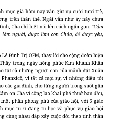
nh mục già hôm nay vẫn giữ nụ cười tươi trẻ,
ng trên thân thể. Ngài vẫn như áy náy chưa
tình, Cha chỉ biết nói lên cách ngắn gọn:
“Cảm
c làm người, được làm con Chúa, để được yêu,
ô Lê Đình Trị OFM, thay lời cho cộng đoàn hiện
 Thầy trong ngày hồng phúc Kim khánh Khấn
cho tất cả những người con của mảnh đất Xuân
 Phanxicô, vì tất cả mọi sự, vì những điều tốt
o các gia đình, cho từng người trong suốt gần
Cám ơn Cha vì công lao khai phá thuở ban đầu,
một phần phong phú của giáo hội, với 6 giáo
nh mục tu sĩ đang tu học và phục vụ giáo hội
ng cùng nhau đắp xây cuộc đời theo tinh thần