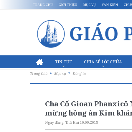
TRANG CHỦ
GIỚI THIỆU
MỤC VỤ
VĂN KIỆN
CHU
TIN TỨC
CHIA SẺ LỜI CHÚA
Trang Chủ
Mục vụ
Dòng tu
Cha Cố Gioan Phanxicô
mừng hồng ân Kim khá
Ngày đăng:
Thứ Hai 10.09.2018