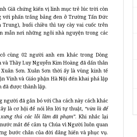
nh Giã chứng kiến vị linh mục trẻ lúc trời còn
g với phấn trắng bảng đen ở Trường Tấn Đức
Trung), buổi chiều thì tay cày vai cuốc trên
ần mẫn nơi những ngôi nhà nguyện trong các
icô cùng 02 người anh em khác trong Dòng
h và Thầy Luy Nguyễn Kim Hoàng đã dấn thân
Xuân Sơn. Xuân Sơn thời ấy là vùng kinh tế
hận Vinh và Giáo phận Hà Nội đến khai phá lập
n đã được thành lập.
ng người đã gắn bó với Cha cách này cách khác
ây là cơ hội để nói lên lời tự thuật,
“vừa là để
 xưng thú các lỗi lầm đã phạm”
. Khi nhắc lại
 nước mắt để cảm tạ Chúa vì Người luôn quan
ững bước chân của đời dâng hiến và phục vụ.