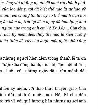
ược sống với những người đã phải rời thành phố
 của lao động, tôi đã biết thế nào là tự hào về
ác anh em chúng tôi lúc ấy có thể mạnh dạn nói
 ăn bám ai, trái lại đêm ngày đã làm lụng khó
o người nào trong anh em’ (2 Tx 3.8)….
Cha chia
nh Bắc Kỳ mềm dẻo, thấy thế nào là kiên cường
 thiếu thốn để xây cho được một ngôi nhà xứng
ủa những người hiện diện trong thánh lễ tạ ơn
đã được Cha đồng hành, dìu dắt, đặc biệt những
 vui buồn của những ngày đầu trên mảnh đất
hiều kỷ niệm, với thao thức truyền giáo, Cha
rình đời mình ở nhiều nơi: Hết Bỉ cho đến
tới trở về với quê hương bên những người anh