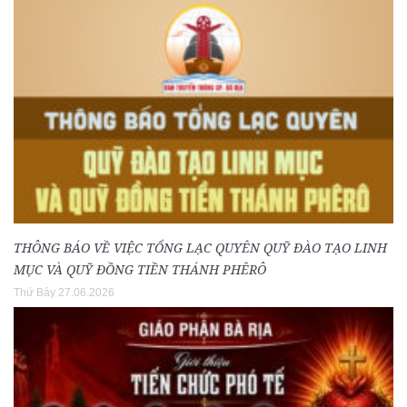
THÔNG BÁO VỀ VIỆC TỔNG LẠC QUYÊN QUỸ ĐÀO TẠO LINH
MỤC VÀ QUỸ ĐỒNG TIỀN THÁNH PHÊRÔ
Thứ Bảy 27.06.2026