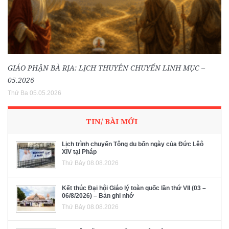
GIÁO PHẬN BÀ RỊA: LỊCH THUYÊN CHUYỂN LINH MỤC –
05.2026
Thứ Ba 05.05.2026
TIN/ BÀI MỚI
Lịch trình chuyến Tông du bốn ngày của Đức Lêô
XIV tại Pháp
Thứ Bảy 08.08.2026
Kết thúc Đại hội Giáo lý toàn quốc lần thứ VII (03 –
06/8/2026) – Bản ghi nhớ
Thứ Bảy 08.08.2026