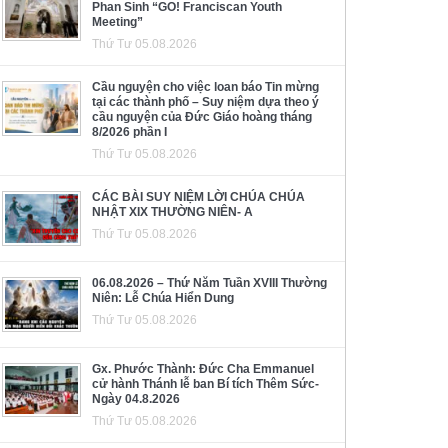
Phan Sinh “GO! Franciscan Youth
Meeting”
Thứ Tư 05.08.2026
Cầu nguyện cho việc loan báo Tin mừng
tại các thành phố – Suy niệm dựa theo ý
cầu nguyện của Đức Giáo hoàng tháng
8/2026 phần I
Thứ Tư 05.08.2026
CÁC BÀI SUY NIỆM LỜI CHÚA CHÚA
NHẬT XIX THƯỜNG NIÊN- A
Thứ Tư 05.08.2026
06.08.2026 – Thứ Năm Tuần XVIII Thường
Niên: Lễ Chúa Hiển Dung
Thứ Tư 05.08.2026
Gx. Phước Thành: Đức Cha Emmanuel
cử hành Thánh lễ ban Bí tích Thêm Sức-
Ngày 04.8.2026
Thứ Tư 05.08.2026