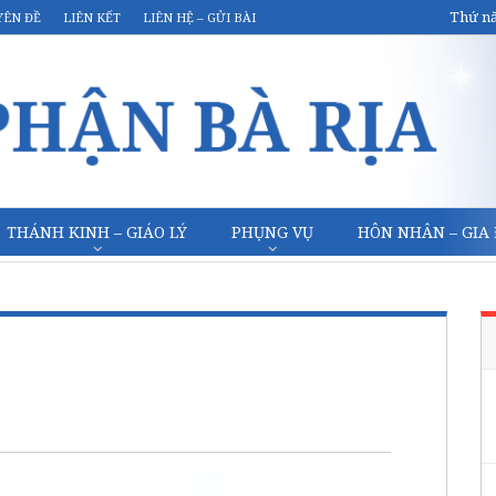
Thứ nă
YÊN ĐỀ
LIÊN KẾT
LIÊN HỆ – GỬI BÀI
THÁNH KINH – GIÁO LÝ
PHỤNG VỤ
HÔN NHÂN – GIA