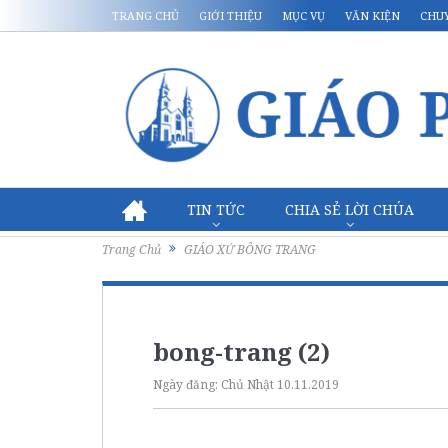
TRANG CHỦ
GIỚI THIỆU
MỤC VỤ
VĂN KIỆN
CHU
TIN TỨC
CHIA SẺ LỜI CHÚA
Trang Chủ
GIÁO XỨ BÔNG TRANG
bong-trang (2)
Ngày đăng:
Chủ Nhật 10.11.2019