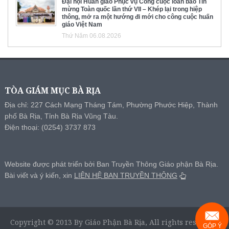
Đại hội Huấn giáo Phục vụ Công cuộc loan báo Tin
mừng Toàn quốc lần thứ VII – Khép lại trong hiệp
thông, mở ra một hướng đi mới cho công cuộc huấn
giáo Việt Nam
Thứ Năm 06.08.2026
TÒA GIÁM MỤC BÀ RỊA
Địa chỉ: 227 Cách Mạng Tháng Tám, Phường Phước Hiệp, Thành
phố Bà Rịa, Tỉnh Bà Rịa Vũng Tàu.
Điện thoại: (0254) 3737 873
Website được phát triển bởi Ban Truyền Thông Giáo phận Bà Rịa.
Bài viết và ý kiến, xin
LIÊN HỆ BAN TRUYỀN THÔNG
Copyright © 2013 By Giáo Phận Bà Rịa, All rights reserved.
GÓP Ý