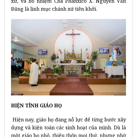
xứ, và bổ nhiệm Cha Phanxicô X. Nguyễn Văn
Đăng là linh mục chánh xứ tiên khởi.
HIỆN TÌNH GIÁO HỌ
Hiện nay, giáo họ đang nỗ lực để từng bước xây
dựng và kiện toàn các sinh hoạt của mình. Dù là
một giáo họ nhỏ, thiếu thốn mọi thứ, nhưng nhờ