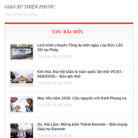
GIÁO XỨ THIỆN PHƯỚC
Thứ Tư 05.12.2012
TIN/ BÀI MỚI
Lịch trình chuyến Tông du bốn ngày của Đức Lêô
XIV tại Pháp
Thứ Bảy 08.08.2026
Kết thúc Đại hội Giáo lý toàn quốc lần thứ VII (03 –
06/8/2026) – Bản ghi nhớ
Thứ Bảy 08.08.2026
Mục tiêu năm 2026: Cầu nguyện với Kinh Phụng vụ
Thứ Bảy 08.08.2026
Gx. Hải Lâm: Mừng kính Thánh Đaminh – Bổn mạng
Giáo họ Đaminh
Thứ Bảy 08.08.2026