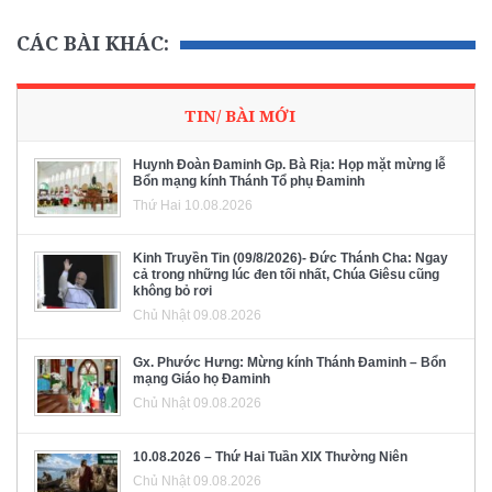
CÁC BÀI KHÁC:
TIN/ BÀI MỚI
Huynh Đoàn Đaminh Gp. Bà Rịa: Họp mặt mừng lễ
Bổn mạng kính Thánh Tổ phụ Đaminh
Thứ Hai 10.08.2026
Kinh Truyền Tin (09/8/2026)- Đức Thánh Cha: Ngay
cả trong những lúc đen tối nhất, Chúa Giêsu cũng
không bỏ rơi
Chủ Nhật 09.08.2026
Gx. Phước Hưng: Mừng kính Thánh Đaminh – Bổn
mạng Giáo họ Đaminh
Chủ Nhật 09.08.2026
10.08.2026 – Thứ Hai Tuần XIX Thường Niên
Chủ Nhật 09.08.2026