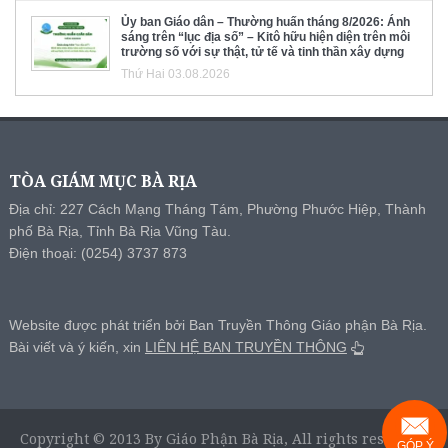
Ủy ban Giáo dân – Thường huấn tháng 8/2026: Ánh
sáng trên “lục địa số” – Kitô hữu hiện diện trên môi
trường số với sự thật, tử tế và tinh thần xây dựng
Thứ Hai 03.08.2026
TÒA GIÁM MỤC BÀ RỊA
Địa chỉ: 227 Cách Mạng Tháng Tám, Phường Phước Hiệp, Thành
phố Bà Rịa, Tỉnh Bà Rịa Vũng Tàu.
Điện thoại: (0254) 3737 873
Website được phát triển bởi Ban Truyền Thông Giáo phận Bà Rịa.
Bài viết và ý kiến, xin
LIÊN HỆ BAN TRUYỀN THÔNG
Copyright © 2013 By Giáo Phận Bà Rịa, All rights reserved.
GÓP Ý