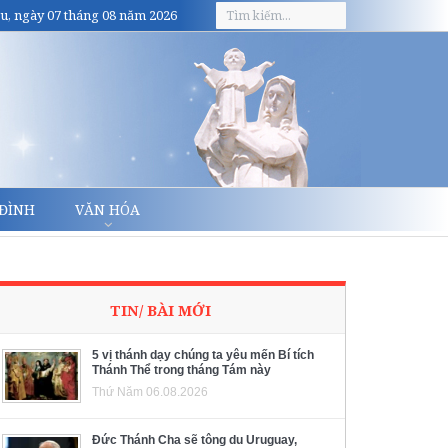
u, ngày 07 tháng 08 năm 2026
 ĐÌNH
VĂN HÓA
TIN/ BÀI MỚI
5 vị thánh dạy chúng ta yêu mến Bí tích
Thánh Thể trong tháng Tám này
Thứ Năm 06.08.2026
Đức Thánh Cha sẽ tông du Uruguay,