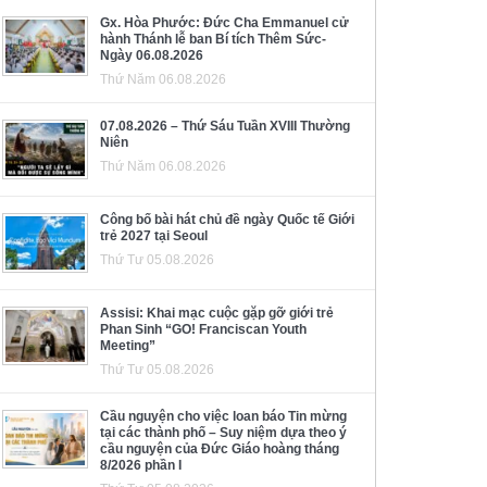
Gx. Hòa Phước: Đức Cha Emmanuel cử
hành Thánh lễ ban Bí tích Thêm Sức-
Ngày 06.08.2026
Thứ Năm 06.08.2026
07.08.2026 – Thứ Sáu Tuần XVIII Thường
Niên
Thứ Năm 06.08.2026
Công bố bài hát chủ đề ngày Quốc tế Giới
trẻ 2027 tại Seoul
Thứ Tư 05.08.2026
Assisi: Khai mạc cuộc gặp gỡ giới trẻ
Phan Sinh “GO! Franciscan Youth
Meeting”
Thứ Tư 05.08.2026
Cầu nguyện cho việc loan báo Tin mừng
tại các thành phố – Suy niệm dựa theo ý
cầu nguyện của Đức Giáo hoàng tháng
8/2026 phần I