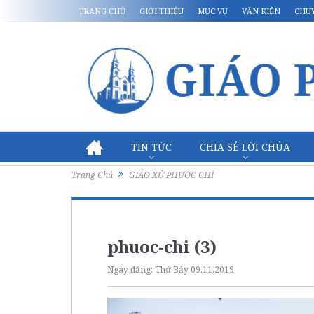
TRANG CHỦ
GIỚI THIỆU
MỤC VỤ
VĂN KIỆN
CHU
TIN TỨC
CHIA SẺ LỜI CHÚA
Trang Chủ
GIÁO XỨ PHƯỚC CHÍ
phuoc-chi (3)
Ngày đăng:
Thứ Bảy 09.11.2019