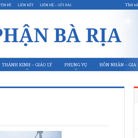
Thứ sá
YÊN ĐỀ
LIÊN KẾT
LIÊN HỆ – GỬI BÀI
THÁNH KINH – GIÁO LÝ
PHỤNG VỤ
HÔN NHÂN – GIA