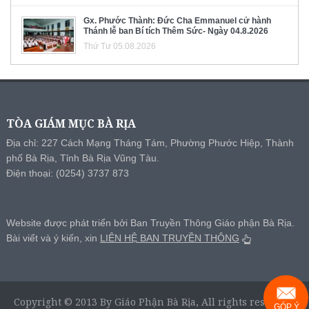
Gx. Phước Thành: Đức Cha Emmanuel cử hành
Thánh lễ ban Bí tích Thêm Sức- Ngày 04.8.2026
Thứ Tư 05.08.2026
TÒA GIÁM MỤC BÀ RỊA
Địa chỉ: 227 Cách Mạng Tháng Tám, Phường Phước Hiệp, Thành
phố Bà Rịa, Tỉnh Bà Rịa Vũng Tàu.
Điện thoại: (0254) 3737 873
Website được phát triển bởi Ban Truyền Thông Giáo phận Bà Rịa.
Bài viết và ý kiến, xin
LIÊN HỆ BAN TRUYỀN THÔNG
Copyright © 2013 By Giáo Phận Bà Rịa, All rights reserved.
GÓP Ý