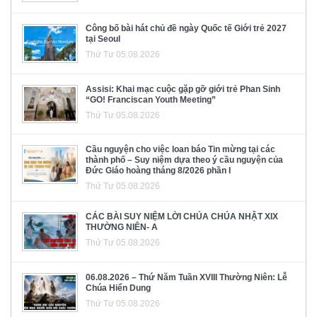
Công bố bài hát chủ đề ngày Quốc tế Giới trẻ 2027
tại Seoul
Thứ Tư 05.08.2026
Assisi: Khai mạc cuộc gặp gỡ giới trẻ Phan Sinh
“GO! Franciscan Youth Meeting”
Thứ Tư 05.08.2026
Cầu nguyện cho việc loan báo Tin mừng tại các
thành phố – Suy niệm dựa theo ý cầu nguyện của
Đức Giáo hoàng tháng 8/2026 phần I
Thứ Tư 05.08.2026
CÁC BÀI SUY NIỆM LỜI CHÚA CHÚA NHẬT XIX
THƯỜNG NIÊN- A
Thứ Tư 05.08.2026
06.08.2026 – Thứ Năm Tuần XVIII Thường Niên: Lễ
Chúa Hiển Dung
Thứ Tư 05.08.2026