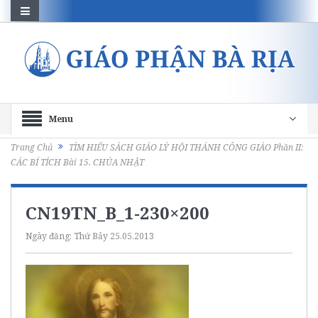
Menu
Trang Chủ
TÌM HIỂU SÁCH GIÁO LÝ HỘI THÁNH CÔNG GIÁO Phần II:
CÁC BÍ TÍCH Bài 15. CHÚA NHẬT
CN19TN_B_1-230×200
Ngày đăng:
Thứ Bảy 25.05.2013