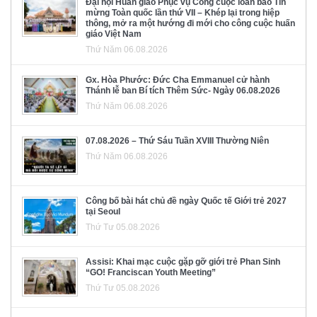
Đại hội Huấn giáo Phục vụ Công cuộc loan báo Tin
mừng Toàn quốc lần thứ VII – Khép lại trong hiệp
thông, mở ra một hướng đi mới cho công cuộc huấn
giáo Việt Nam
Thứ Năm 06.08.2026
Gx. Hòa Phước: Đức Cha Emmanuel cử hành
Thánh lễ ban Bí tích Thêm Sức- Ngày 06.08.2026
Thứ Năm 06.08.2026
07.08.2026 – Thứ Sáu Tuần XVIII Thường Niên
Thứ Năm 06.08.2026
Công bố bài hát chủ đề ngày Quốc tế Giới trẻ 2027
tại Seoul
Thứ Tư 05.08.2026
Assisi: Khai mạc cuộc gặp gỡ giới trẻ Phan Sinh
“GO! Franciscan Youth Meeting”
Thứ Tư 05.08.2026