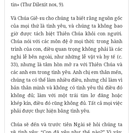
tin» (Thư Dilexit nos, 9).
Và Chúa Giê-su cho chúng ta biết rằng nguồn gốc
của mọi thứ là tình yêu, và chúng ta không bao
giờ được tách biệt Thiên Chúa khỏi con người.
Chúa nói với các môn đệ ở mọi thời: trong hành
trình của con, điều quan trọng không phải là các
nghi lễ bên ngoài, như những lễ vật và hy tế (c.
33), nhưng là tâm hồn mở ra với Thiên Chúa và
các anh em trong tình yêu. Anh chị em thân mến,
chúng ta có thể làm nhiều điều, nhưng chỉ làm vì
bản thân mình và không có tình yêu thì điều đó
không đủ; làm với một trái tim lơ đãng hoặc
khép kín, điều đó cũng không đủ. Tất cả mọi việc
phải được thực hiện bằng tình yêu.
Chúa sẽ đến và trước tiên Ngài sẽ hỏi chúng ta
về tình yêu: “Con đã yêu như thế nào?” Vì vậy,