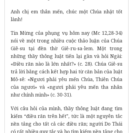
Anh chị em thân mến, chúc một Chúa nhật tốt
lành!
Tin Mừng của phụng vụ hôm nay (Mc 12,28-34)
nói về một trong nhiều cuộc thảo luận của Chúa
Giê-su tại đền thờ Giê-ru-sa-lem. Một trong
những thầy thông luật tiến lại gần và hỏi Ngài:
«Điều răn nào là lớn nhất?» (c. 28). Chúa Giê-su
trả lời bằng cách kết hợp hai từ căn bản của luật
Mô-sê: «Ngươi phải yêu mến Chúa, Thiên Chúa
của ngươi» và «ngươi phải yêu mến tha nhân
như chính mình» (c. 30-31).
Với câu hỏi của mình, thầy thông luật đang tìm
kiếm “điều răn trên hết”, tức là một nguyên tắc
nền tảng cho tất cả các điều răn; người Do Thái
có rất nhiều quy tắc và họ tìm kiếm nền tảng cho