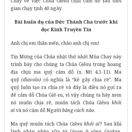
Chay về việc Chúa Giêsu chịu cám dỗ sau thời
gian chạy tịnh 40 ngày.
Bài huấn dụ của Đức Thánh Cha trước khi
đọc Kinh Truyền Tin
Anh chị em thân mến, chào anh chị em!
Tin Mừng của Chúa nhật thứ nhất Mùa Chay này
trình bày cho chúng ta Chúa Giêsu trong hoang
địa chịu ma quỷ cám dỗ (x. Mt 4,1-11). Ma
quỷ
(diavolo)
có nghĩa là “kẻ gây chia rẽ”. Ma
quỷ luôn tạo ra chia rẽ và đây là điều nó gợi ra
để cám dỗ Chúa Giê-su, vì vậy chúng ta hãy xem
nó muốn chia rẽ, muốn tách Chúa Giêsu
khỏi
ai
và nó cám dỗ Người
bằng cách nào
.
Ma quỷ muốn tách Chúa Giêsu
khỏi ai
? Sau khi
lãnh nhận phép rửa từ Gioan ở sông Giođan,