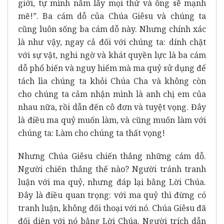
giới, tự mình nắm lấy mọi thứ và ông sẽ mạnh
mẽ!”. Ba cám dỗ của Chúa Giêsu và chúng ta
cũng luôn sống ba cám dỗ này. Nhưng chính xác
là như vậy, ngay cả đối với chúng ta: dính chặt
với sự vật, nghi ngờ và khát quyền lực là ba cám
dỗ phổ biến và nguy hiểm mà ma quỷ sử dụng để
tách lìa chúng ta khỏi Chúa Cha và không còn
cho chúng ta cảm nhận mình là anh chị em của
nhau nữa, rồi dẫn đến cô đơn và tuyệt vọng. Đây
là điều ma quỷ muốn làm, và cũng muốn làm với
chúng ta: Làm cho chúng ta thất vọng!
Nhưng Chúa Giêsu chiến thắng những cám dỗ.
Người chiến thắng thế nào? Người tránh tranh
luận với ma quỷ, nhưng đáp lại bằng Lời Chúa.
Đây là điều quan trọng: với ma quỷ thì đừng có
tranh luận, không đối thoại với nó. Chúa Giêsu đã
đối diện với nó bằng Lời Chúa. Người trích dẫn