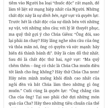
tiêm vào Người ba loại “thuốc độc” rất mạnh, để
làm tê liệt sứ mạng hiệp nhất của Người. Những
chất độc này là sự
dính bén
,
ngờ vực
và
quyền lực
.
Trước hết là chất độc của sự dính bén với những
sự vật, với những nhu cầu; với lý lẽ thuyết phục,
ma quỷ thử gợi ý cho Chúa Giêsu: “Ông đói, sao
lại phải ăn chay? Hãy lắng nghe nhu cầu của ông
và thỏa mãn nó, ông có quyền và sức mạnh: hãy
biến đá thành bánh đi”. Đây là cám dỗ thứ nhất.
Sau đó là chất độc thứ hai,
ngờ vực
: “Ma quỷ
chêm thêm – ông có chắc là Chúa Cha muốn điều
tốt lành cho ông không? Hãy thử Chúa Cha xem!
Hãy ném mình xuống khỏi đỉnh cao nhất của
ngôi đền và bắt Chúa làm theo những gì ông
muốn.” Cuối cùng là
quyền lực
: “Ông chẳng cần
Cha của ông! Tại sao phải chờ đợi những món
quà của Cha? Hãy theo những tiêu chuẩn của thế