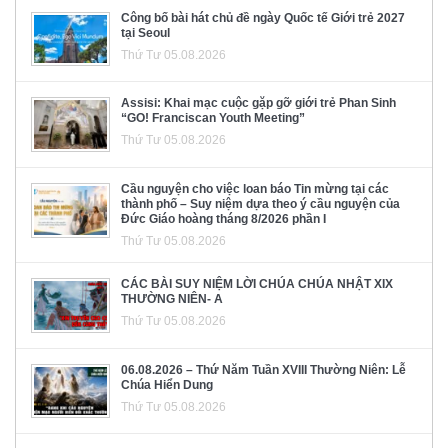
Công bố bài hát chủ đề ngày Quốc tế Giới trẻ 2027
tại Seoul
Thứ Tư 05.08.2026
Assisi: Khai mạc cuộc gặp gỡ giới trẻ Phan Sinh
“GO! Franciscan Youth Meeting”
Thứ Tư 05.08.2026
Cầu nguyện cho việc loan báo Tin mừng tại các
thành phố – Suy niệm dựa theo ý cầu nguyện của
Đức Giáo hoàng tháng 8/2026 phần I
Thứ Tư 05.08.2026
CÁC BÀI SUY NIỆM LỜI CHÚA CHÚA NHẬT XIX
THƯỜNG NIÊN- A
Thứ Tư 05.08.2026
06.08.2026 – Thứ Năm Tuần XVIII Thường Niên: Lễ
Chúa Hiển Dung
Thứ Tư 05.08.2026