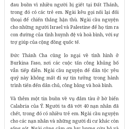
đau buồn vì nhiều người bị giết tại Đất Thánh,
trong đó có các trẻ em. Ngài kêu gọi nối lại đối
thoại để chiến thắng hận thù. Ngài cầu nguyện
cho những người Israel và Palestine để họ tìm ra
con đường của tình huynh đệ và hoà bình, với sự
trợ giúp của cộng đồng quốc tế.
Đức Thánh Cha cũng lo ngại về tình hình ở
Burkina Faso, nơi các cuộc tấn công khủng bố
vẫn tiếp diễn. Ngài cầu nguyện để dân tộc yêu
quý này không mất đi sự tin tưởng trong hành
trình tiến đến dân chủ, công bằng và hoà bình.
Và thêm một tin buồn về vụ đắm tàu ở bờ biển
Calabria của Ý. Người ta đã vớt 40 nạn nhân đã
chết, trong đó có nhiều trẻ em. Ngài cầu nguyện
cho các nạn nhân và những người di cư khác còn
sống sót. Ngài cũng cảm ơn lực lượng cứu hộ và