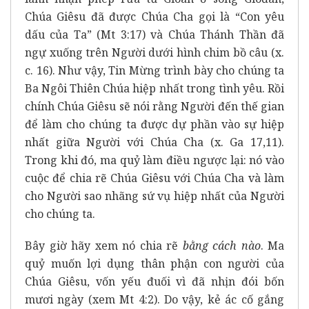
Chúa Giêsu đã được Chúa Cha gọi là “Con yêu
dấu của Ta” (Mt 3:17) và Chúa Thánh Thần đã
ngự xuống trên Người dưới hình chim bồ câu (x.
c. 16). Như vậy, Tin Mừng trình bày cho chúng ta
Ba Ngôi Thiên Chúa hiệp nhất trong tình yêu. Rồi
chính Chúa Giêsu sẽ nói rằng Người đến thế gian
để làm cho chúng ta được dự phần vào sự hiệp
nhất giữa Người với Chúa Cha (x. Ga 17,11).
Trong khi đó, ma quỷ làm điều ngược lại: nó vào
cuộc để chia rẽ Chúa Giêsu với Chúa Cha và làm
cho Người sao nhãng sứ vụ hiệp nhất của Người
cho chúng ta.
Bây giờ hãy xem nó chia rẽ
bằng cách
nào
. Ma
quỷ muốn lợi dụng thân phận con người của
Chúa Giêsu, vốn yếu đuối vì đã nhịn đói bốn
mươi ngày (xem Mt 4:2). Do vậy, kẻ ác cố gắng