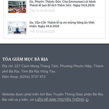
Gx. Phước Thành: Đức Cha Emmanuel cử hành
Thánh lễ ban Bí tích Thêm Sức- Ngày 04.8.2026
Thứ Tư 05.08.2026
Gx. Văn Côi: Thánh lễ tạ ơn mừng hồng ân Vĩnh
khấn- Ngày 04.8.2026
Thứ Tư 05.08.2026
TÒA GIÁM MỤC BÀ RỊA
Địa chỉ: 227 Cách Mạng Tháng Tám, Phường Phước Hiệp, Thành
phố Bà Rịa, Tỉnh Bà Rịa Vũng Tàu.
Điện thoại: (0254) 3737 873
Website được phát triển bởi Ban Truyền Thông Giáo phận Bà Rịa.
Bài viết và ý kiến, xin
LIÊN HỆ BAN TRUYỀN THÔNG