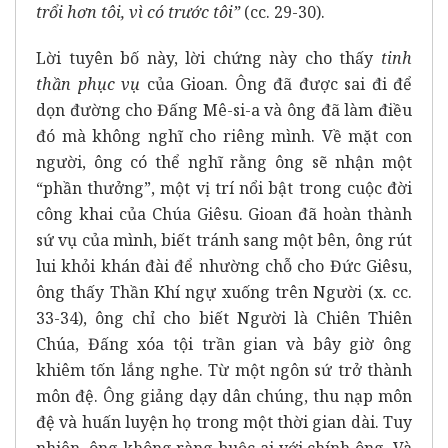
trổi hơn tôi, vì có trước tôi”
(cc. 29-30).
Lời tuyên bố này, lời chứng này cho thấy
tinh
thần phục vụ
của Gioan. Ông đã được sai đi để
dọn đường cho Đấng Mê-si-a và ông đã làm điều
đó mà không nghĩ cho riêng mình. Về mặt con
người, ông có thể nghĩ rằng ông sẽ nhận một
“phần thưởng”, một vị trí nổi bật trong cuộc đời
công khai của Chúa Giêsu. Gioan đã hoàn thành
sứ vụ của mình, biết tránh sang một bên, ông rút
lui khỏi khán đài để nhường chỗ cho Đức Giêsu,
ông thấy Thần Khí ngự xuống trên Người (x. cc.
33-34), ông chỉ cho biết Người là Chiên Thiên
Chúa, Đấng xóa tội trần gian và bây giờ ông
khiêm tốn lắng nghe. Từ một ngôn sứ trở thành
môn đệ. Ông giảng dạy dân chúng, thu nạp môn
đệ và huấn luyện họ trong một thời gian dài. Tuy