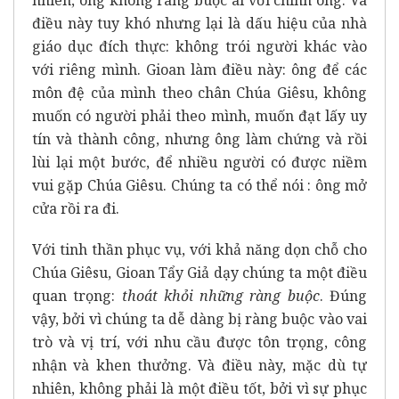
nhiên, ông không ràng buộc ai với chính ông. Và
điều này tuy khó nhưng lại là dấu hiệu của nhà
giáo dục đích thực: không trói người khác vào
với riêng mình. Gioan làm điều này: ông để các
môn đệ của mình theo chân Chúa Giêsu, không
muốn có người phải theo mình, muốn đạt lấy uy
tín và thành công, nhưng ông làm chứng và rồi
lùi lại một bước, để nhiều người có được niềm
vui gặp Chúa Giêsu. Chúng ta có thể nói : ông mở
cửa rồi ra đi.
Với tinh thần phục vụ, với khả năng dọn chỗ cho
Chúa Giêsu, Gioan Tẩy Giả dạy chúng ta một điều
quan trọng:
thoát khỏi những ràng buộc
. Đúng
vậy, bởi vì chúng ta dễ dàng bị ràng buộc vào vai
trò và vị trí, với nhu cầu được tôn trọng, công
nhận và khen thưởng. Và điều này, mặc dù tự
nhiên, không phải là một điều tốt, bởi vì sự phục