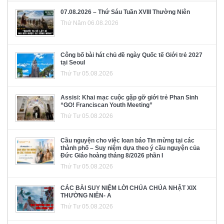
07.08.2026 – Thứ Sáu Tuần XVIII Thường Niên
Thứ Năm 06.08.2026
Công bố bài hát chủ đề ngày Quốc tế Giới trẻ 2027
tại Seoul
Thứ Tư 05.08.2026
Assisi: Khai mạc cuộc gặp gỡ giới trẻ Phan Sinh
“GO! Franciscan Youth Meeting”
Thứ Tư 05.08.2026
Cầu nguyện cho việc loan báo Tin mừng tại các
thành phố – Suy niệm dựa theo ý cầu nguyện của
Đức Giáo hoàng tháng 8/2026 phần I
Thứ Tư 05.08.2026
CÁC BÀI SUY NIỆM LỜI CHÚA CHÚA NHẬT XIX
THƯỜNG NIÊN- A
Thứ Tư 05.08.2026