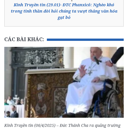
Kinh Truyền tin (29.01)- ĐTC Phanxicô: Nghèo khó
trong tinh thần đòi hỏi chúng ta vượt thắng văn hóa
gạt bỏ
CÁC BÀI KHÁC:
Kinh Truyền tin (06/4/2025) – Đức Thánh Cha ra quảng trường