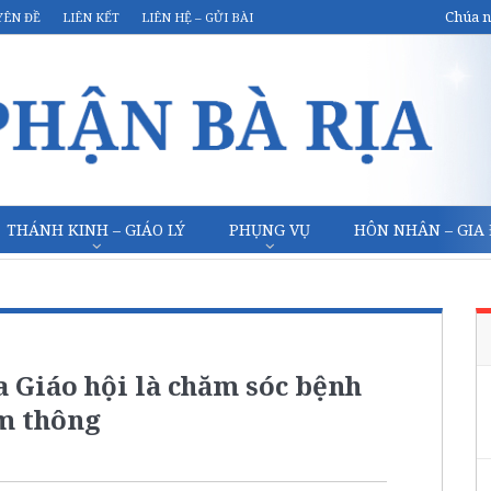
Chúa n
YÊN ĐỀ
LIÊN KẾT
LIÊN HỆ – GỬI BÀI
THÁNH KINH – GIÁO LÝ
PHỤNG VỤ
HÔN NHÂN – GIA
 Giáo hội là chăm sóc bệnh
ảm thông