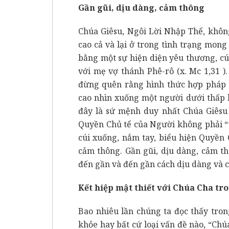
Gần gũi, dịu dàng, cảm thông
Chúa Giêsu, Ngôi Lời Nhập Thể, không
cao cả và lại ở trong tình trạng mon
bằng một sự hiện diện yêu thương, c
với mẹ vợ thánh Phê-rô (x. Mc 1,31 )
đừng quên rằng hình thức hợp pháp d
cao nhìn xuống một người dưới thấp l
đây là sứ mệnh duy nhất Chúa Giêsu 
Quyền Chủ tể của Người không phải “
cúi xuống, nắm tay, biểu hiện Quyền 
cảm thông. Gần gũi, dịu dàng, cảm t
đến gần và đến gần cách dịu dàng và 
Kết hiệp mật thiết với Chúa Cha tr
Bao nhiêu lần chúng ta đọc thấy tro
khỏe hay bất cứ loại vấn đề nào, “C