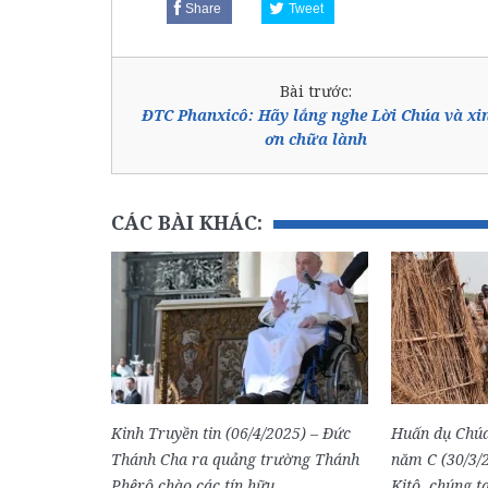
Share
Tweet
Bài trước:
ĐTC Phanxicô: Hãy lắng nghe Lời Chúa và xi
ơn chữa lành
CÁC BÀI KHÁC:
Kinh Truyền tin (06/4/2025) – Đức
Huấn dụ Chúa
Thánh Cha ra quảng trường Thánh
năm C (30/3/
Phêrô chào các tín hữu
Kitô, chúng t