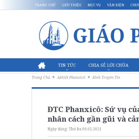
TRANG CHỦ
GIỚI THIỆU
MỤC VỤ
VĂN KIỆN
CHU
TIN TỨC
CHIA SẺ LỜI CHÚA
Trang Chủ
AĐGH Phanxicô
Kinh Truyền Tin
ĐTC Phanxicô: Sứ vụ của
nhân cách gần gũi và c
Ngày đăng:
Thứ Ba 09.02.2021