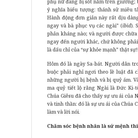
phụ nữ đang bị sốt nằm trên giường; t
ý nghĩa biểu tượng: thánh sử miêu tả
Hành động đơn giản này rất dịu dàng
ngay và bà phục vụ các ngài” (
ibid
).
phản kháng nào; và người được chữa 
ngay đến người khác, chứ không phải 
là dấu chỉ của “sự khỏe mạnh” thật sự!
Hôm đó là ngày Sa-bát. Người dân tro
buộc phải nghỉ ngơi theo lề luật đã
những người bị bệnh và bị quỷ ám. V
ma quỷ tiết lộ rằng Ngài là Đức Ki-t
Chúa Giêsu đã cho thấy sự ưu ái của 
và tinh thần: đó là sự ưu ái của Chúa 
làm và lời nói.
Chăm sóc bệnh nhân là sứ mệnh thiế