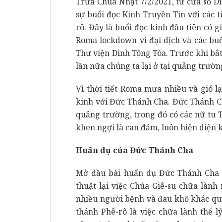
Trưa Chúa Nhật 7/2/2021, từ cửa sổ 
sự buổi đọc Kinh Truyền Tin với các 
rô. Đây là buổi đọc kinh đầu tiên có g
Roma lockdown vì đại dịch và các buổ
Thư viện Dinh Tông Tòa. Trước khi bắ
lần nữa chúng ta lại ở tại quảng trườn
Vì thời tiết Roma mưa nhiều và gió l
kinh với Đức Thánh Cha. Đức Thánh Cha
quảng trường, trong đó có các nữ tu
khen ngợi là can đảm, luôn hiện diện 
Huấn dụ của Đức Thánh Cha
Mở đầu bài huấn dụ Đức Thánh Cha 
thuật lại việc Chúa Giê-su chữa làn
nhiều người bệnh và đau khổ khác qu
thánh Phê-rô là việc chữa lành thể l