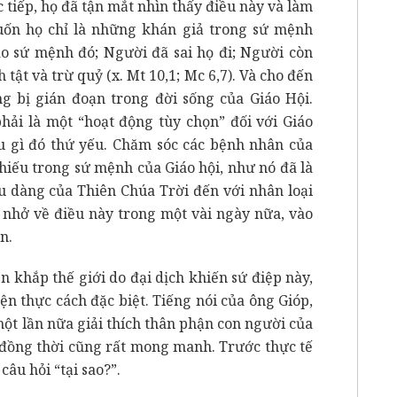
tiếp, họ đã tận mắt nhìn thấy ​​điều này và làm
ốn họ chỉ là những khán giả trong sứ mệnh
o sứ mệnh đó; Người đã sai họ đi; Người còn
ật và trừ quỷ (x. Mt 10,1; Mc 6,7). Và cho đến
ng bị gián đoạn trong đời sống của Giáo Hội.
ải là một “hoạt động tùy chọn” đối với Giáo
ều gì đó thứ yếu. Chăm sóc các bệnh nhân của
hiếu trong sứ mệnh của Giáo hội, như nó đã là
u dàng của Thiên Chúa Trời đến với nhân loại
 nhở về điều này trong một vài ngày nữa, vào
n.
n khắp thế giới do đại dịch khiến sứ điệp này,
iện thực cách đặc biệt. Tiếng nói của ông Gióp,
ột lần nữa giải thích thân phận con người của
 đồng thời cũng rất mong manh. Trước thực tế
câu hỏi “tại sao?”.