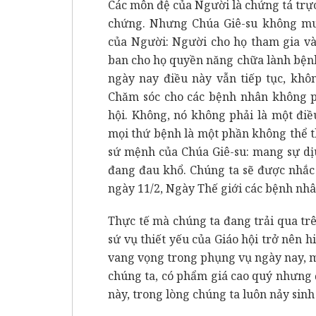
Các môn đệ của Người là chứng tá trực 
chứng. Nhưng Chúa Giê-su không mu
của Người: Người cho họ tham gia và
ban cho họ quyền năng chữa lành bệnh t
ngày nay điều này vẫn tiếp tục, khô
Chăm sóc cho các bệnh nhân không ph
hội. Không, nó không phải là một đi
mọi thứ bệnh là một phần không thể t
sứ mệnh của Chúa Giê-su: mang sự dị
đang đau khổ. Chúng ta sẽ được nhắc
ngày 11/2, Ngày Thế giới các bệnh nhâ
Thực tế mà chúng ta đang trải qua trê
sứ vụ thiết yếu của Giáo hội trở nên h
vang vọng trong phụng vụ ngày nay, m
chúng ta, có phẩm giá cao quý nhưng
này, trong lòng chúng ta luôn nảy sinh 