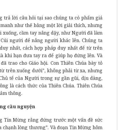
 trả lời câu hỏi tại sao chúng ta có phẩm giá
g manh như thế bằng một lời giải thích, nhưng
úi xuống, cầm tay nâng dậy, như Người đã làm
. Cúi người để nâng người khác lên. Chúng ta
uy nhất, cách hợp pháp duy nhất để từ trên
à khi bạn đưa tay ra để giúp họ đứng lên. Và
đã trao cho Giáo hội. Con Thiên Chúa bày tỏ
từ trên xuống dưới”, không phải từ xa, nhưng
Chủ tể của Người trong sự gần gũi, dịu dàng,
hông là cách thức của Thiên Chúa. Thiên Chúa
cảm thông.
ong cầu nguyện
ng Tin Mừng rằng đứng trước một vấn đề sức
húa chạnh lòng thương”. Và đoạn Tin Mừng hôm