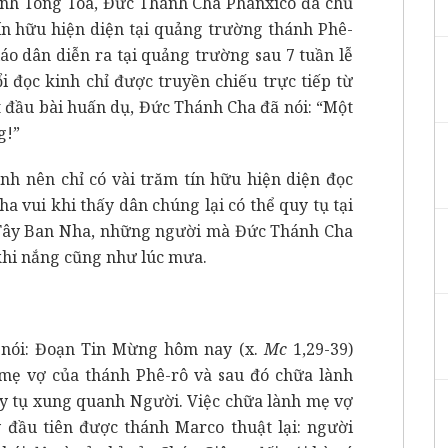
Dinh Tông Tòa, Đức Thánh Cha Phanxicô đã chủ
tín hữu hiện diện tại quảng trường thánh Phê-
iáo dân diễn ra tại quảng trường sau 7 tuần lễ
i đọc kinh chỉ được truyền chiếu trực tiếp từ
t đầu bài huấn dụ, Đức Thánh Cha đã nói: “Một
g!”
ạnh nên chỉ có vài trăm tín hữu hiện diện đọc
 vui khi thấy dân chúng lại có thể quy tụ tại
 Tây Ban Nha, những người mà Đức Thánh Cha
khi nắng cũng như lúc mưa.
nói: Đoạn Tin Mừng hôm nay (x.
Mc
1,29-39)
h mẹ vợ của thánh Phê-rô và sau đó chữa lành
y tụ xung quanh Người. Việc chữa lành mẹ vợ
ý đầu tiên được thánh Marco thuật lại: người