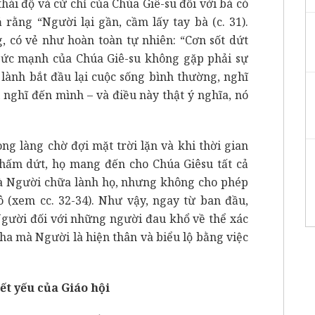
hái độ và cử chỉ của Chúa Giê-su đối với bà có
 rằng “Người lại gần, cầm lấy tay bà (c. 31).
, có vẻ như hoàn toàn tự nhiên: “Cơn sốt dứt
 Sức mạnh của Chúa Giê-su không gặp phải sự
lành bắt đầu lại cuộc sống bình thường, nghĩ
nghĩ đến mình – và điều này thật ý nghĩa, nó
ng làng chờ đợi mặt trời lặn và khi thời gian
 chấm dứt, họ mang đến cho Chúa Giêsu tất cả
à Người chữa lành họ, nhưng không cho phép
ô (xem cc. 32-34). Như vậy, ngay từ ban đầu,
Người đối với những người đau khổ về thể xác
Cha mà Người là hiện thân và biểu lộ bằng việc
t yếu của Giáo hội