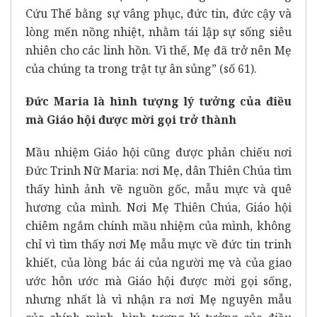
Cứu Thế bằng sự vâng phục, đức tin, đức cậy và
lòng mến nồng nhiệt, nhằm tái lập sự sống siêu
nhiên cho các linh hồn. Vì thế, Mẹ đã trở nên Mẹ
của chúng ta trong trật tự ân sủng” (số 61).
Đức Maria là hình tượng lý tưởng của điều
mà Giáo hội được mời gọi trở thành
Mầu nhiệm Giáo hội cũng được phản chiếu nơi
Đức Trinh Nữ Maria: nơi Mẹ, dân Thiên Chúa tìm
thấy hình ảnh về nguồn gốc, mẫu mực và quê
hương của mình. Nơi Mẹ Thiên Chúa, Giáo hội
chiêm ngắm chính mầu nhiệm của mình, không
chỉ vì tìm thấy nơi Mẹ mẫu mực về đức tin trinh
khiết, của lòng bác ái của người mẹ và của giao
ước hôn ước mà Giáo hội được mời gọi sống,
nhưng nhất là vì nhận ra nơi Mẹ nguyên mẫu