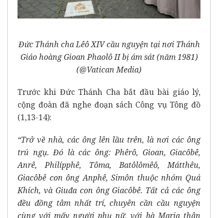
Đức Thánh cha Lêô XIV cầu nguyện tại nơi Thánh
Giáo hoàng Gioan Phaolô II bị ám sát (năm 1981)
(@Vatican Media)
Trước khi Đức Thánh Cha bắt đầu bài giáo lý,
cộng đoàn đã nghe đoạn sách Công vụ Tông đồ
(1,13-14):
“Trở về nhà, các ông lên lầu trên, là nơi các ông
trú ngụ. Đó là các ông: Phêrô, Gioan, Giacôbê,
Anrê, Philípphê, Tôma, Batôlômêô, Mátthêu,
Giacôbê con ông Anphê, Simôn thuộc nhóm Quá
Khích, và Giuđa con ông Giacôbê. Tất cả các ông
đều đồng tâm nhất trí, chuyên cần cầu nguyện
cùng với mấy người phụ nữ, với bà Maria thân