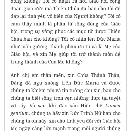
động không? Tôi có nhận ra nơi Giáo hội cộng
đoàn giao ước mà Thiên Chúa đã ban cho tôi để
đáp lại tình yêu vô biên của Người không? Tôi có
cảm thấy mình là phần tử sống động của Giáo
hội, trong sự vâng phục các mục tử được Thiên
Chúa ban cho không? Tôi có nhìn lên Đức Maria
như mẫu gương, thành phần ưu tú và là Mẹ của
Giáo hội, và xin Mẹ giúp tôi trở thành môn đệ
trung thành của Con Mẹ không?
Anh chị em thân mến, xin Chúa Thánh Thần,
Đấng đã ngự xuống trên Đức Maria và được
chúng ta khiêm tốn và tin tưởng cầu xin, ban cho
chúng ta biết sống trọn vẹn những thực tại tuyệt
vời ấy. Và sau khi đào sâu Hiến chế
Lumen
gentium
, chúng ta hãy xin Đức Trinh Nữ ban cho
chúng ta ơn này: xin cho tình yêu đối với Giáo hội
Mẹ ngày càng lớn mạnh trong mỗi người chúng