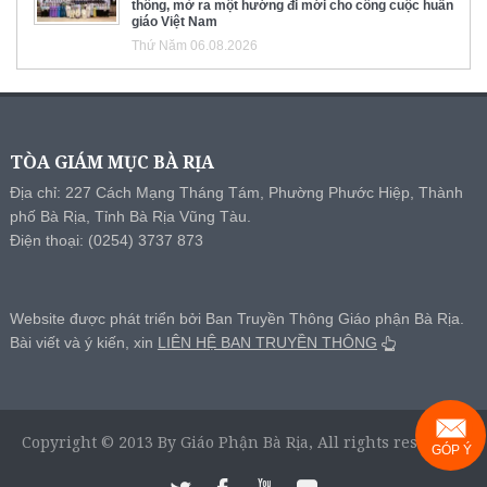
thông, mở ra một hướng đi mới cho công cuộc huấn
giáo Việt Nam
Thứ Năm 06.08.2026
TÒA GIÁM MỤC BÀ RỊA
Địa chỉ: 227 Cách Mạng Tháng Tám, Phường Phước Hiệp, Thành
phố Bà Rịa, Tỉnh Bà Rịa Vũng Tàu.
Điện thoại: (0254) 3737 873
Website được phát triển bởi Ban Truyền Thông Giáo phận Bà Rịa.
Bài viết và ý kiến, xin
LIÊN HỆ BAN TRUYỀN THÔNG
Copyright © 2013 By Giáo Phận Bà Rịa, All rights reserved.
GÓP Ý