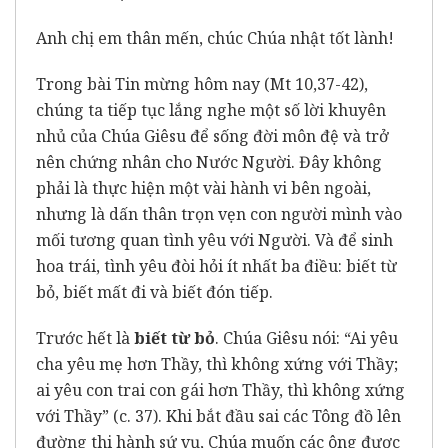
Anh chị em thân mến, chúc Chúa nhật tốt lành!
Trong bài Tin mừng hôm nay (Mt 10,37-42),
chúng ta tiếp tục lắng nghe một số lời khuyên
nhủ của Chúa Giêsu để sống đời môn đệ và trở
nên chứng nhân cho Nước Người. Đây không
phải là thực hiện một vài hành vi bên ngoài,
nhưng là dấn thân trọn vẹn con người mình vào
mối tương quan tình yêu với Người. Và để sinh
hoa trái, tình yêu đòi hỏi ít nhất ba điều: biết từ
bỏ, biết mất đi và biết đón tiếp.
Trước hết là
biết từ bỏ
. Chúa Giêsu nói: “Ai yêu
cha yêu mẹ hơn Thầy, thì không xứng với Thầy;
ai yêu con trai con gái hơn Thầy, thì không xứng
với Thầy” (c. 37). Khi bắt đầu sai các Tông đồ lên
đường thi hành sứ vụ, Chúa muốn các ông được