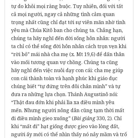
tự do khỏi mọi ràng buộc. Tuy nhiên, đối với tất
cả mọi người, ngay cả những tình cảm quan
trọng nhất cũng chỉ đạt tới sự viên mãn nhờ tình
yêu mà Chúa Kitô ban cho chúng ta. Chẳng hạn,
chúng ta hãy nghĩ đến đời sống hôn nhân: người
ta chỉ có thể sống đời hôn nhân cách trọn vẹn khi
“rời bỏ” mái nhà cha mẹ (x. Mt 19,6) để dấn thân
vào mối tương quan vợ chồng. Chúng ta cũng
hãy nghĩ đến việc nuôi dạy con cái: cha mẹ giúp
con cái thành toàn và hạnh phúc khi giáo dục
chúng biết “tự đứng trên đôi chân mình” và tự
đưa ra những lựa chọn. Thánh Augustinô nói:
“Thật đau đớn khi phải lìa xa điều mình yêu
mến. Nhưng người nông dân cũng tạm thời mất
đi điều mình gieo xuống” (
Bài giảng
330, 2). Chỉ
khi “mất đi” hạt giống được gieo vào lòng đất,
người ấy mới có thể nhìn thấy nó nảy mầm và trổ