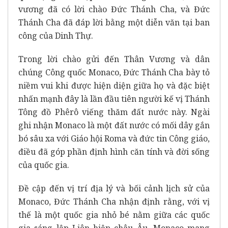
vương đã có lời chào Đức Thánh Cha, và Đức
Thánh Cha đã đáp lời bằng một diễn văn tại ban
công của Dinh Thự.
Trong lời chào gửi đến Thân Vương và dân
chúng Công quốc Monaco, Đức Thánh Cha bày tỏ
niềm vui khi được hiện diện giữa họ và đặc biệt
nhấn mạnh đây là lần đầu tiên người kế vị Thánh
Tông đồ Phêrô viếng thăm đất nước này. Ngài
ghi nhận Monaco là một đất nước có mối dây gắn
bó sâu xa với Giáo hội Roma và đức tin Công giáo,
điều đã góp phần định hình căn tính và đời sống
của quốc gia.
Đề cập đến vị trí địa lý và bối cảnh lịch sử của
Monaco, Đức Thánh Cha nhận định rằng, với vị
thế là một quốc gia nhỏ bé nằm giữa các quốc
gia sáng lập Liên hiệp châu Âu, Monaco mang