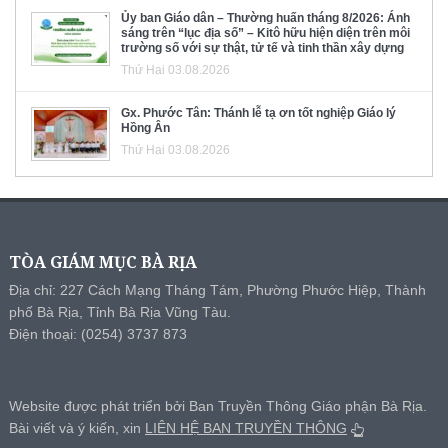
Ủy ban Giáo dân – Thường huấn tháng 8/2026: Ánh
sáng trên “lục địa số” – Kitô hữu hiện diện trên môi
trường số với sự thật, tử tế và tinh thần xây dựng
Thứ Hai 03.08.2026
Gx. Phước Tân: Thánh lễ tạ ơn tốt nghiệp Giáo lý
Hồng Ân
Thứ Hai 03.08.2026
TÒA GIÁM MỤC BÀ RỊA
Địa chỉ: 227 Cách Mạng Tháng Tám, Phường Phước Hiệp, Thành
phố Bà Rịa, Tỉnh Bà Rịa Vũng Tàu.
Điện thoại: (0254) 3737 873
Website được phát triển bởi Ban Truyền Thông Giáo phận Bà Rịa.
Bài viết và ý kiến, xin
LIÊN HỆ BAN TRUYỀN THÔNG